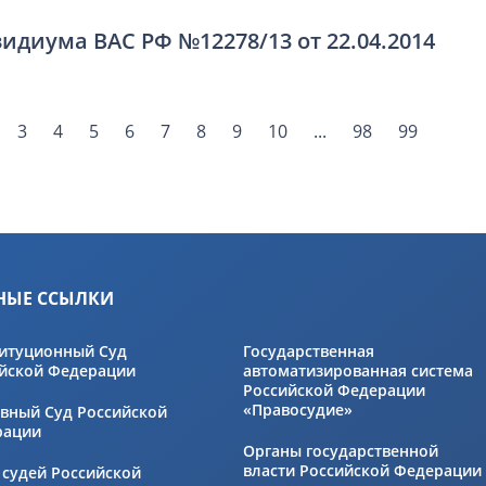
идиума ВАС РФ №12278/13 от 22.04.2014
3
4
5
6
7
8
9
10
...
98
99
НЫЕ ССЫЛКИ
итуционный Суд
Государственная
йской Федерации
автоматизированная система
Российской Федерации
«Правосудие»
вный Суд Российской
рации
Органы государственной
власти Российской Федерации
 судей Российской