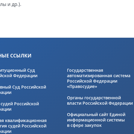
ы и др.).
НЫЕ ССЫЛКИ
итуционный Суд
Государственная
йской Федерации
автоматизированная система
Российской Федерации
«Правосудие»
вный Суд Российской
рации
Органы государственной
власти Российской Федерации
 судей Российской
рации
Официальный сайт Единой
информационной системы
ая квалификационная
в сфере закупок
гия судей Российской
рации