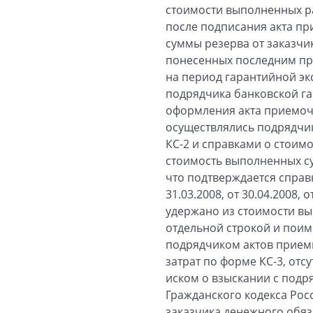
стоимости выполненных ра
после подписания акта пр
суммы резерва от заказчи
понесенных последним при
на период гарантийной эк
подрядчика банковской га
оформления акта приемоч
осуществлялись подрядчи
КС-2 и справками о стоимо
стоимость выполненных су
что подтверждается справк
31.03.2008, от 30.04.2008,
удержано из стоимости вы
отдельной строкой и поим
подрядчиком актов приемк
затрат по форме КС-3, отс
иском о взыскании с подр
Гражданского кодекса Росс
заказчика денежного обяз