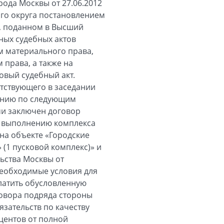
рода Москвы от 27.06.2012
го округа постановлением
и, поданном в Высший
ных судебных актов
м материального права,
права, а также на
овый судебный акт.
тствующего в заседании
рению по следующим
ми заключен договор
по выполнению комплекса
на объекте «Городские
(1 пусковой комплекс)» и
ьства Москвы от
необходимые условия для
платить обусловленную
оговора подряда стороны
зательств по качеству
центов от полной