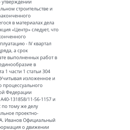
б утверждении
льном строительстве и
законченного
егося в материалах дела
ция «Центр» следует, что
аконченного
луатацию - IV квартал
ряда, а срок
лате выполненных работ в
 единообразие в
 1 части 1 статьи 304
 Учитывая изложенное и
го процессуального
кой Федерации
А40-131858/11-56-1157 и
 по тому же делу
ильное проектно-
.А. Иванов Официальный
нформация о движении