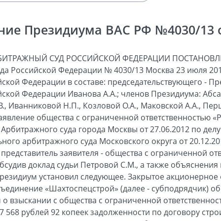
ние Президиума ВАС РФ №4030/13 от
АРБИТРАЖНЫЙ СУД РОССИЙСКОЙ ФЕДЕРАЦИИ ПОСТАНОВЛ
а Российской Федерации № 4030/13 Москва 23 июля 201
ской Федерации в составе: председательствующего - П
ской Федерации Иванова А.А.; членов Президиума: Абсал
В., Иванниковой Н.П., Козловой О.А., Маковской А.А., Перш
заявление общества с ограниченной ответственностью «
Арбитражного суда города Москвы от 27.06.2012 по делу
ого арбитражного суда Московского округа от 20.12.201
 представитель заявителя - общества с ограниченной от
бсудив доклад судьи Петровой С.М., а также объяснения
 Президиум установил следующее. Закрытое акционерно
ъединение «Шахтоспецстрой» (далее - субподрядчик) о
м о взыскании с общества с ограниченной ответственнос
7 568 рублей 92 копеек задолженности по договору стро