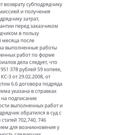
т возврату субподрядчику
омиссией и получения
рядчику затрат,
рантии перед заказчиком
ядчиком в пользу
4 месяца после
 за выполненные работы
ненных работ по форме
иалов дела следует, что
51 378 рублей 59 копеек,
С-3 от 29.02.2008, от
нктом 6.6 договора подряда
умма указана в справках
ь на подписание
ости выполненных работ и
дрядчик обратился в суд с
татей 702,740, 746
нием для возникновения у
пность следующих