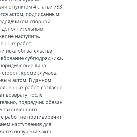
ии с пунктом 4 статьи 753
ются актом, подписанным
подрядчиком спорной
 с дополнительным
ет не наступить.
ненных работ
чи иска обязательства
ребование субподрядчика.
а юридические лица
сторон, кроме случаев,
овым актом. В данном
олненных работ, согласно
ат возврату после
тельно, подрядчик обязан
и законченного
те работ не противоречит
овием наступления для
яется получение акта