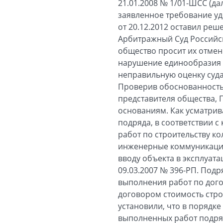
21.01.2008 № 1/01-ШСС (да
заявленное требование у
от 20.12.2012 оставил ре
Арбитражный Суд Российск
общество просит их отмен
нарушение единообразия 
неправильную оценку судам
Проверив обоснованность 
представителя общества, 
основаниям. Как усматрив
подряда, в соответствии 
работ по строительству к
инженерные коммуникации 
вводу объекта в эксплуат
09.03.2007 № 396-РП. Под
выполнения работ по дого
договором стоимость строи
установили, что в порядк
выполненных работ подря