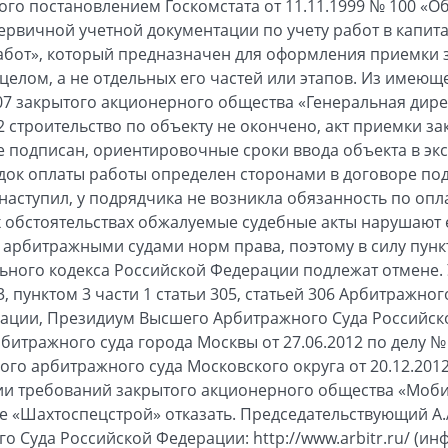
ого постановлением Госкомстата от 11.11.1999 № 100 «О
вичной учетной документации по учету работ в капита
абот», который предназначен для оформления приемки 
целом, а не отдельных его частей или этапов. Из имеющ
407 закрытого акционерного общества «Генеральная дирек
2 строительство по объекту не окончено, акт приемки з
е подписан, ориентировочные сроки ввода объекта в эксп
ядок оплаты работы определен сторонами в договоре под
наступил, у подрядчика не возникла обязанность по оп
х обстоятельствах обжалуемые судебные акты нарушают
арбитражными судами норм права, поэтому в силу пункта
ьного кодекса Российской Федерации подлежат отмене.
3, пунктом 3 части 1 статьи 305, статьей 306 Арбитражно
рации, Президиум Высшего Арбитражного Суда Российс
тражного суда города Москвы от 27.06.2012 по делу № 
го арбитражного суда Московского округа от 20.12.2012
ии требований закрытого акционерного общества «Моб
е «Шахтоспецстрой» отказать. Председательствующий А
о Суда Российской Федерации: http://www.arbitr.ru/ (и