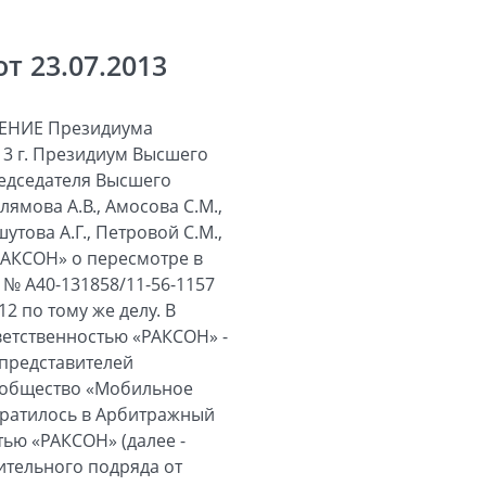
 23.07.2013
ЕНИЕ Президиума
3 г. Президиум Высшего
редседателя Высшего
ямова А.В., Амосова С.М.,
утова А.Г., Петровой С.М.,
РАКСОН» о пересмотре в
 № А40-131858/11-56-1157
2 по тому же делу. В
ветственностью «РАКСОН» -
 представителей
е общество «Мобильное
братилось в Арбитражный
тью «РАКСОН» (далее -
ительного подряда от