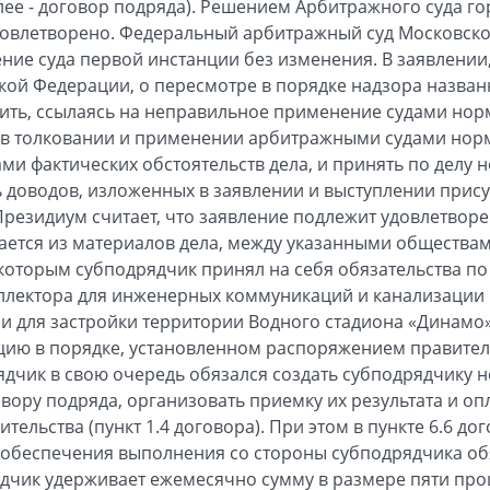
лее - договор подряда). Решением Арбитражного суда го
довлетворено. Федеральный арбитражный суд Московско
шение суда первой инстанции без изменения. В заявлени
ой Федерации, о пересмотре в порядке надзора назван
ить, ссылаясь на неправильное применение судами нор
в толковании и применении арбитражными судами норм 
и фактических обстоятельств дела, и принять по делу н
доводов, изложенных в заявлении и выступлении прису
Президиум считает, что заявление подлежит удовлетво
ается из материалов дела, между указанными общества
с которым субподрядчик принял на себя обязательства 
оллектора для инженерных коммуникаций и канализации 
для застройки территории Водного стадиона «Динамо» 
ацию в порядке, установленном распоряжением правител
рядчик в свою очередь обязался создать субподрядчику 
вору подряда, организовать приемку их результата и о
тельства (пункт 1.4 договора). При этом в пункте 6.6 д
е обеспечения выполнения со стороны субподрядчика обя
дчик удерживает ежемесячно сумму в размере пяти про