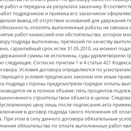
е работ и передача их результата заказчику. В соответств
 работ подрядчиком и приемка его заказчиком оформля
делали вывод об отсутствии оснований для удержания 
о обязанность оплатить выполненные работы не связана
нятие работ комиссией или обстоятельство, которое мож
вору подряда выполнены, претензий по качеству выпол
но, гарантийный срок истек 31.05.2010, на момент пода
удержанной суммы не исполнены, суды удовлетворили т
о следующее. Согласно пунктам 1 и 4 статьи 421 Кодекс
говора. Условия договора определяются по усмотрению 
тствующего условия предписано законом или иным прав
вора подряда стороны предусмотрели порядок оплаты вып
оизводится не в полном объеме: пять процентов подлеж
законченного строительством объекта в целом. Следова
бусловленную цену лишь после подписания акта приемк
Включение в договор подряда такого положения об опла
са. При этом в силу данного договора обязательным усл
нения обязательства по оплате выполненных работ явл