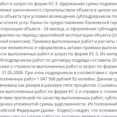
бот и затрат по форме КС-3. Удержанная сумма подлежи
иемки законченного строительством объекта в целом к
ка объекта при условии возмещения субподрядчиком под
 оплате услуг банка по предоставлению банковской га
сплуатации объекта - 24 месяца, и оформлении субподр
рантии на период гарантийной эксплуатации объекта (2
ной комиссии). Приемка выполненных работ и расчеты
ком ежемесячно и оформлялись актами приемки выпол
сти выполненных работ и затрат по форме КС-3. Из матер
бподрядчиком работ по договору подряда составила 20 9
ами о стоимости выполненных работ и затрат по форме К
 от 31.05.2008. При этом подрядчиком в соответствии с пу
полненных работ 1 047 568 рублей 92 копейки. Данная с
енована как резерв в размере пяти процентов. Ссылаяс
и выполненных работ по форме КС-2 и справок о стоим
утствие претензий по качеству выполненных работ, субпо
ядчика упомянутой суммы задолженности. Из положений с
ийской Федерации (далее - Кодекс) следует, что основа
ательства по оплате работ по договору является совоку