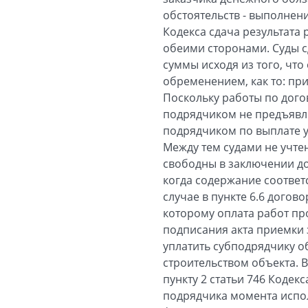
обстоятельств - выполнени
Кодекса сдача результата
обеими сторонами. Суды с
суммы исходя из того, чт
обременением, как то: при
Поскольку работы по дого
подрядчиком не предъявле
подрядчиком по выплате 
Между тем судами не учтен
свободны в заключении до
когда содержание соотве
случае в пункте 6.6 дого
которому оплата работ пр
подписания акта приемки 
уплатить субподрядчику о
строительством объекта. 
пункту 2 статьи 746 Кодек
подрядчика момента испол