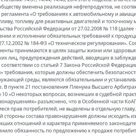
обществу вменена реализация нефтепродуктов, не соот
го регламента «О требованиях к автомобильному и авиац
пливу, топливу для реактивных двигателей и топочному 
ства Российской Федерации от 27.02.2008 № 118 (далее 
нии и исполнении обязательных требований к продукци
7.12.2002 № 184-ФЗ «О техническом регулировании». Сог
менты принимаются в целях защиты жизни или здоровья
их лиц, предупреждения действий, вводящих в заблужде
 соответствии со статьей 7 Закона Российской Федерации
» требования, которые должны обеспечить безопасность
ружающей среды, являются обязательными и устанавлив
. В пункте 21 постановления Пленума Высшего Арбитра
№ 10 «О некоторых вопросах, возникших в судебной прак
вонарушениях» разъяснено, что в Особенной части КоА
ся прав потребителей, не выделены в отдельную главу, 
 стороны состава правонарушения должны исходить из 
икших отношений и характера применяемого законодател
лнило обязанность по предложению к продаже потребит