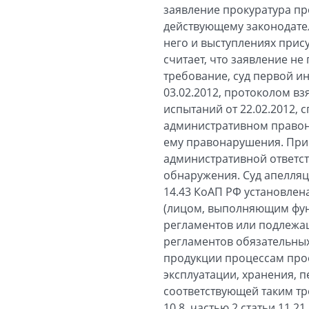
заявление прокуратура пр
действующему законодател
него и выступлениях прис
считает, что заявление н
требование, суд первой ин
03.02.2012, протоколом вз
испытаний от 22.02.2012, 
административном правон
ему правонарушения. При 
административной ответст
обнаружения. Суд апелляц
14.43 КоАП РФ установлен
(лицом, выполняющим фун
регламентов или подлежащ
регламентов обязательных
продукции процессам прое
эксплуатации, хранения, 
соответствующей таким тре
10.8, частью 2 статьи 11.21