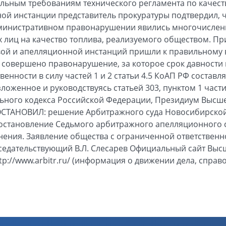
льным требованиям технического регламента по качеств
рной инстанции представитель прокуратуры подтвердил, 
дминистративном правонарушении явились многочисле
х лиц на качество топлива, реализуемого обществом. П
вой и апелляционной инстанций пришли к правильному в
 совершено правонарушение, за которое срок давности
енности в силу частей 1 и 2 статьи 4.5 КоАП РФ составля
оженное и руководствуясь статьей 303, пунктом 1 части 1
ьного кодекса Российской Федерации, Президиум Высш
СТАНОВИЛ: решение Арбитражного суда Новосибирской о
постановление Седьмого арбитражного апелляционного су
енения. Заявление общества с ограниченной ответствен
седательствующий В.Л. Слесарев Официальный сайт Выс
p://www.arbitr.ru/ (информация о движении дела, справ