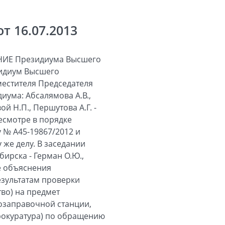
 16.07.2013
ИЕ Президиума Высшего
зидиум Высшего
местителя Председателя
иума: Абсалямова А.В.,
ой Н.П., Першутова А.Г. -
есмотре в порядке
 № А45-19867/2012 и
 же делу. В заседании
ирска - Герман О.Ю.,
же объяснения
езультатам проверки
во) на предмет
озаправочной станции,
рокуратура) по обращению