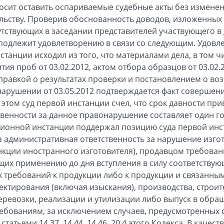
осит оставить оспариваемые судебные акты без измене
ьству. Проверив обоснованность доводов, изложенных в
утствующих в заседании представителей участвующего в
е подлежит удовлетворению в связи со следующим. Удовл
станции исходил из того, что материалами дела, в том ч
ятия проб от 03.02.2012, актом отбора образцов от 03.02
справкой о результатах проверки и постановлением о во
арушении от 03.05.2012 подтверждается факт соверше
этом суд первой инстанции счел, что срок давности при
венности за данное правонарушение составляет один го
ионной инстанции поддержал позицию суда первой инст
а административная ответственность за нарушение изго
кции иностранного изготовителя), продавцом требован
их применению до дня вступления в силу соответствую
 требований к продукции либо к продукции и связанным
ктирования (включая изыскания), производства, строите
перевозки, реализации и утилизации либо выпуск в обра
бованиям, за исключением случаев, предусмотренных стат
, статьями 14.37, 14.44, 14.46, 20.4 этого Кодекса. В кач