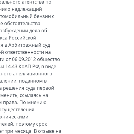
ального агентства по
ечило надлежащий
втомобильный бензин с
е обстоятельства
возбуждении дела об
кса Российской
ия в Арбитражный суд
й ответственности на
 от 06.09.2012 общество
и 14.43 КоАП РФ, в виде
жного апелляционного
явлении, поданном в
а решения суда первой
менить, ссылаясь на
м права. По мнению
 осуществления
ехническими
телей, поэтому срок
т три месяца. В отзыве на