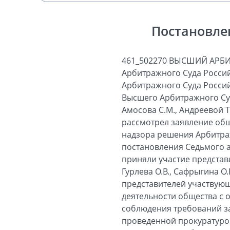
Постановле
461_502270 ВЫСШИЙ АРБ
Арбитражного Суда Россий
Арбитражного Суда Россий
Высшего Арбитражного Суд
Амосова С.М., Андреевой Т.К
рассмотрел заявление общ
надзора решения Арбитраж
постановления Седьмого а
приняли участие представ
Гурлева О.В., Сафрыгина О
представителей участвующ
деятельности общества с 
соблюдения требований за
проведенной прокуратурой