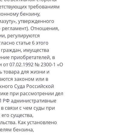
ветствующих требованиям
ионному бензину,
мазуту», утвержденного
- регламент). Отношения,
и, регулируются
ласно статье 6 этого
 граждан, имущества
ние приобретателей, в
 от 07.02.1992 № 2300-1 «О
 товара для жизни и
аются законом или в
жного Суда Российской
тике при рассмотрении дел
П РФ административные
в связи с чем суды при
его существа,
ьства. Как установлено
елям бензина,