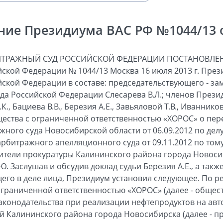
ние Президиума ВАС РФ №1044/13 от
ИТРАЖНЫЙ СУД РОССИЙСКОЙ ФЕДЕРАЦИИ ПОСТАНОВЛЕН
ской Федерации № 1044/13 Москва 16 июля 2013 г. Пре
ской Федерации в составе: председательствующего - за
а Российской Федерации Слесарева В.Л.; членов Презид
., Бациева В.В., Березия А.Е., Завьяловой Т.В., Иванников
ества с ограниченной ответственностью «ХОРОС» о пер
ного суда Новосибирской области от 06.09.2012 по делу
рбитражного апелляционного суда от 09.11.2012 по тому
ители прокуратуры Калининского района города Новосиб
.Ю. Заслушав и обсудив доклад судьи Березия А.Е., а так
его в деле лица, Президиум установил следующее. По р
ограниченной ответственностью «ХОРОС» (далее - общест
конодательства при реализации нефтепродуктов на авт
 Калининского района города Новосибирска (далее - п