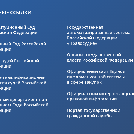
НЫЕ ССЫЛКИ
итуционный Суд
Государственная
йской Федерации
автоматизированная система
Российской Федерации
«Правосудие»
вный Суд Российской
рации
Органы государственной
власти Российской Федерации
 судей Российской
рации
Официальный сайт Единой
информационной системы
ая квалификационная
в сфере закупок
гия судей Российской
рации
Официальный интернет-порта
правовой информации
ный департамент при
вном Суде Российской
рации
Портал государственной
гражданской службы