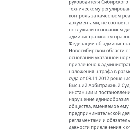
руководителя Сибирского
техническому регулирован
контроль за качеством ре
документами, не соответс
послужили основанием для
административном правона
Федерации об администрат
Новосибирской области с 
основании указанной норм
привлечено к администрат
наложения штрафа в разм
суда от 09.11.2012 решени
Высший Арбитражный Суд 
инстанции и постановлени
нарушение единообразия 
общества, вменяемое ему
предпринимательской дея
регламентами и обязатель
давности привлечения к от