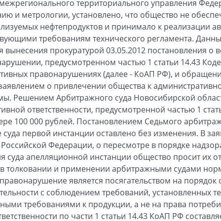
 межрегионального территориального управления Федер
ию и метрологии, установлено, что общество не обесп
ализуемых нефтепродуктов и принимало к реализации а
твующими требованиям технического регламента. Данны
 вынесения прокуратурой 03.05.2012 постановления о 
рушении, предусмотренном частью 1 статьи 14.43 Коде
ивных правонарушениях (далее - КоАП РФ), и обращен
заявлением о привлечении общества к административно
ы. Решением Арбитражного суда Новосибирской области
ивной ответственности, предусмотренной частью 1 стать
ере 100 000 рублей. Постановлением Седьмого арбитра
е суда первой инстанции оставлено без изменения. В за
Российской Федерации, о пересмотре в порядке надзор
я суда апелляционной инстанции общество просит их от
в толковании и применении арбитражными судами нор
 правонарушение является посягательством на порядок
тельности с соблюдением требований, установленных т
ными требованиями к продукции, а не на права потреби
ветственности по части 1 статьи 14.43 КоАП РФ составляе