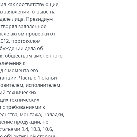
ния как соответствующие
 заявлении, отзыве на
 деле лица, Президиум
етворяя заявленное
исле актом проверки от
.2012, протоколом
збуждении дела об
ния обществом вмененного
влечения к
д с момента его
анции. Частью 1 статьи
товителем, исполнителем
ий технических
щих технических
 с требованиями к
льства, монтажа, наладки,
щение продукции, не
ьями 9.4, 10.3, 10.6,
естве объективной стороны