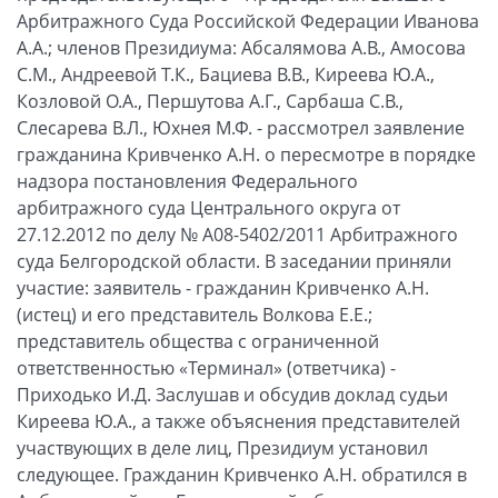
Арбитражного Суда Российской Федерации Иванова
А.А.; членов Президиума: Абсалямова А.В., Амосова
С.М., Андреевой Т.К., Бациева В.В., Киреева Ю.А.,
Козловой О.А., Першутова А.Г., Сарбаша С.В.,
Слесарева В.Л., Юхнея М.Ф. - рассмотрел заявление
гражданина Кривченко А.Н. о пересмотре в порядке
надзора постановления Федерального
арбитражного суда Центрального округа от
27.12.2012 по делу № А08-5402/2011 Арбитражного
суда Белгородской области. В заседании приняли
участие: заявитель - гражданин Кривченко А.Н.
(истец) и его представитель Волкова Е.Е.;
представитель общества с ограниченной
ответственностью «Терминал» (ответчика) -
Приходько И.Д. Заслушав и обсудив доклад судьи
Киреева Ю.А., а также объяснения представителей
участвующих в деле лиц, Президиум установил
следующее. Гражданин Кривченко А.Н. обратился в