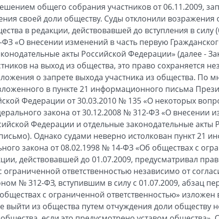
ешением общего собрания участников от 06.11.2009, за
ения своей доли обществу. Суды отклонили возражения о
ества в редакции, действовавшей до вступления в силу 
12-ФЗ «О внесении изменений в часть первую Гражданско
конодательные акты Российской Федерации» (далее - За
тников на выход из общества, это право сохраняется не
положения о запрете выхода участника из общества. По м
изложенного в пункте 21 информационного письма През
ской Федерации от 30.03.2010 № 135 «О некоторых вопро
ерального закона от 30.12.2008 № 312-ФЗ «О внесении и
сийской Федерации и отдельные законодательные акты
письмо). Однако судами неверно истолкован пункт 21 
ьного закона от 08.02.1998 № 14-ФЗ «Об обществах с ог
кции, действовавшей до 01.07.2009, предусматривал прав
с ограниченной ответственностью независимо от согласи
ном № 312-ФЗ, вступившим в силу с 01.07.2009, абзац пер
обществах с ограниченной ответственностью» изложен 
е выйти из общества путем отчуждения доли обществу н
и общества, если это предусмотрено уставом общества».