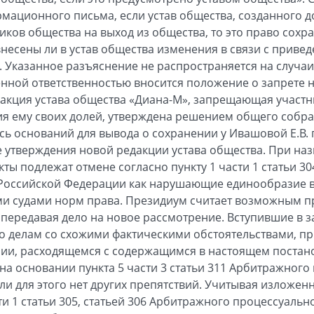
мационного письма, если устав общества, созданного до
ков общества на выход из общества, то это право сохран
внесены ли в устав общества изменения в связи с привед
Указанное разъяснение не распространяется на случаи, 
енной ответственностью вносится положение о запрете н
дакция устава общества «Диана-М», запрещающая участн
я ему своих долей, утверждена решением общего собран
сь оснований для вывода о сохранении у Ивашовой Е.В. 
 утверждения новой редакции устава общества. При наз
ты подлежат отмене согласно пункту 1 части 1 статьи 3
 Российской Федерации как нарушающие единообразие в
 судами норм права. Президиум считает возможным пр
е передавая дело на новое рассмотрение. Вступившие в 
о делам со схожими фактическими обстоятельствами, п
нии, расходящемся с содержащимся в настоящем постан
на основании пункта 5 части 3 статьи 311 Арбитражного
ли для этого нет других препятствий. Учитывая изложен
сти 1 статьи 305, статьей 306 Арбитражного процессуаль