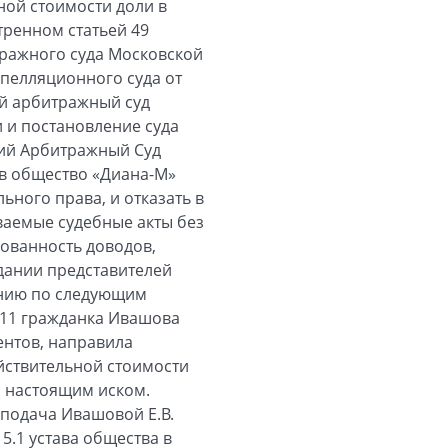
ьной стоимости доли в
тренном статьей 49
ражного суда Московской
апелляционного суда от
ый арбитражный суд
 и постановление суда
ший Арбитражный Суд
ов общество «Диана-М»
ного права, и отказать в
иваемые судебные акты без
ованность доводов,
едании представителей
ению по следующим
011 гражданка Ивашова
ентов, направила
ействительной стоимости
с настоящим иском.
 подача Ивашовой Е.В.
5.1 устава общества в