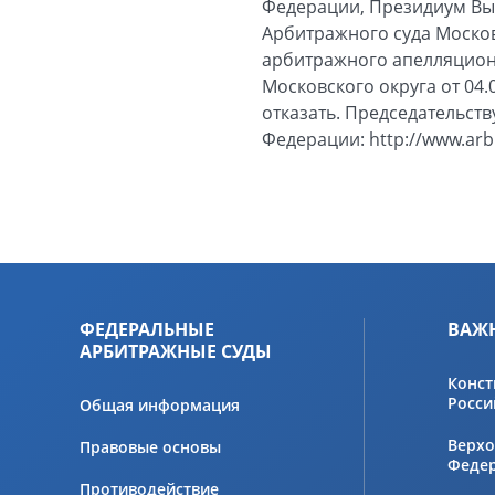
Федерации, Президиум В
Арбитражного суда Московс
арбитражного апелляционн
Московского округа от 04.
отказать. Председательст
Федерации: http://www.arb
ФЕДЕРАЛЬНЫЕ
ВАЖ
АРБИТРАЖНЫЕ СУДЫ
Конст
Росси
Общая информация
Верхо
Правовые основы
Феде
Противодействие