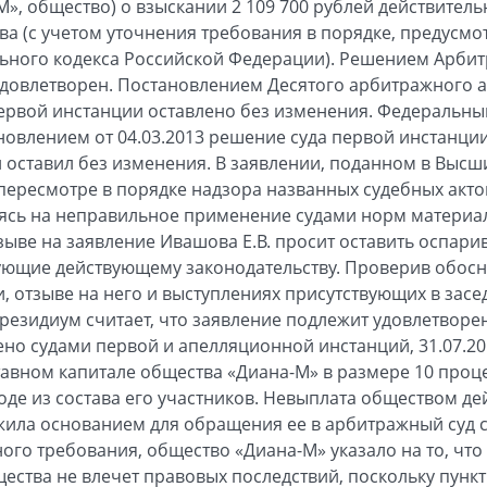
М», общество) о взыскании 2 109 700 рублей действител
ва (с учетом уточнения требования в порядке, предусмо
ьного кодекса Российской Федерации). Решением Арбит
к удовлетворен. Постановлением Десятого арбитражного 
первой инстанции оставлено без изменения. Федеральн
новлением от 04.03.2013 решение суда первой инстанции
 оставил без изменения. В заявлении, поданном в Выс
пересмотре в порядке надзора названных судебных акт
аясь на неправильное применение судами норм материаль
тзыве на заявление Ивашова Е.В. просит оставить оспар
ующие действующему законодательству. Проверив обосн
, отзыве на него и выступлениях присутствующих в зас
Президиум считает, что заявление подлежит удовлетвор
ено судами первой и апелляционной инстанций, 31.07.2
ставном капитале общества «Диана-М» в размере 10 проц
оде из состава его участников. Невыплата обществом д
жила основанием для обращения ее в арбитражный суд 
ого требования, общество «Диана-М» указало на то, что
ества не влечет правовых последствий, поскольку пункт 