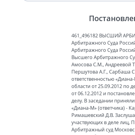
Постановле
461_496182 ВЫСШИЙ АРБ
Арбитражного Суда Россий
Арбитражного Суда Россий
Высшего Арбитражного Суд
Амосова С.М., Андреевой Т.
Першутова А.Г., Сарбаша С
ответственностью «Диана-
области от 25.09.2012 по 
от 06.12.2012 и постановл
делу. В заседании приняли
«Диана-М» (ответчика) - Кар
Римашевский Д.В. Заслуша
участвующих в деле лиц, 
Арбитражный суд Московск