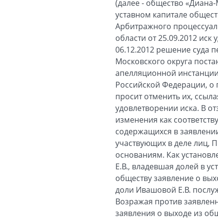
(далее - общество «Диана-
уставном капитале общест
Арбитражного процессуал
области от 25.09.2012 ис
06.12.2012 решение суда 
Московского округа поста
апелляционной инстанции
Российской Федерации, о 
просит отменить их, ссыл
удовлетворении иска. В о
изменения как соответств
содержащихся в заявлении
участвующих в деле лиц, 
основаниям. Как установл
Е.В., владевшая долей в у
обществу заявление о вых
доли Ивашовой Е.В. послу
Возражая против заявленн
заявления о выходе из общ