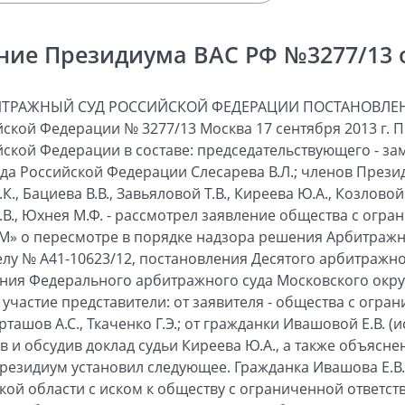
ние Президиума ВАС РФ №3277/13 от
ИТРАЖНЫЙ СУД РОССИЙСКОЙ ФЕДЕРАЦИИ ПОСТАНОВЛЕН
ской Федерации № 3277/13 Москва 17 сентября 2013 г.
ской Федерации в составе: председательствующего - за
а Российской Федерации Слесарева В.Л.; членов Презид
К., Бациева В.В., Завьяловой Т.В., Киреева Ю.А., Козловой 
.В., Юхнея М.Ф. - рассмотрел заявление общества с огр
М» о пересмотре в порядке надзора решения Арбитражн
делу № А41-10623/12, постановления Десятого арбитражн
ения Федерального арбитражного суда Московского округ
 участие представители: от заявителя - общества с огр
ташов А.С., Ткаченко Г.Э.; от гражданки Ивашовой Е.В. (ис
в и обсудив доклад судьи Киреева Ю.А., а также объясне
Президиум установил следующее. Гражданка Ивашова Е.В.
ой области с иском к обществу с ограниченной ответс