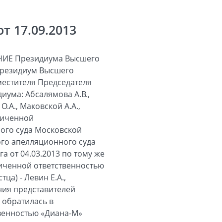
 17.09.2013
ИЕ Президиума Высшего
 Президиум Высшего
местителя Председателя
иума: Абсалямова А.В.,
О.А., Маковской А.А.,
аниченной
ого суда Московской
ого апелляционного суда
а от 04.03.2013 по тому же
аниченной ответственностью
тца) - Левин Е.А.,
ния представителей
 обратилась в
твенностью «Диана-М»