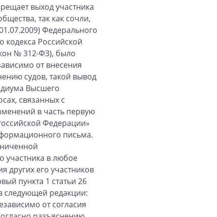
прещает выход участника
бщества, так как сочли,
(01.07.2009) Федерального
го кодекса Российской
кон № 312-ФЗ), было
зависимо от внесения
нению судов, такой вывод
идиума Высшего
сах, связанных с
зменений в часть первую
 Российской Федерации»
информационного письма.
раниченной
о участника в любое
я других его участников
вый пункта 1 статьи 26
в следующей редакции:
езависимо от согласия
 Согласно разъяснению,