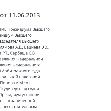
т 11.06.2013
тьи 142 и пункт 1 статьи 148 Закона о банкротстве). В таком же порядке с согласия собрания кредиторов (комитета кредиторов) осуществляется продажа прав требования должника (статья 140 Закона о банкротстве), к которым относится и требование об уплате денежных средств, взысканных судом в пользу должника с лиц, привлеченных к субсидиарной ответственности на основании статьи 10 Закона о банкротстве. Данная последовательная процедура реализации имущества, по общему правилу устанавливающая запрет на прямую передачу имущества в качестве отступного без предварительного выставления его на все необходимые торги, обусловлена необходимостью точного, справедливого и не вызывающего разногласий между кредиторами и иными участниками конкурсного процесса способа определения цены имущества. Эта процедура направлена на защиту не только интересов кредиторов, чьи требования включены в реестр требований кредиторов должника, но и кредиторов по текущим платежам, а также учредителей (участников) должника (собственников имущества должников - унитарных предприятий). Однако в данном деле прямая передача спорной дебиторской задолженности отступным без выставления ее на торги не нарушила права и законные интересы лиц, участвующих в деле о банкротстве и в арбитражном процессе по делу о банкротстве, а также права и законные интересы иных лиц. Как видно из определения от 30.09.2011, в объем субсидиарной ответственности включено единственное требование уполномоченного органа без учета текущих платежей. В других случаях, когда при определении размера субсидиарной ответственности учитывались бы и текущие платежи (постановление Президиума Высшего Арбитражного Суда Российской Федерации от 06.11.2012 № 9127/12), прямая передача соответствующего права требования даже единственному кредитору могла привести к нарушению интересов кредиторов по текущим платежам. При наличии других кредиторов (как предшествующих - кредиторов первой или второй очереди, так и кредиторов третьей очереди или опоздавших кредиторов) передача отступного могла бы нарушить их интересы. Поскольку единственным участником должника является лицо, привлеченное к субсидиарной ответственности и, соответственно, обязанное исполнить вступивший в законную силу судебный акт от 30.09.2011, данное лицо не может ссылаться на нарушение своих прав и интересов несоблюдением проц