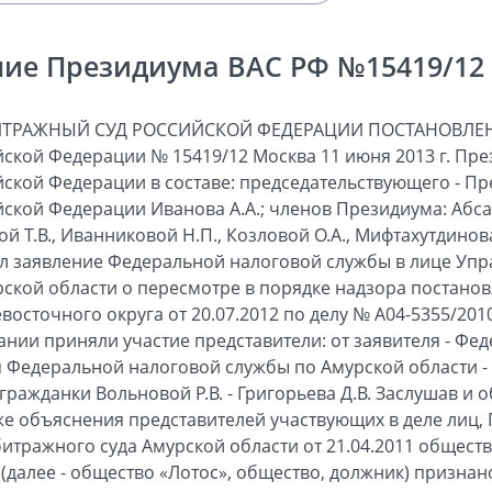
ие Президиума ВАС РФ №15419/12 о
2012 определение суда первой инстанции оставлено без изменения. Федеральный арбитражный суд Дальневосточного округа постановлением от 20.07.2012 указанные судебные акты отменил, в удовлетворении заявления конкурсного управляющего отказал. Должник исключен из Единого государственного реестра юридических лиц 06.09.2012 на основании определения о завершении конкурсного производства от 18.05.2012. В заявлении, поданном в Высший Арбитражный Суд Российской Федерации, о пересмотре в порядке надзора постановления суда кассационной инстанции уполномоченный орган просит его отменить, ссылаясь на нарушение единообразия в толковании и применении арбитражными судами норм права, и оставить без изменения определение от 12.03.2012 и постановление от 16.05.2012. В отзыве на заявление гражданка Вольнова Р.В. просит оставить оспариваемый судебный акт без изменения. Проверив обоснованность доводов, изложенных в заявлении, отзыве на него и выступлениях представителей участвующих в деле лиц, Президиум считает, что обжалуемый судебный акт подлежит отмене по следующим основаниям. Как усматривается из материалов дела, уполномоченный орган является единственным кредитором, чьи требования в размере 6 476 749 рублей 77 копеек включены в реестр требований кредиторов должника. Решением собрания кредиторов от 27.12.2011 принято решение о замене стороны в упомянутом исполнительном производстве с целью сокращения срока конкурсного производства. На собрании кредиторов 01.03.2012 уполномоченный орган и конкурсный управляющий обществом «Лотос» подписали соглашение об отступном (далее - соглашение от 01.03.2012, соглашение об отступном), в соответствии с которым в счет погашения всей задолженности общества перед уполномоченным органом конкурсный управляющий передал, а уполномоченный орган принял задолженность Вольновой Р.В., взысканную на основании определения от 30.09.2011. В тот же день сторонами подписан акт приема-передачи данной задолженности. Приняв во внимание изложенное, суды первой и апелляционной инстанций пришли к выводу, что произошло правопреемство в материальном правоотношении - требование к Вольновой Р.В. об уплате взысканной с нее определением суда первой инстанции от 30.09.2011 суммы перешло от общества к уполномоченному органу, и произвели процессуальное правопреемство. Суд кассационной инстанции, не согласившись с тем, что имело место материальное правопреемство, отказал в удовлетворении заявления и указал, что по смыслу статьи 409 Гражданского кодекса Российской Федерации (далее - Гражданский кодекс) предоставление отступного взамен исполнения влечет прекращение обязательства; в этом случае не происходит перемены лиц в обязательстве, прекращение обязательства не порождает правопреемства в конкретном материальном правоотношении, а соглашение от 01.03.2012, поименованное соглашением об отступном, фактически по своей правовой природе является договором уступки права (требования), который в соответствии с положениями параграфа 1 главы 24 Гражданского кодекса влечет полную замену выбывшего из обязательства кредитора. Кроме того, суд кассационной инстанции согласился с доводом Вольновой Р.В. о ничтожности упомянутного соглашения об отступном, поскольку оно заключено с нарушением порядка реализации имущества должника, установленного статьями 110, 111, 139 и 140 Федерального закона от 26.10.2002 № 127-ФЗ «О несостоятельности (банкротстве)» (далее - Закон о банкротстве), предусматривающего продажу прав требования должника в процедуре конкурсного производства путем проведения торгов. Между тем судом кассационной инстанции не учтено следующее. Статья 409 Гражданского кодекса действительно предусматривает направленность отступного на прекращение обязательства, однако это не препятствует передаче (уступке) другого (не прекращаемого отступным) права (требования) в качестве отступного. В данном деле соглашение об отступном направлено на прекращение обязательств должника по исполнению требования уполномоченного органа, включенного в реестр требований кредиторов, а не переданного в качестве отступного требования должника к Вольновой Р.В. о взыскании денежных средств в порядке субсидиарной ответственности. В связи с этим при передаче одного права (требования) в качестве отступного для прекращения другого права (требования) имеет место уступка первого требования (параграф 1 главы 24 Гражданского кодекса), то есть правопреемство в материальном правоотношении, являющееся основанием для процессуального правопреемства. Выводы суда кассационной инстанции о неправомерности передачи спорного права требования в качестве отступного без предварительного соблюдения порядка реализации имущества в ходе конкурсного производства путем выставления его на торги также не соответствуют установленным по делу обстоятельствам. Действительно, по общему правилу имущество должника подлежит продаже в рамках строго установленной процедуры, допускающей возможность проведения нескольких последовательных торгов (две процедуры торгов на повышение и последующая процедура торгов на понижение - публичное предложение), и только в случае, если все эти торги не состоятся, имущество может быть передано кредиторам в качестве отступного (статьи 110, 111, 139, пункты 8 и 9 ста