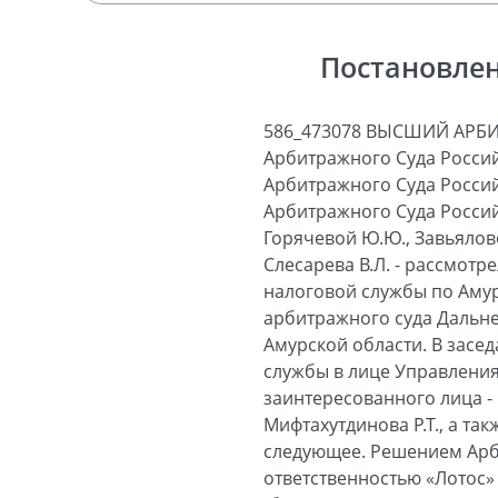
Постановлен
586_473078 ВЫСШИЙ АРБИТРАЖНЫЙ СУД РОССИЙСКОЙ ФЕДЕРАЦИИ ПОСТАНОВЛЕНИЕ Президиума Высшего Арбитражного Суда Российской Федерации № 15419/12 Москва 11 июня 2013 г. Президиум Высшего Арбитражного Суда Российской Федерации в составе: председательствующего - Председателя Высшего Арбитражного Суда Российской Федерации Иванова А.А.; членов Президиума: Абсалямова А.В., Бациева В.В., Горячевой Ю.Ю., Завьяловой Т.В., Иванниковой Н.П., Козловой О.А., Мифтахутдинова Р.Т., Сарбаша С.В., Слесарева В.Л. - рассмотрел заявление Федеральной налоговой службы в лице Управления Федеральной налоговой службы по Амурской области о пересмотре в порядке надзора постановления Федерального арбитражного суда Дальневосточного округа от 20.07.2012 по делу № А04-5355/2010 Арбитражного суда Амурской области. В заседании приняли участие представители: от заявителя - Федеральной налоговой службы в лице Управления Федеральной налоговой службы по Амурской области - Попова А.М.; от заинтересованного лица - гражданки Вольновой Р.В. - Григорьева Д.В. Заслушав и обсудив доклад судьи Мифтахутдинова Р.Т., а также объяснения представителей участвующих в деле лиц, Президиум установил следующее. Решением Арбитражного суда Амурской области от 21.04.2011 общество с ограниченной ответственностью «Лотос» (далее - общество «Лотос», общество, должник) признано несостоятельным (банкротом), в отношении него открыта процедура конкурсного производства по упрощенной процедуре отсутствующего должника. Определением Арбитражного суда Амурской области от 30.09.2011 удовлетворено заявление конкурсного управляющего обществом «Лотос» о привлечении к субсидиарной ответственности по обязательствам должника его единственного участника и бывшего генерального директора Вольновой Р.В., с которой в пользу общества взыскано 6 467 749 рублей 77 копеек. На основании данного судебного акта выдан исполнительный лист и возбуждено исполнительное производство. Конкурсный управляющий обществом «Лотос» обратился в арбитражный суд в рамках дела о банкротстве с заявлением о процессуальном правопреемстве - замене взыскателя в указанном исполнительном производстве с должника на кредитора - Федеральную налоговую службу в лице Управления Федеральной налоговой службы по Амурской области (далее - уполномоченный орган). Определением Арбитражного суда Амурской области от 12.03.2012 заявление конкурсного управляющего удовлетворено. Постановлением Шестого арбитражного апелляционного суда от 16.05.