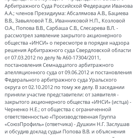
Арбитражного Суда Российской Федерации Иванова
А.А.; членов Президиума: Абсалямова А.В., Бациева
В.В., Завьяловой Т.В., Иванниковой Н.П., Козловой
О.А., Попова В.В., Сарбаша С.В., Слесарева В.Л. -
рассмотрел заявление закрытого акционерного
общества «ИНСИ» о пересмотре в порядке надзора
решения Арбитражного суда Свердловской области
от 07.03.2012 по делу № А60-17304/2011,
постановления Семнадцатого арбитражного
апелляционного суда от 09.06.2012 и постановления
Федерального арбитражного суда Уральского
округа от 02.10.2012 по тому же делу. В заседании
приняли участие представители: от заявителя -
закрытого акционерного общества «ИНСИ» (истца) -
Черненко Н.Е.; от общества с ограниченной
ответственностью «Производственная Группа
«СоюзПрофиль» (ответчика) - Душкин Н.Г. Заслушав
и обсудив доклад судьи Попова В.В. и объяснения