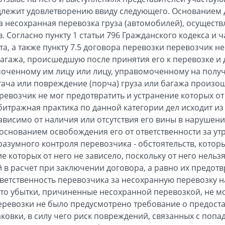
одлежит удовлетворению ввиду следующего. Основанием
 несохранная перевозка груза (автомобилей), осущест
 Согласно пункту 1 статьи 796 Гражданского кодекса и ча
, а также пункту 7.5 договора перевозки перевозчик не
багажа, происшедшую после принятия его к перевозке и
оченному им лицу или лицу, управомоченному на получ
стача или повреждение (порча) груза или багажа произо
ревозчик не мог предотвратить и устранение которых от 
итражная практика по данной категории дел исходит из 
ависимо от наличия или отсутствия его вины в нарушени
основанием освобождения его от ответственности за утр
разумного контроля перевозчика - обстоятельств, котор
е которых от него не зависело, поскольку от него нель
й в расчет при заключении договора, а равно их предо
тветственность перевозчика за несохранную перевозку н
 что убытки, причиненные несохранной перевозкой, не м
еревозки не было предусмотрено требование о предоста
аковки, в силу чего риск повреждений, связанных с поп