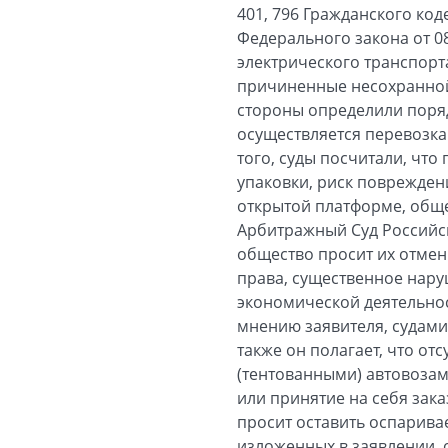
401, 796 Гражданского код
Федерального закона от 0
электрического транспорта
причиненные несохранной 
стороны определили поряд
осуществляется перевозка
того, суды посчитали, что
упаковки, риск поврежден
открытой платформе, обще
Арбитражный Суд Российск
общество просит их отмен
права, существенное нару
экономической деятельнос
мнению заявителя, судами
также он полагает, что от
(тентованными) автовозам
или принятие на себя зак
просит оставить оспарива
изложенных в заявлении, 