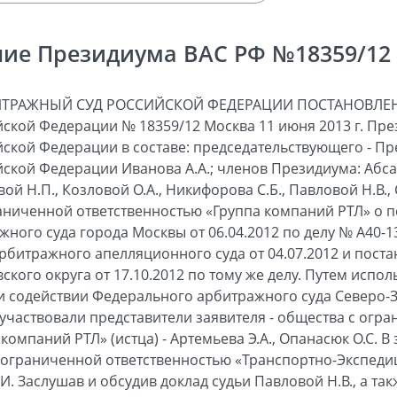
ие Президиума ВАС РФ №18359/12 о
ИТРАЖНЫЙ СУД РОССИЙСКОЙ ФЕДЕРАЦИИ ПОСТАНОВЛЕН
ской Федерации № 18359/12 Москва 11 июня 2013 г. Пр
ской Федерации в составе: председательствующего - П
кой Федерации Иванова А.А.; членов Президиума: Абсаля
ой Н.П., Козловой О.А., Никифорова С.Б., Павловой Н.В.,
аниченной ответственностью «Группа компаний РТЛ» о п
ого суда города Москвы от 06.04.2012 по делу № А40-13
рбитражного апелляционного суда от 04.07.2012 и пост
кого округа от 17.10.2012 по тому же делу. Путем испо
 содействии Федерального арбитражного суда Северо-З
 участвовали представители заявителя - общества с огр
компаний РТЛ» (истца) - Артемьева Э.А., Опанасюк О.С. В
с ограниченной ответственностью «Транспортно-Экспед
А.И. Заслушав и обсудив доклад судьи Павловой Н.В., а т