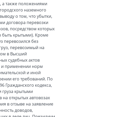
), а также положениями
 городского наземного
выводу о том, что убытки,
ями договора перевозки
озов, посредством которых
ы быть крытыми). Кроме
уз перевозился без
груз, перевозимый на
нном в Высший
ных судебных актов
и и применении норм
имательской и иной
рении его требований. По
6 Гражданского кодекса,
ки груза крытыми
в на открытых автовозах
ия в отзыве на заявление
нность доводов,
щих в деле лиц, Президиум