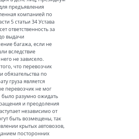
 для предъявления
вленная компанией по
сти 5 статьи 34 Устава
сет ответственность за
 до выдачи
ение багажа, если не
шли вследствие
него не зависело.
того, что перевозчик
и обязательства по
ату груза является
ые перевозчик не мог
зя было разумно ожидать
твращения и преодоления
аступает независимо от
огут быть возмещены, так
влении крытых автовозов,
аданием посторонних