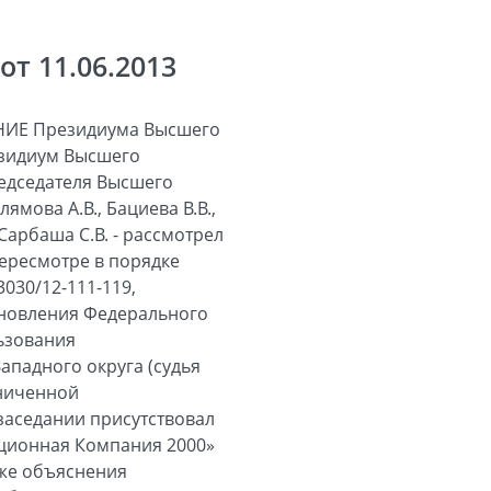
т 11.06.2013
ИЕ Президиума Высшего
езидиум Высшего
редседателя Высшего
мова А.В., Бациева В.В.,
 Сарбаша С.В. - рассмотрел
ересмотре в порядке
030/12-111-119,
ановления Федерального
льзования
ападного округа (судья
аниченной
 заседании присутствовал
иционная Компания 2000»
акже объяснения