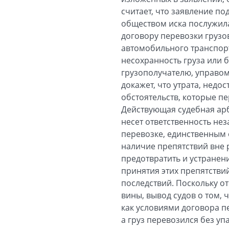
считает, что заявление п
обществом иска послужила
договору перевозки грузов.
автомобильного транспорта
несохранность груза или 
грузополучателю, управом
докажет, что утрата, недо
обстоятельств, которые пе
Действующая судебная арб
несет ответственность нез
перевозке, единственным 
наличие препятствий вне 
предотвратить и устранени
принятия этих препятстви
последствий. Поскольку о
вины, вывод судов о том,
как условиями договора п
а груз перевозился без уп