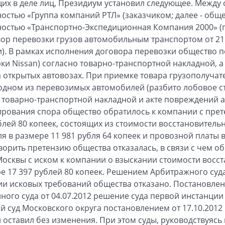
их в деле лиц, Президиум установил следующее. Между
остью «Группа компаний РТЛ» (заказчиком; далее - обще
остью «Транспортно-Экспедиционная Компания 2000» (п
ор перевозки грузов автомобильным транспортом от 21.
ки). В рамках исполнения договора перевозки общество 
ки Nissan) согласно товарно-транспортной накладной, 
 открытых автовозах. При приемке товара грузополучат
дном из перевозимых автомобилей (разбито лобовое ст
 товарно-транспортной накладной и акте повреждений 
ирования спора общество обратилось к компании с пре
блей 80 копеек, состоящих из стоимости восстановитель
 в размере 11 981 рубля 64 копеек и провозной платы в
ворить претензию общества отказалась, в связи с чем о
осквы с иском к компании о взыскании стоимости восс
е 17 397 рублей 80 копеек. Решением Арбитражного суд
нии исковых требований общества отказано. Постановле
ого суда от 04.07.2012 решение суда первой инстанции
суд Московского округа постановлением от 17.10.2012
оставил без изменения. При этом суды, руководствуясь