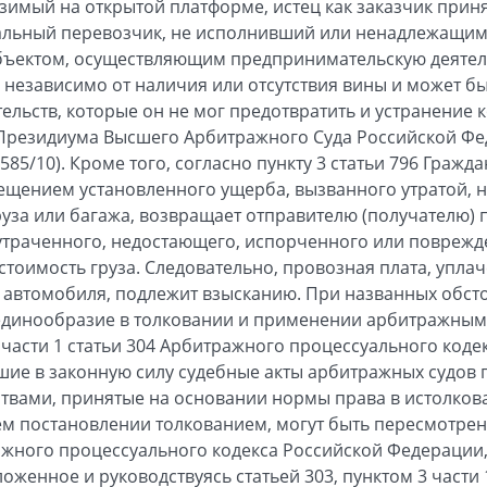
зимый на открытой платформе, истец как заказчик приня
льный перевозчик, не исполнивший или ненадлежащи
убъектом, осуществляющим предпринимательскую деятель
 независимо от наличия или отсутствия вины и может б
льств, которые он не мог предотвратить и устранение к
Президиума Высшего Арбитражного Суда Российской Фед
3585/10). Кроме того, согласно пункту 3 статьи 796 Гражд
ещением установленного ущерба, вызванного утратой, 
уза или багажа, возвращает отправителю (получателю) 
утраченного, недостающего, испорченного или поврежде
в стоимость груза. Следовательно, провозная плата, упла
 автомобиля, подлежит взысканию. При названных обст
единообразие в толковании и применении арбитражным
1 части 1 статьи 304 Арбитражного процессуального код
шие в законную силу судебные акты арбитражных судов 
твами, принятые на основании нормы права в истолков
м постановлении толкованием, могут быть пересмотрен
ажного процессуального кодекса Российской Федерации, 
оженное и руководствуясь статьей 303, пунктом 3 части 1