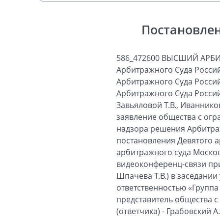
Постановлен
586_472600 ВЫСШИЙ АРБ
Арбитражного Суда Россий
Арбитражного Суда Россий
Арбитражного Суда Российс
Завьяловой Т.В., Иванников
заявление общества с огр
надзора решения Арбитражн
постановления Девятого а
арбитражного суда Московс
видеоконференц-связи при
Шпачева Т.В.) в заседании
ответственностью «Группа 
представитель общества 
(ответчика) - Грабовский 