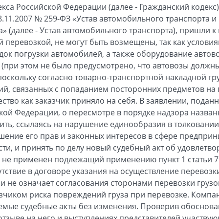
екса Российской Федерации (далее - Гражданский кодекс
8.11.2007 № 259-ФЗ «Устав автомобильного транспорта и
» (далее - Устав автомобильного транспорта), пришли к 
перевозкой, не могут быть возмещены, так как услови
ок погрузки автомобилей, а также оборудование автов
 (при этом не было предусмотрено, что автовозы должн
 поскольку согласно товарно-транспортной накладной гр
ий, связанных с попаданием посторонних предметов на 
ство как заказчик приняло на себя. В заявлении, пода
ой Федерации, о пересмотре в порядке надзора назван
ить, ссылаясь на нарушение единообразия в толковани
шение его прав и законных интересов в сфере предприн
ти, и принять по делу новый судебный акт об удовлетво
 не применен подлежащий применению пункт 1 статьи 79
сутствие в договоре указания на осуществление перевоз
и не означает согласования сторонами перевозки грузо
азчиком риска повреждений груза при перевозке. Компан
емые судебные акты без изменения. Проверив обоснова
отзыве на него и выступлениях представителей участвую