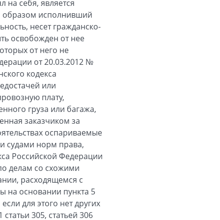
л на себя, является
м образом исполнивший
ность, несет гражданско-
ыть освобожден от нее
оторых от него не
ерации от 20.03.2012 №
анского кодекса
недостачей или
провозную плату,
нного груза или багажа,
ченная заказчиком за
оятельствах оспариваемые
и судами норм права,
екса Российской Федерации
по делам со схожими
ании, расходящемся с
ы на основании пункта 5
если для этого нет других
 статьи 305, статьей 306