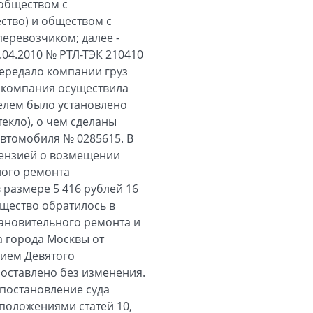
 обществом с
ство) и обществом с
еревозчиком; далее -
04.2010 № РТЛ-ТЭК 210410
передало компании груз
а компания осуществила
елем было установлено
екло), о чем сделаны
автомобиля № 0285615. В
тензией о возмещении
ного ремонта
 размере 5 416 рублей 16
бщество обратилось в
тановительного ремонта и
а города Москвы от
нием Девятого
 оставлено без изменения.
 постановление суда
 положениями статей 10,