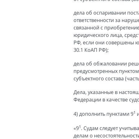
дела об оспаривании пос
ответственности за наруш
связанной с приобретени
юридического лица, средст
РФ, если они совершены 
30.1 КоАП РФ);
дела об обжаловании реше
предусмотренных пунктом 
субъектного состава (част
Дела, указанные в настоя
Федерации в качестве суд
1
4) дополнить пунктами 9
и
1
«9
. Судам следует учитыв
делам о несостоятельност