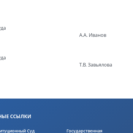
уда
А.А. Иванов
уда
Т.В. Завьялова
НЫЕ ССЫЛКИ
итуционный Суд
Государственная