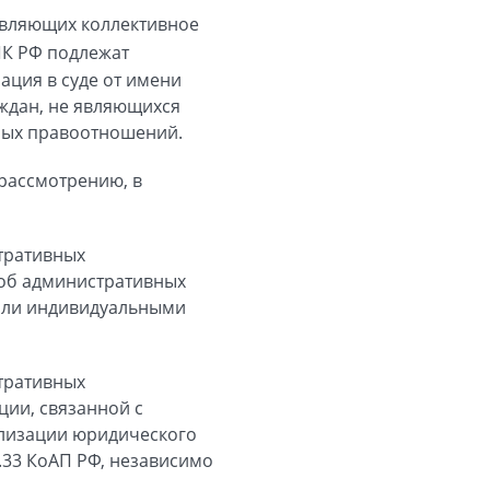
твляющих коллективное
ПК РФ подлежат
ация в суде от имени
ждан, не являющихся
рных правоотношений.
рассмотрению, в
тративных
 об административных
 или индивидуальными
тративных
ции, связанной с
ализации юридического
4.33 КоАП РФ, независимо