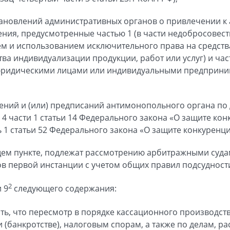
тановлений административных органов о привлечении к
ения, предусмотренные частью 1 (в части недобросовес
ем и использованием исключительного права на средст
ва индивидуализации продукции, работ или услуг) и час
юридическими лицами или индивидуальными предпринима
ний и (или) предписаний антимонопольного органа по 
4 части 1 статьи 14 Федерального закона «О защите кон
ь 1 статьи 52 Федерального закона «О защите конкуренци
щем пункте, подлежат рассмотрению арбитражными суда
ов первой инстанции с учетом общих правил подсудности
2
 9
следующего содержания:
ать, что пересмотр в порядке кассационного производст
и (банкротстве), налоговым спорам, а также по делам, 