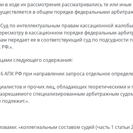
ли в ходе их рассмотрения рассматривались те или ины
осуществляется в общем порядке федеральными арбитра
 в Суд по интеллектуальным правам кассационной жалобы
ресмотру в кассационном порядке федеральным арбитр
ам передает ее в соответствующий суд по подсудности 
 РФ.».
зацами следующего содержания:
16 АПК РФ при направлении запроса отдельное определе
циалистов и прочих лиц, обладающих теоретическими и
разрешаемого специализированным арбитражным судом 
е подлежит.».
овами: «коллегиальным составом судей (часть 1 статьи 2