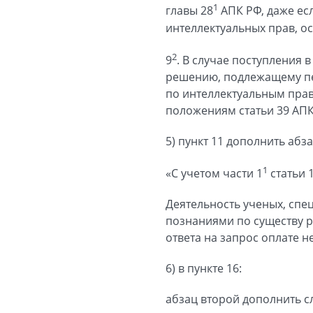
1
главы 28
АПК РФ, даже ес
интеллектуальных прав, 
2
9
. В случае поступления
решению, подлежащему пе
по интеллектуальным прав
положениям статьи 39 АПК
5) пункт 11 дополнить аб
1
«С учетом части 1
статьи 
Деятельность ученых, спе
познаниями по существу 
ответа на запрос оплате н
6) в пункте 16:
абзац второй дополнить сл