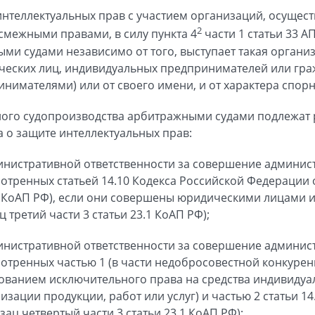
интеллектуальных прав с участием организаций, осущес
2
смежными правами, в силу пункта 4
части 1 статьи 33 А
и судами независимо от того, выступает такая организ
ческих лиц, индивидуальных предпринимателей или гра
имателями) или от своего имени, и от характера спо
ного судопроизводства арбитражными судами подлежат 
а о защите интеллектуальных прав:
инистративной ответственности за совершение админис
отренных статьей 14.10 Кодекса Российской Федерации
- КоАП РФ), если они совершены юридическими лицами
третий части 3 статьи 23.1 КоАП РФ);
инистративной ответственности за совершение админис
тренных частью 1 (в части недобросовестной конкурен
ованием исключительного права на средства индивиду
изации продукции, работ или услуг) и частью 2 статьи 1
зац четвертый части 3 статьи 23.1 КоАП РФ);