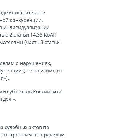
 административной
тной конкуренции,
ва индивидуализации
тью 2 статьи 14.33 КоАП
телями (часть 3 статьи
делам о нарушениях,
куренции», независимо от
и»).
ми субъектов Российской
 дел.».
ва судебных актов по
рассмотренным по правилам