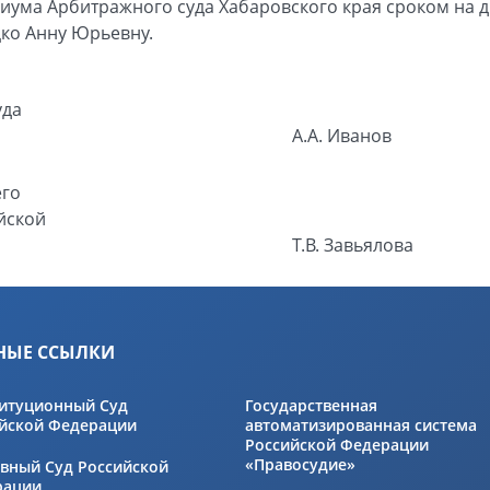
иума Арбитражного суда Хабаровского края сроком на д
ко Анну Юрьевну.
уда
А.А. Иванов
его
йской
Т.В. Завьялова
НЫЕ ССЫЛКИ
итуционный Суд
Государственная
йской Федерации
автоматизированная система
Российской Федерации
«Правосудие»
вный Суд Российской
рации