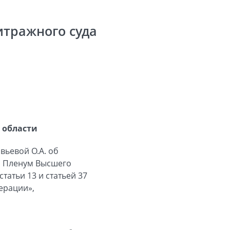
итражного суда
 области
вьевой О.А. об
а, Пленум Высшего
татьи 13 и статьей 37
ерации»,