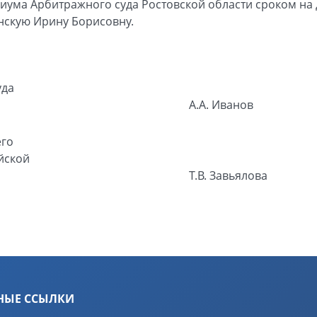
иума Арбитражного суда Ростовской области сроком на д
скую Ирину Борисовну.
уда
А.А. Иванов
его
йской
Т.В. Завьялова
НЫЕ ССЫЛКИ