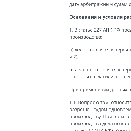
дать арбитражным судам 
Основания и условия ра
1. В статье 227 АПК РФ п
производства:
а) дело относится к пере
и 2);
б) дело не относится к п
стороны согласились на е
При применении данных п
1.1. Вопрос о том, относит
разрешен судом одновреме
производству. При этом с
производства дела по кор
статьи 227 АПК РФ). Кром