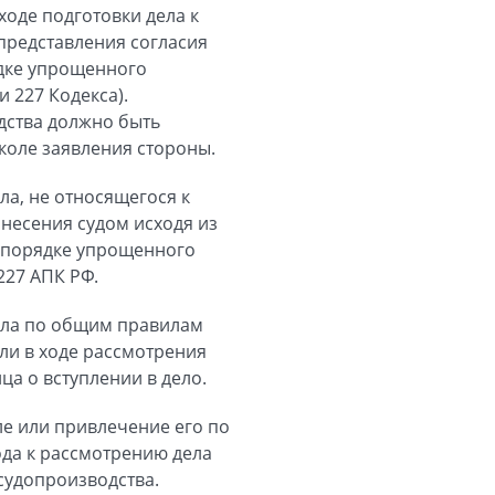
ходе подготовки дела к
представления согласия
ядке упрощенного
и 227 Кодекса).
дства должно быть
коле заявления стороны.
а, не относящегося к
ынесения судом исходя из
в порядке упрощенного
227 АПК РФ.
дела по общим правилам
ли в ходе рассмотрения
ца о вступлении в дело.
ле или привлечение его по
хода к рассмотрению дела
судопроизводства.