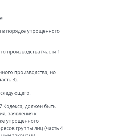
а
л в порядке упрощенного
го производства (части 1
нного производства, но
сть 3).
 следующего.
27 Кодекса, должен быть
я, заявления к
дке упрощенного
ресов группы лиц (часть 4
ьными законами,