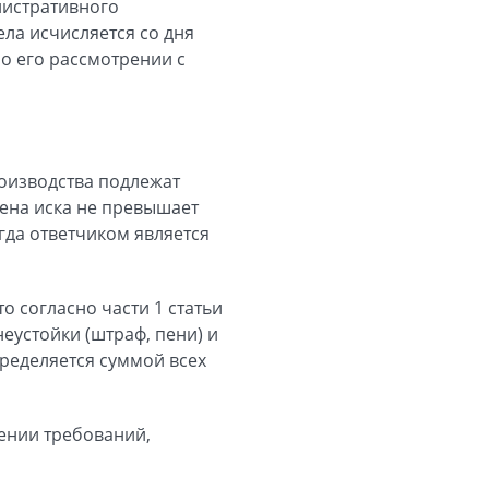
нистративного
ела исчисляется со дня
 о его рассмотрении с
роизводства подлежат
ена иска не превышает
огда ответчиком является
о согласно части 1 статьи
еустойки (штраф, пени) и
пределяется суммой всех
шении требований,