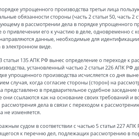
 порядке упрощенного производства третьи лица польз
ьные обязанности стороны (часть 2 статьи 50, часть 2 ст
твующему в рассмотрении дела в порядке упрощенного пр
 о привлечении его к участию в деле, одновременно с 
Ф направляются данные, необходимые для идентификации 
 в электронном виде.
и 3 статьи 135 АПК РФ вынес определение о переходе к р
зводства, установленный частью 2 статьи 226 АПК РФ 
дке упрощенного производства исчисляется со дня выне
ем случая, когда согласие стороны (сторон) на рассмот
а представлено в предварительное судебное заседание
е они ссылаются как на основание своих требований и в
 рассмотрения дела в связи с переходом к рассмотрению
а не изменяется.
ражным судом в соответствии с частью 5 статьи 227 АПК
сящегося к перечню дел, подлежащих рассмотрению в п