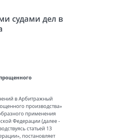
ми судами дел в
а
упрощенного
енений в Арбитражный
рощенного производства»
ообразного применения
кой Федерации (далее -
одствуясь статьей 13
ерации», постановляет