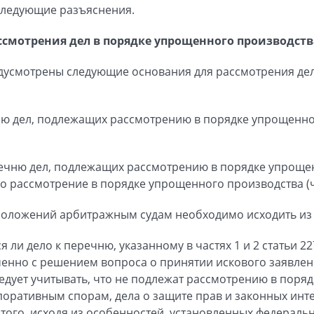
следующие разъяснения.
ссмотрения дел в порядке упрощенного производств
редусмотрены следующие основания для рассмотрения де
чню дел, подлежащих рассмотрению в порядке упрощенно
еречню дел, подлежащих рассмотрению в порядке упроще
го рассмотрение в порядке упрощенного производства (ча
оложений арбитражным судам необходимо исходить из
ся ли дело к перечню, указанному в частях 1 и 2 статьи 2
нно с решением вопроса о принятии искового заявлени
ледует учитывать, что не подлежат рассмотрению в поря
поративным спорам, дела о защите прав и законных инте
е того, исходя из особенностей, установленных федерал