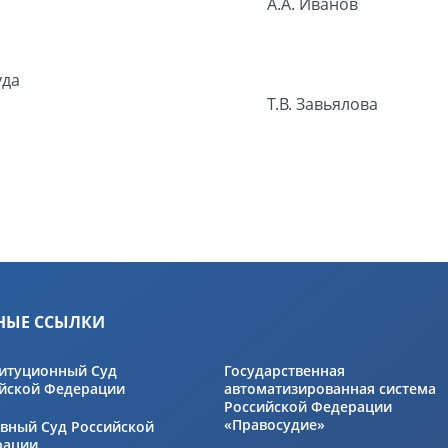
А.А. Иванов
уда
Т.В. Завьялова
НЫЕ ССЫЛКИ
итуционный Суд
Государственная
йской Федерации
автоматизированная система
Российской Федерации
«Правосудие»
вный Суд Российской
рации