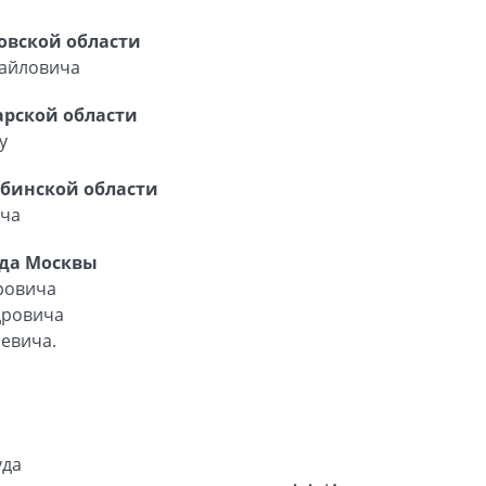
овской области
хайловича
арской области
у
ябинской области
ича
ода Москвы
ровича
дровича
евича.
уда