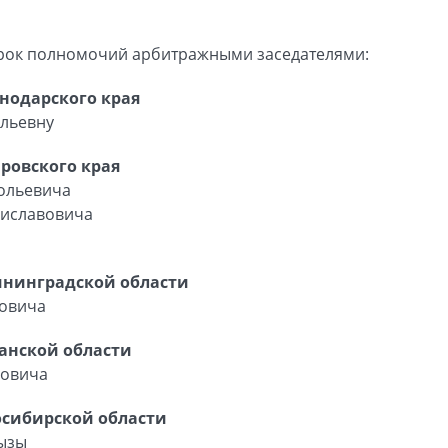
срок полномочий арбитражными заседателями:
нодарского края
ильевну
ровского края
ольевича
ниславовича
ининградской области
совича
анской области
ровича
осибирской области
кызы