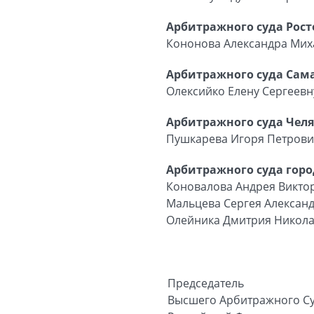
Арбитражного суда Рост
Кононова Александра Ми
Арбитражного суда Сам
Олексийко Елену Сергеевн
Арбитражного суда Чел
Пушкарева Игоря Петров
Арбитражного суда гор
Коновалова Андрея Викто
Мальцева Сергея Алексан
Олейника Дмитрия Никола
Председатель
Высшего Арбитражного С