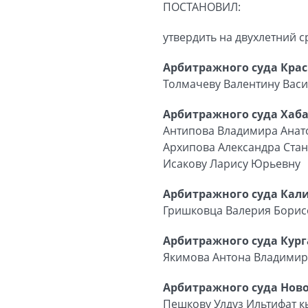
ПОСТАНОВИЛ:
утвердить на двухлетний 
Арбитражного суда Крас
Толмачеву Валентину Вас
Арбитражного суда Хаба
Антипова Владимира Анат
Архипова Александра Ста
Исакову Ларису Юрьевну
Арбитражного суда Кал
Гришковца Валерия Бори
Арбитражного суда Кург
Якимова Антона Владими
Арбитражного суда Нов
Пешкову Улдуз Ильтифат 