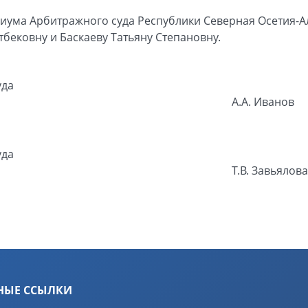
иума Арбитражного суда Республики Северная Осетия-Ал
тбековну и Баскаеву Татьяну Степановну.
уда
А.А. Иванов
уда
Т.В. Завьялова
НЫЕ ССЫЛКИ