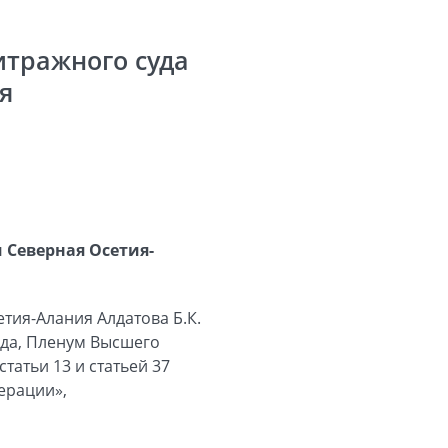
итражного суда
я
 Северная Осетия-
тия-Алания Алдатова Б.К.
уда, Пленум Высшего
татьи 13 и статьей 37
ерации»,