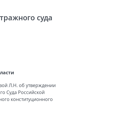
тражного суда
бласти
вой Л.Н. об утверждении
го Суда Российской
ьного конституционного