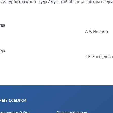
ума Арбитражного суда Амурской области сроком на дв
уда
А.А. Иванов
уда
Т.В. Завьялова
НЫЕ ССЫЛКИ
итуционный Суд
Государственная