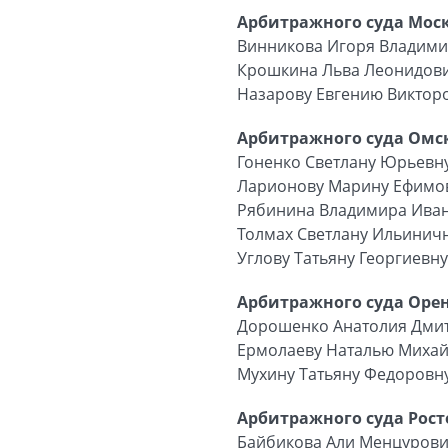
Арбитражного суда Моск
Винникова Игоря Владим
Крошкина Льва Леонидов
Назарову Евгению Виктор
Арбитражного суда Омск
Гоненко Светлану Юрьевн
Ларионову Марину Ефимо
Рябинина Владимира Ива
Толмах Светлану Ильинич
Углову Татьяну Георгиевну
Арбитражного суда Орен
Дорошенко Анатолия Дми
Ермолаеву Наталью Миха
Мухину Татьяну Федоровн
Арбитражного суда Рост
Байбикова Али Менцуров