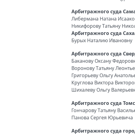
Арбитражного суда Сама
Либермана Натана Исаак
Никифорову Татьяну Нико
Арбитражного суда Саха
Бурых Наталию Ивановну
Арбитражного суда Свер
Баканову Оксану Федоров
Воронову Татьяну Леонть
Григорьеву Ольгу Анатоль
Круглова Виктора Виктор
Шихалеву Ольгу Валерьев
Арбитражного суда Томс
Гончарову Татьяну Василь
Панова Сергея Юрьевича
Арбитражного суда горо