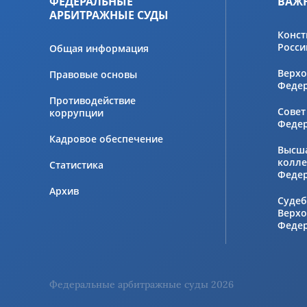
ФЕДЕРАЛЬНЫЕ
ВАЖ
АРБИТРАЖНЫЕ СУДЫ
Конст
Росси
Общая информация
Верхо
Правовые основы
Феде
Противодействие
Совет
коррупции
Феде
Кадровое обеспечение
Высш
колле
Статистика
Феде
Архив
Судеб
Верхо
Феде
Федеральные арбитражные суды 2026