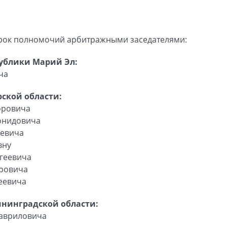
срок полномочий арбитражными заседателями:
ублики Марий Эл:
ча
ской области:
оровича
онидовича
аевича
вну
геевича
ровича
еевича
ининградской области:
Гавриловича