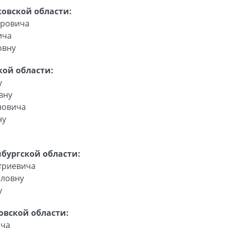
овской области:
ировича
ича
овну
ой области:
у
вну
новича
ну
бургской области:
триевича
йловну
у
овской области:
ича