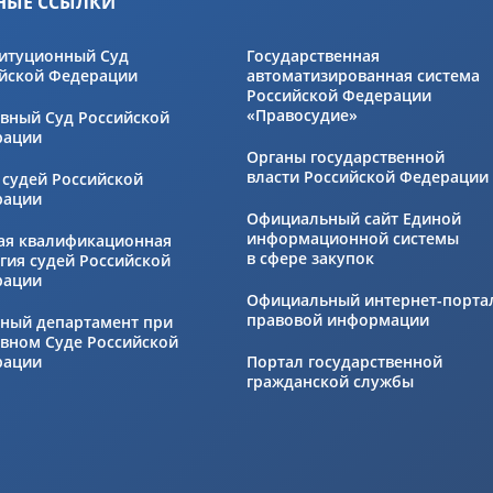
НЫЕ ССЫЛКИ
итуционный Суд
Государственная
йской Федерации
автоматизированная система
Российской Федерации
«Правосудие»
вный Суд Российской
рации
Органы государственной
власти Российской Федерации
 судей Российской
рации
Официальный сайт Единой
информационной системы
ая квалификационная
в сфере закупок
гия судей Российской
рации
Официальный интернет-порта
правовой информации
ный департамент при
вном Суде Российской
рации
Портал государственной
гражданской службы