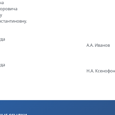
ча
торовича
у
стантиновну.
уда
А.А. Иванов
уда
Н.А. Ксенофо