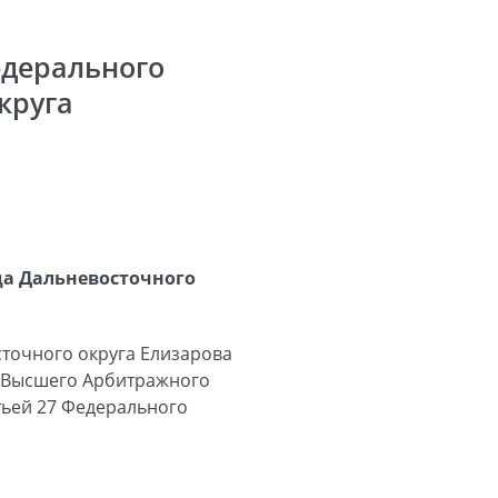
едерального
круга
да Дальневосточного
точного округа Елизарова
ум Высшего Арбитражного
атьей 27 Федерального