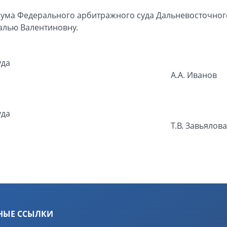
ума Федерального арбитражного суда Дальневосточного
алью Валентиновну.
уда
А.А. Иванов
уда
Т.В. Завьялова
НЫЕ ССЫЛКИ