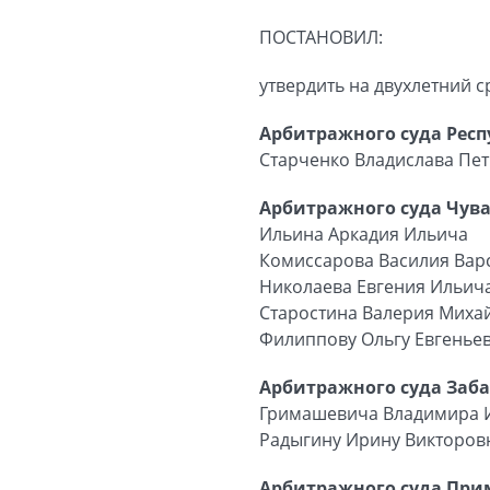
ПОСТАНОВИЛ:
утвердить на двухлетний 
Арбитражного суда Рес
Старченко Владислава Пе
Арбитражного суда Чув
Ильина Аркадия Ильича
Комиссарова Василия Ва
Николаева Евгения Ильич
Старостина Валерия Миха
Филиппову Ольгу Евгенье
Арбитражного суда Заба
Гримашевича Владимира 
Радыгину Ирину Викторов
Арбитражного суда Прим