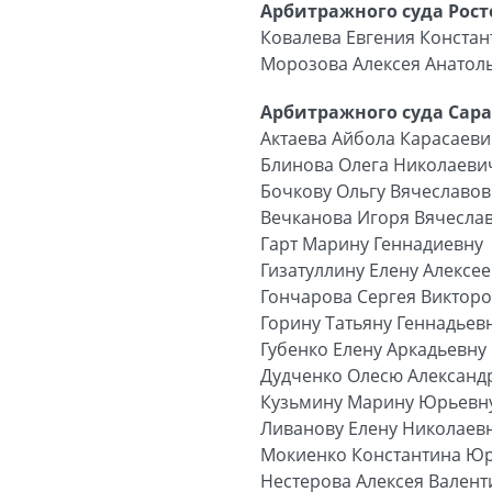
Арбитражного суда Рост
Ковалева Евгения Конста
Морозова Алексея Анатол
Арбитражного суда Сара
Актаева Айбола Карасаев
Блинова Олега Николаеви
Бочкову Ольгу Вячеславов
Вечканова Игоря Вячесла
Гарт Марину Геннадиевну
Гизатуллину Елену Алексе
Гончарова Сергея Виктор
Горину Татьяну Геннадьев
Губенко Елену Аркадьевну
Дудченко Олесю Александ
Кузьмину Марину Юрьевн
Ливанову Елену Николаев
Мокиенко Константина Ю
Нестерова Алексея Вален