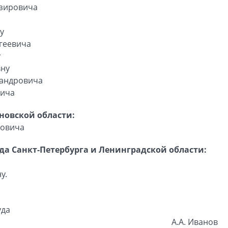
нзировича
у
геевича
у
вну
сандровича
вича
новской области:
ровича
да Санкт-Петербурга и Ленинградской области:
у.
уда
А.А. Иванов