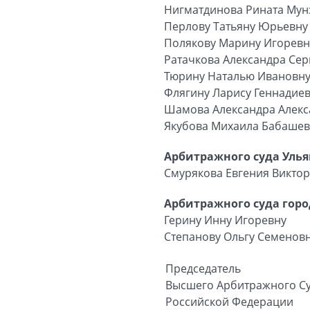
Нигматдинова Рината Му
Перлову Татьяну Юрьевну
Полякову Марину Игоревн
Ратачкова Александра Сер
Тюрину Наталью Ивановн
Флягину Ларису Геннадие
Шамова Александра Алек
Якубова Михаила Бабаше
Арбитражного суда Улья
Смурякова Евгения Викто
Арбитражного суда горо
Герину Инну Игоревну
Степанову Ольгу Семеновн
Председатель
Высшего Арбитражного С
Российской Федерации