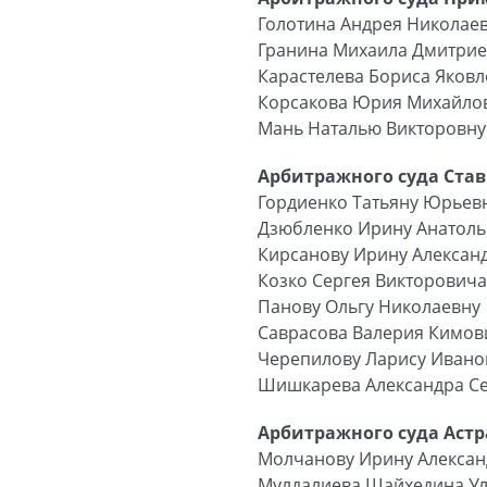
Голотина Андрея Николае
Гранина Михаила Дмитри
Карастелева Бориса Яков
Корсакова Юрия Михайло
Мань Наталью Викторовну
Арбитражного суда Став
Гордиенко Татьяну Юрьев
Дзюбленко Ирину Анатоль
Кирсанову Ирину Алексан
Козко Сергея Викторовича
Панову Ольгу Николаевну
Саврасова Валерия Кимов
Черепилову Ларису Ивано
Шишкарева Александра С
Арбитражного суда Астр
Молчанову Ирину Алексан
Мулдалиева Шайхедина У