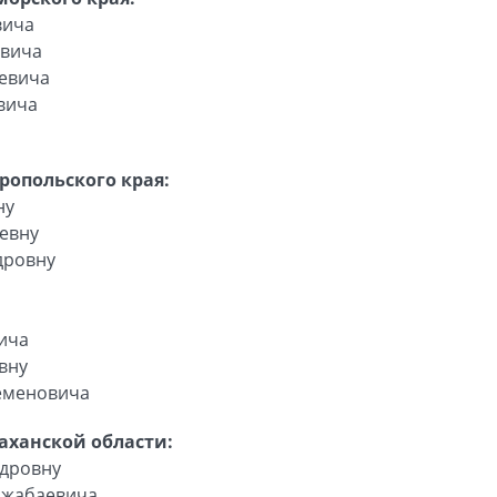
вича
евича
левича
вича
ропольского края:
ну
евну
дровну
ича
вну
еменовича
аханской области:
дровну
лжабаевича