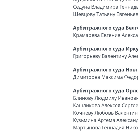
Седуна Владимира Геннад
Шевцову Татьяну Евгенье
Арбитражного суда Белг
Крамарева Евгения Алекс
Арбитражного суда Ирку
Григорьеву Валентину Але
Арбитражного суда Новг
Димитрова Максима Федо
Арбитражного суда Орло
Блинову Людмилу Иванов
Кашликова Алексея Серге
Кочневу Любовь Валентин
Кузьмина Артема Алексан
Мартынова Геннадия Ник