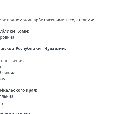
срок полномочий арбитражными заседателями:
публики Коми:
тровича
ашской Республики - Чувашии:
рсонофьевича
а
йловича
вну
йкальского края:
Ильича
ну
орского края: