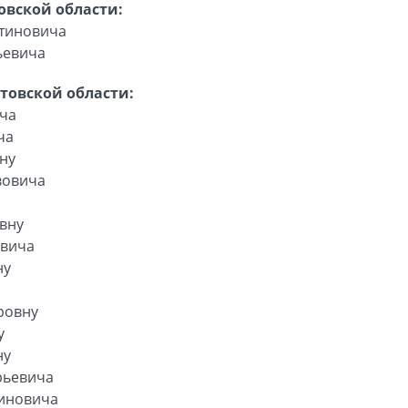
овской области:
нтиновича
ьевича
товской области:
ича
ча
ну
вовича
евну
овича
ну
ровну
у
ну
рьевича
тиновича