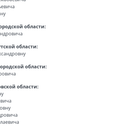
ьевича
вну
ородской области:
андровича
тской области:
ксандровну
ородской области:
ровича
вской области:
ну
евича
овну
дровича
олаевича