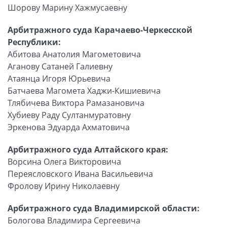
Шорову Марину Хажмусаевну
Арбитражного суда Карачаево-Черкесской
Республики:
Абитова Анатолия Магометовича
Аганову Сатаней Галиевну
Атаянца Игоря Юрьевича
Батчаева Магомета Хаджи-Кишиевича
Тлябичева Виктора Рамазановича
Хубиеву Раду Султанмуратовну
Эркенова Эдуарда Ахматовича
Арбитражного суда Алтайского края:
Ворсина Олега Викторовича
Переясловского Ивана Васильевича
Фролову Ирину Николаевну
Арбитражного суда Владимирской области:
Бологова Владимира Сергеевича