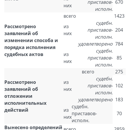
приставов-
670
них
исполн.
всего
1423
судебн.
Рассмотрено
из
приставов-
204
заявлений об
них
исполн.
изменении способа и
удовлетворено
784
порядка исполнения
судебн.
судебных актов
из
приставов-
85
них
исполн.
всего
275
судебн.
Рассмотрено
из
приставов-
102
заявлений об
них
исполн.
отложении
удовлетворено
183
исполнительных
судебн.
действий
из
приставов-
70
них
исполн.
Вынесено определений
всего
2859