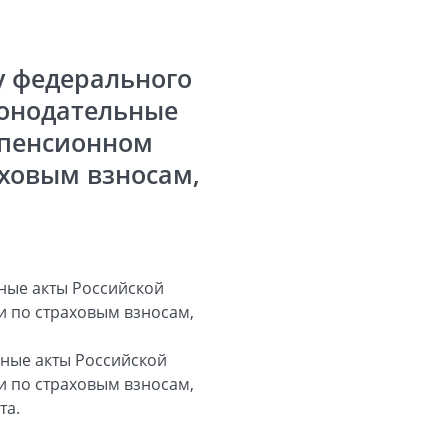
у федерального
конодательные
 пенсионном
аховым взносам,
ные акты Российской
и по страховым взносам,
ьные акты Российской
и по страховым взносам,
та.