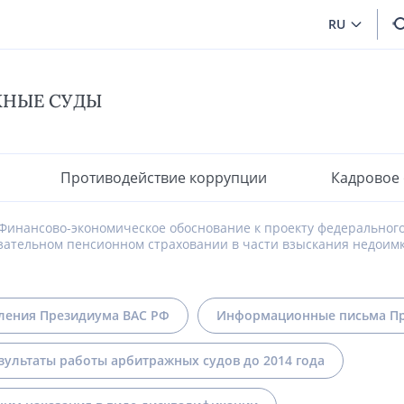
RU
ЖНЫЕ СУДЫ
Противодействие коррупции
Кадровое
Финансово-экономическое обоснование к проекту федеральног
зательном пенсионном страховании в части взыскания недоимк
ления Президиума ВАС РФ
Информационные письма Пр
зультаты работы арбитражных судов до 2014 года