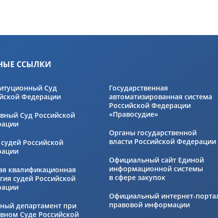
НЫЕ ССЫЛКИ
итуционный Суд
Государственная
йской Федерации
автоматизированная система
Российской Федерации
«Правосудие»
вный Суд Российской
рации
Органы государственной
власти Российской Федерации
 судей Российской
рации
Официальный сайт Единой
информационной системы
ая квалификационная
в сфере закупок
гия судей Российской
рации
Официальный интернет-порта
правовой информации
ный департамент при
вном Суде Российской