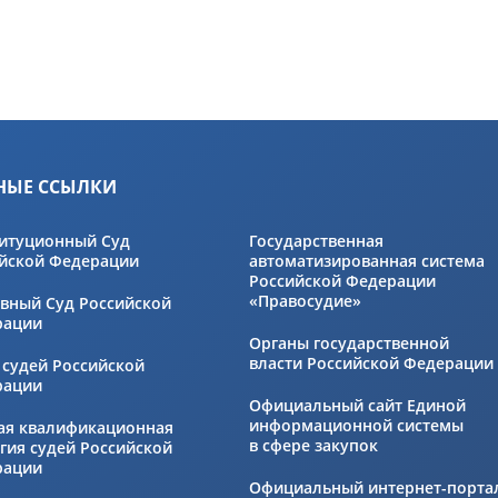
НЫЕ ССЫЛКИ
итуционный Суд
Государственная
йской Федерации
автоматизированная система
Российской Федерации
«Правосудие»
вный Суд Российской
рации
Органы государственной
власти Российской Федерации
 судей Российской
рации
Официальный сайт Единой
информационной системы
ая квалификационная
в сфере закупок
гия судей Российской
рации
Официальный интернет-порта