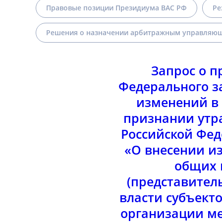
Правовые позиции Президиума ВАС РФ
Ре
Решения о назначении арбитражным управляющ
Запрос о п
Федерального за
изменений в
признании утр
Российской Фед
«О внесении и
общих 
(представител
власти субъект
организации ме