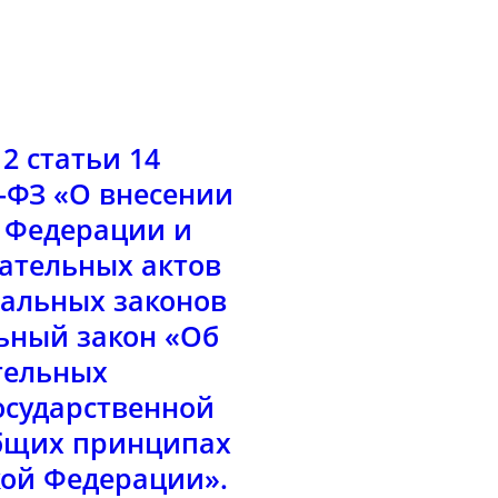
2 статьи 14
2-ФЗ «О внесении
 Федерации и
ательных актов
ральных законов
ьный закон «Об
тельных
осударственной
общих принципах
кой Федерации».