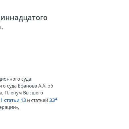
диннадцатого
.
ционного суда
о суда Ефанова А.А. об
да, Пленум Высшего
4
1 статьи 13
и статьей
ЗЗ
ерации»,