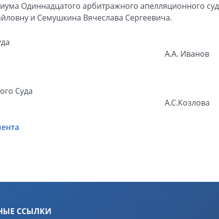
иума Одиннадцатого арбитражного апелляционного суда
айловну и Семушкина Вячеслава Сергеевича.
уда
А.А. Иванов
ого Суда
А.С.Козлова
мента
НЫЕ ССЫЛКИ