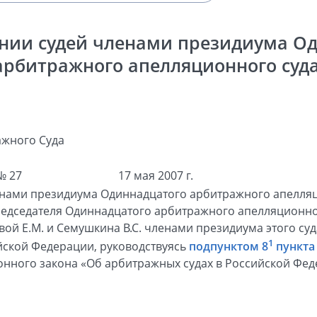
нии судей членами президиума О
арбитражного апелляционного суда
жного Суда
№ 27
17 мая 2007 г.
енами президиума Одиннадцатого арбитражного апелля
едседателя Одиннадцатого арбитражного апелляционног
вой Е.М. и Семушкина B.C. членами президиума этого су
1
йской Федерации, руководствуясь
подпунктом 8
пункта 
нного закона «Об арбитражных судах в Российской Фед