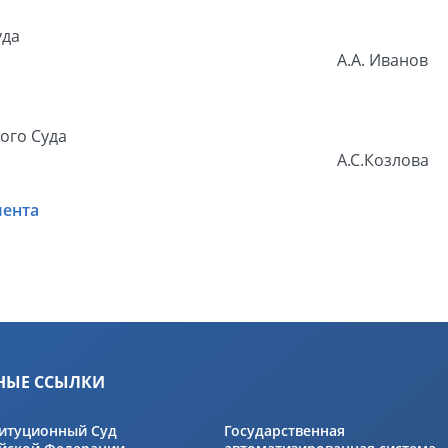
уда
А.А. Иванов
ого Суда
А.С.Козлова
мента
НЫЕ ССЫЛКИ
итуционный Суд
Государственная