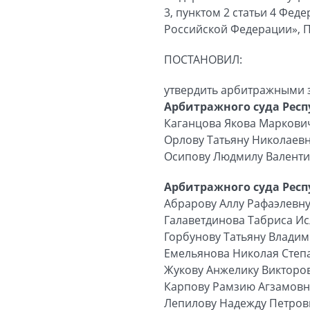
3, пунктом 2 статьи 4 Фе
Российской Федерации», 
ПОСТАНОВИЛ:
утвердить арбитражными 
Арбитражного суда Рес
Каганцова Якова Маркови
Орлову Татьяну Николаев
Осипову Людмилу Валент
Арбитражного суда Респу
Абрарову Аллу Рафаэлевн
Галаветдинова Табриса И
Горбунову Татьяну Влади
Емельянова Николая Степ
Жукову Анжелику Викторо
Карпову Рамзию Агзамовн
Лепилову Надежду Петров