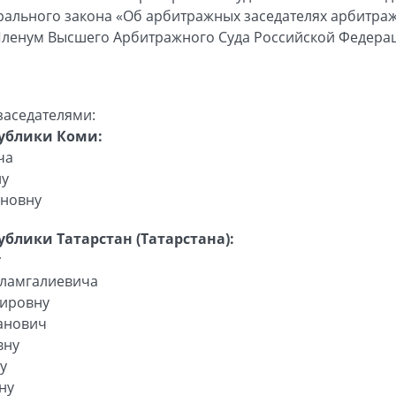
дерального закона «Об арбитражных заседателях арбитра
Пленум Высшего Арбитражного Суда Российской Федера
заседателями:
публики Коми:
ча
ну
иновну
блики Татарстан (Татарстана):
у
сламгалиевича
мировну
анович
вну
у
ну