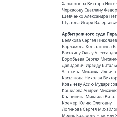
Харитонова Виктора Нико
Черкасову Светлану Федо
Шевченко Александра Пе
Шустова Игоря Валерьеви
Арбитражного суда Перм
Белякова Сергея Николае
Варламова Константина В
Васькину Ольгу Александр
Воробьева Сергея Михайл
Давидович Ираиду Виталь
Златкина Михаила Ильича
Касьянова Николая Викто
Ковычеву Асию Мударисо
Кошелева Андрея Михайл
Крапивина Михаила Витал
Кремер Юлию Олеговну
Логинова Сергея Михайло
Мелик-Казарову Надежду 