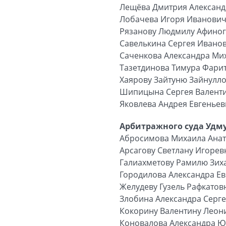
Лещёва Дмитрия Алексан
Лобачева Игоря Иванови
Рязанову Людмилу Афино
Савелькина Сергея Ивано
Саченкова Александра Ми
Тазетдинова Тимура Фари
Хаярову Зайтуню Зайнулл
Шипицына Сергея Валент
Яковлева Андрея Евгенье
Арбитражного суда Удму
Абросимова Михаила Ана
Арсагову Светлану Игорев
Галиахметову Рамилю Зих
Городилова Александра Е
Желудеву Гузель Рафкатов
Злобина Александра Серг
Кокорину Валентину Леон
Коновалова Александра 