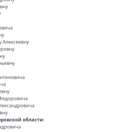
евну
у
евича
ну
 Алексеевну
ировну
ну
ньевну
ентиновича
ича
евну
 Федоровича
лександровича
вну
ровской области:
ндровича