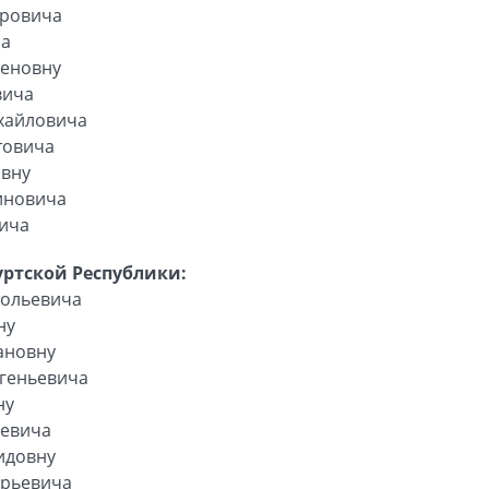
дровича
ча
геновну
вича
хайловича
товича
овну
иновича
вича
ртской Республики:
тольевича
ну
ановну
вгеньевича
ну
еевича
идовну
Юрьевича