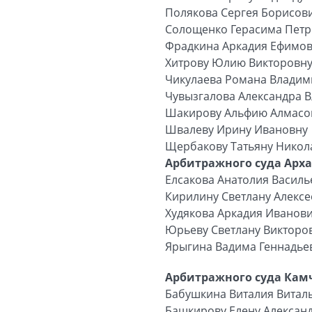
Полякова Сергея Борисов
Солощенко Герасима Пет
Фрадкина Аркадия Ефимо
Хитрову Юлию Викторовн
Чикулаева Романа Влади
Чувызгалова Александра 
Шакирову Альфию Алмасо
Швалеву Ирину Ивановну
Щербакову Татьяну Никол
Арбитражного суда Арха
Елсакова Анатолия Васил
Кирилину Светлану Алексе
Худякова Аркадия Иванов
Юрьеву Светлану Викторо
Ярыгина Вадима Геннадье
Арбитражного суда Камч
Бабушкина Виталия Витал
Башкирову Елену Алексан