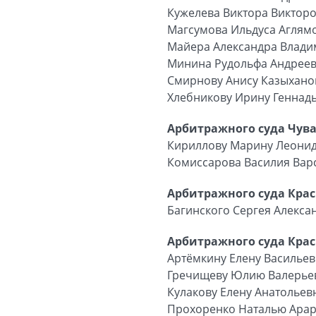
Кужелева Виктора Виктор
Магсумова Ильдуса Аглям
Майера Александра Влад
Минина Рудольфа Андрее
Смирнову Анису Казыхано
Хлебникову Ирину Геннад
Арбитражного суда Чув
Кириллову Марину Леони
Комиссарова Василия Ва
Арбитражного суда Крас
Багинского Сергея Алекса
Арбитражного суда Крас
Артёмкину Елену Васильев
Гречищеву Юлию Валерье
Кулакову Елену Анатольев
Прохоренко Наталью Арар