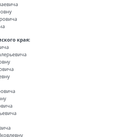
лаевича
ровну
тровича
ча
ского края:
вича
алерьевича
овну
овича
евну
ровича
вну
овича
ьевича
вича
Яковлевну