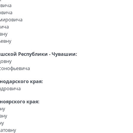
овича
овича
имировича
вича
вну
ьевну
ашской Республики - Чувашии:
довну
рсонофьевича
нодарского края:
ндровича
ноярского края:
ну
вну
ну
атовну