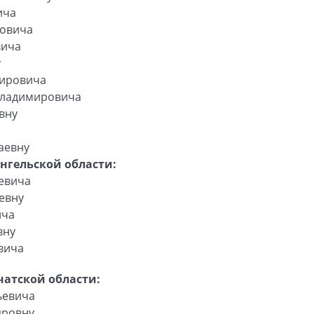
ича
ровича
вича
у
мировича
Владимировича
вну
аевну
нгельской области:
ьевича
евну
ича
вну
вича
атской области:
ьевича
дровну