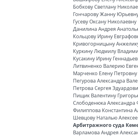
Бобкову Светлану Никола
Гончарову Жанну Юрьевн
Гусеву Оксану Николаевну
Данилина Андрея Анатоль
Кольцову Ирину Евграфов
Кривогорницыну Анжелику
Куркину Людмилу Владим
Кусакину Ирину Геннадьев
Литвиненко Валерию Евге
Марченко Елену Петровну
Пегурова Александра Вал
Петрова Сергея Эдуардов
Пищик Валентину Григорь
Слободенюка Александра
Филиппова Константина А
Шевцову Наталью Алексее
Арбитражного суда Кеме
Варламова Андрея Алекса