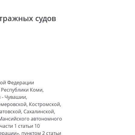
тражных судов
кой Федерации
 Республики Коми,
 - Чувашии,
емеровской, Костромской,
атовской, Сахалинской,
-Мансийского автономного
асти 1 статьи 10
рации», пунктом 2 статьи