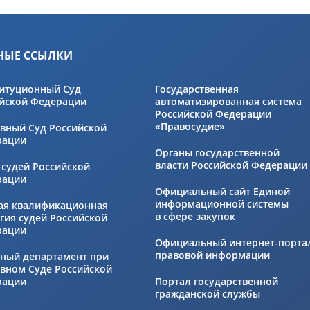
НЫЕ ССЫЛКИ
итуционный Суд
Государственная
йской Федерации
автоматизированная система
Российской Федерации
«Правосудие»
вный Суд Российской
рации
Органы государственной
власти Российской Федерации
 судей Российской
рации
Официальный сайт Единой
информационной системы
ая квалификационная
в сфере закупок
гия судей Российской
рации
Официальный интернет-порта
правовой информации
ный департамент при
вном Суде Российской
рации
Портал государственной
гражданской службы