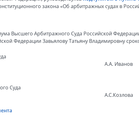
нституционного закона «Об арбитражных судах в Росси
иума Высшего Арбитражного Суда Российской Федераци
ской Федерации Завьялову Татьяну Владимировну сроко
уда
А.А. Иванов
ого Суда
А.С.Козлова
мента