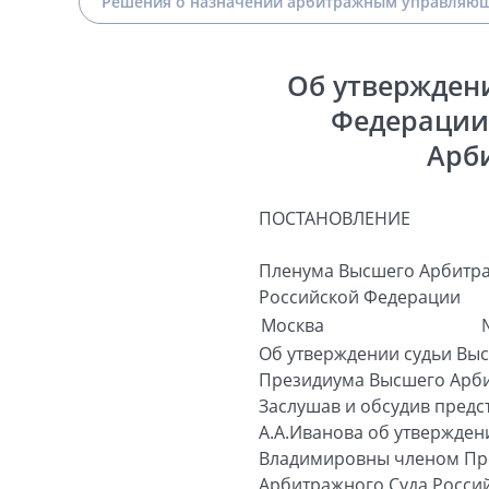
Решения о назначении арбитражным управляющ
Об утвержден
Федерации 
Арб
ПОСТАНОВЛЕНИЕ
Пленума Высшего Арбитра
Российской Федерации
Москва
Об утверждении судьи Выс
Президиума Высшего Арби
Заслушав и обсудив пред
А.А.Иванова об утвержде
Владимировны членом Пре
Арбитражного Суда Росси