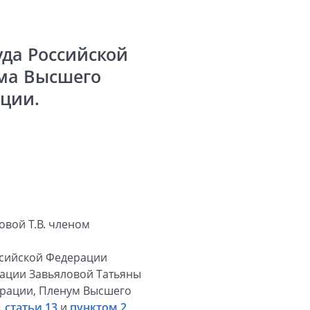
да Российской
ума Высшего
ции.
вой Т.В. членом
ссийской Федерации
рации Завьяловой Татьяны
рации, Пленум Высшего
 статьи 13
и
пунктом 2