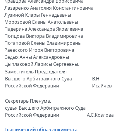
Кравцова Александра Борисовича
Лазаренко Анатолия Константиновича
Лузиной Клары Геннадьевны
Морозовой Елены Анатольевны
Падерина Александра Яковлевича
Попцова Виктора Владимировича
Потаповой Елены Владимировны
Раевского Игоря Викторовича
Седых Анны Александровны
Цыплаковой Ларисы Сергеевны.
Заместитель Председателя
Высшего Арбитражного Суда
В.Н.
Российской Федерации
Исайчев
Секретарь Пленума,
судья Высшего Арбитражного Суда
Российской Федерации
А.С.Козлова
Графический образ документа