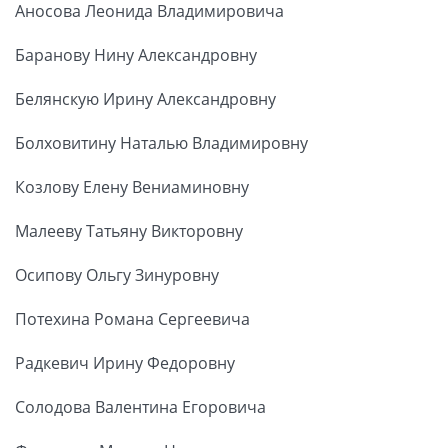
Аносова Леонида Владимировича
Баранову Нину Александровну
Белянскую Ирину Александровну
Болховитину Наталью Владимировну
Козлову Елену Вениаминовну
Малееву Татьяну Викторовну
Осипову Ольгу Зинуровну
Потехина Романа Сергеевича
Радкевич Ирину Федоровну
Солодова Валентина Егоровича