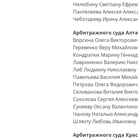
Нелюбину Светлану Ефре
Пантелеева Алексея Алек
Чеботареву Ирину Алекса
Арбитражного суда Алта
Ворсина Олега Викторови
Геревенко Веру Михайлов
Кондратюк Марину Геннад
Лавриненко Валерию Ник
Либ Людмилу Николаевну
Павельева Василия Михай
Петрова Олега Федорович
Селиванова Виталия Викт
Соколова Сергея Алексеев
Суняеву Оксану Валентино
Чанову Наталью Александ
Шляхту Любовь Ивановну
Арбитражного суда Крас