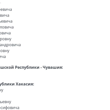
у
еевича
овича
ьевича
вловича
овича
тровну
сандровича
ровну
ича
шской Республики - Чувашия:
ублики Хакасия:
ну
льевну
осифовича