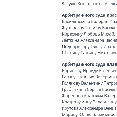
Зазулю Константина Алек
Арбитражного суда Крас
Василянского Валерия Ив
Журавлеву Татьяну Василь
Кирюхину Любовь Михайл
Лыткина Александра Васи
Подопригору Ольгу Ивано
Шешину Татьяну Николае
Арбитражного суда Вла
Баринову Ираиду Евгенье
Гагину Наталью Валерьев
Голякову Валентину Петро
Гребенкина Сергея Васил
Жаренова Анатолия Вале
Кострову Анну Валерьевну
Крутова Александра Вени
Марову Юлию Владимиро