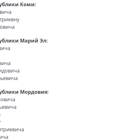
публики Коми:
овича
триевну
новича
ублики Марий Эл:
вича
а
вича
идовича
фьевича
публики Мордовия:
новича
ьевича
а
у
итриевича
ича