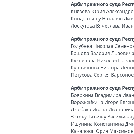
Арбитражного суда Рес
Князева Юрия Александр
Кондратьеву Наталию Дми
Лоскутова Вячеслава Ива
Арбитражного суда Респ
Голубева Николая Семено
Ершова Валерия Львович
Кузнецова Николая Павло
Куприянова Виктора Леон
Петухова Сергея Варсоно
Арбитражного суда Рес
Бояркина Владимира Ива
Ворожейкина Игоря Евген
Дзюбака Ивана Иванович
Зотову Татьяну Васильевн
Ишунина Константина Дм
Качалова Юрия Максимов