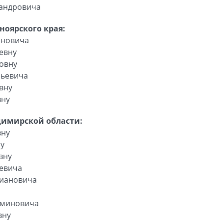
сандровича
ноярского края:
ановича
евну
овну
льевича
вну
вну
димирской области:
вну
ну
вну
ьевича
риановича
аминовича
вну