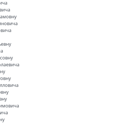
ича
овича
камовну
яновича
овича
ьевну
ча
совну
олаевича
ну
товну
улловича
овну
вну
лимовича
вича
ну