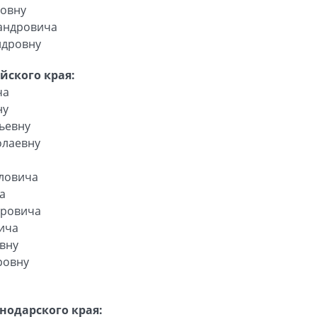
мовну
сандровича
ндровну
йского края:
ча
ну
ьевну
олаевну
ловича
а
оровича
ича
вну
ровну
нодарского края: