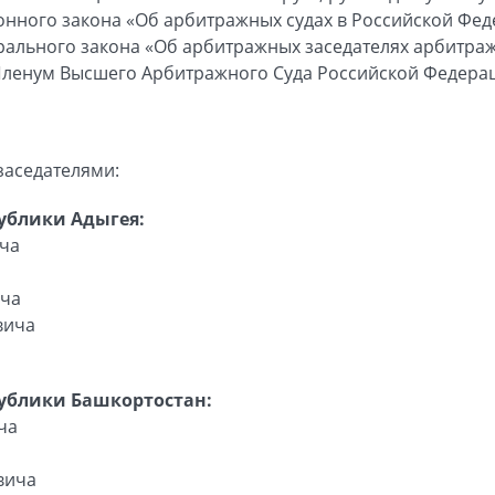
нного закона «Об арбитражных судах в Российской Феде
дерального закона «Об арбитражных заседателях арбитра
Пленум Высшего Арбитражного Суда Российской Федера
заседателями:
ублики Адыгея:
ча
ича
вича
публики Башкортостан:
ча
вича