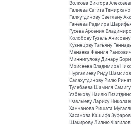
Волкова Виктора Алексеев
Галиева Сагита Темирхан
Галяутдинову Светлану Ах
Ганеева Радмира Шарифь
Гусева Арсения Владимир
Колобову Гузель Анисовну
Кузнецову Татьяну Геннад
Манаева Фаниля Раисови
Миннигулову Динару Бори
Моисеева Владимира Ник
Нургалиеву Риду Шамсиов
Салахутдинову Рилю Рина
Тулебаева Шамиля Самиг
Узбекову Наилю Гизитдин
Фазлыеву Ларису Николае
Ханнанова Ришата Мугал
Хасанова Кашифа Зуфаро
Шакирову Лилию Фагилов