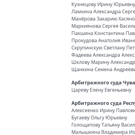
Кузнецову Ирину Юрьевн
Ламкина Александра Серг
Манёрова Закарию Хасян
Маркиянова Сергея Васил
Пакшина Константина Па
Прокудова Анатолия Иван
Скрупинскую Светлану Пе
Фадеева Александра Алек
Шклову Марину Александ
Щанкина Семена Андреев
Арбитражного суда Чува
Цареву Елену Евгеньевну
Арбитражного суда Респ
Алексеенко Ирину Павлов
Бугаеву Ольгу Юрьевну
Голощапову Татьяну Васи
Малышкина Владимира И