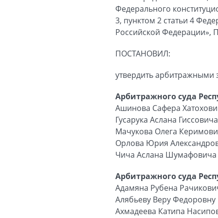
Федерального конституцио
3, пунктом 2 статьи 4 Фе
Российской Федерации», 
ПОСТАНОВИЛ:
утвердить арбитражными 
Арбитражного суда Респ
Ашинова Сафера Хатохови
Гусарука Аслана Гиссовича
Мачукова Олега Керимов
Орлова Юрия Александро
Чича Аслана Шумафовича
Арбитражного суда Рес
Адамяна Рубена Рачикови
Алябьеву Веру Федоровну
Ахмадеева Катипа Насипо