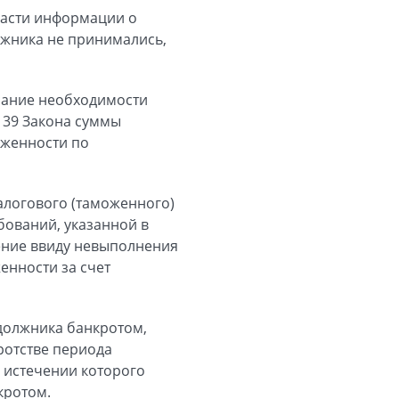
части информации о
лжника не принимались,
сание необходимости
 39 Закона суммы
лженности по
алогового (таможенного)
бований, указанной в
ление ввиду невыполнения
енности за счет
должника банкротом,
ротстве периода
о истечении которого
кротом.