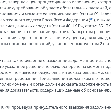
ния, завершающей процесс данного исполнения, котор
лжнику требования об уплате обязательных платежей,
снованиях и моменте ее возникновения (статья 69 Нало
0 Таможенного кодекса Российской Федерации (
5
)), и вын
а счет денежных средств (статья 46 НК РФ, статья 351 ТК
к заявлению о признании должника банкротом решения
зыскании задолженности за счет имущества должника до
м органом требований, установленных пунктом 2 статьи
читывать, что решение о взыскании задолженности за сч
 что указанное решение не было оспорено на момент под
ротом, не являются безусловными доказательствами, с
енных требований. При заявлении должником в отноше
уполномоченный орган должен доказать задолженность 
ения доказательств, содержащих данные об основаниях
 ТК РФ процедура принудительного взыскания задолженн