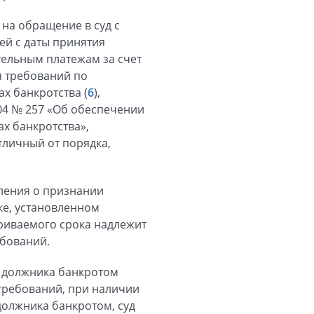
о на обращение в суд с
ей с даты принятия
ельным платежам за счет
я требований по
х банкротства (
6
),
04 № 257 «Об обеспечении
ах банкротства»,
тличный от порядка,
вления о признании
е, установленном
риваемого срока надлежит
ебований.
и должника банкротом
требований, при наличии
олжника банкротом, суд