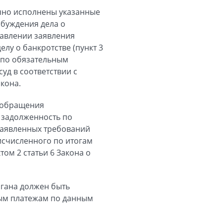
чно исполнены указанные
збуждения дела о
тавлении заявления
лу о банкротстве (пункт 3
й по обязательным
д в соответствии с
акона.
я обращения
 задолженность по
заявленных требований
исчисленного по итогам
ом 2 статьи 6 Закона о
ргана должен быть
ным платежам по данным