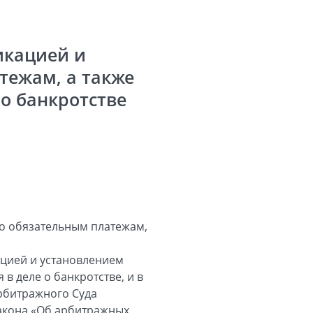
икацией и
тежам, а также
о банкротстве
по обязательным платежам,
ацией и установлением
 деле о банкротстве, и в
рбитражного Суда
закона «Об арбитражных