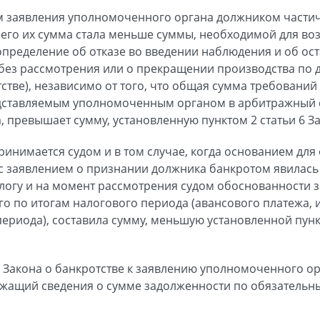
ом заявления уполномоченного органа должником части
 чего их сумма стала меньше суммы, необходимой для во
 определение об отказе во введении наблюдения и об ос
ез рассмотрения или о прекращении производства по де
тстве), независимо от того, что общая сумма требовани
дставляемым уполномоченным органом в арбитражный су
а, превышает сумму, установленную пунктом 2 статьи 6 З
ринимается судом и в том случае, когда основанием дл
с заявлением о признании должника банкротом явилась
логу и на момент рассмотрения судом обоснованности 
го по итогам налогового периода (авансового платежа, 
ериода), составила сумму, меньшую установленной пункт
 41 Закона о банкротстве к заявлению уполномоченного о
ржащий сведения о сумме задолженности по обязатель