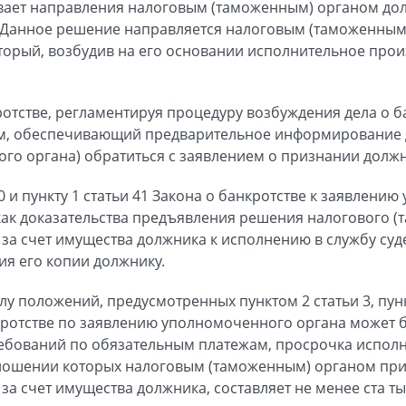
вает направления налоговым (таможенным) органом до
. Данное решение направляется налоговым (таможенным
торый, возбудив на его основании исполнительное произ
ротстве, регламентируя процедуру возбуждения дела о б
м, обеспечивающий предварительное информирование 
го органа) обратиться с заявлением о признании долж
40 и пункту 1 статьи 41 Закона о банкротстве к заявлен
к доказательства предъявления решения налогового (т
за счет имущества должника к исполнению в службу суде
ия его копии должнику.
лу положений, предусмотренных пунктом 2 статьи 3, пунк
нкротстве по заявлению уполномоченного органа может 
ребований по обязательным платежам, просрочка исполн
отношении которых налоговым (таможенным) органом пр
а счет имущества должника, составляет не менее ста ты