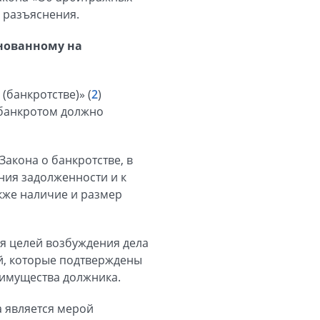
 разъяснения.
снованному на
(банкротстве)» (
2
)
 банкротом должно
Закона о банкротстве, в
ния задолженности и к
кже наличие и размер
для целей возбуждения дела
ей, которые подтверждены
 имущества должника.
 является мерой