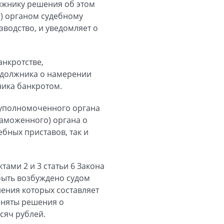
лжнику решения об этом
) органом судебному
водство, и уведомляет о
анкротстве,
должника о намерении
ника банкротом.
ию уполномоченного органа
аможенного) органа о
бных приставов, так и
тами 2 и 3 статьи 6 Закона
быть возбуждено судом
ения которых составляет
иняты решения о
сяч рублей.