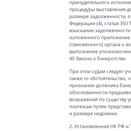
принудительного исполне
процедуры выставления до
размере задолженности, о
Федерации (
4
), статья 35
взыскании задолженности з
изложенного приложение 
(таможенного) органа о в
выполнение уполномоченны
40 Закона о банкротстве.
При этом судам следует у
также то обстоятельство,
признании должника банк
обоснованности предъявл
возражений по существу 
платежам путем представл
и размере недоимки.
2. Установленная НК РФ и