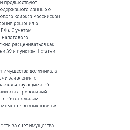
ой предшествуют
 содержащего данные о
гового кодекса Российской
есения решения о
 РФ). С учетом
 налогового
лжно расцениваться как
 39 и пунктом 1 статьи
ет имущества должника, а
ачи заявления о
видетельствующими об
нии этих требований
по обязательным
, моменте возникновения
ости за счет имущества