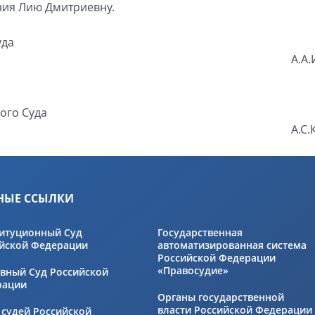
ния Лию Дмитриевну.
уда
А.А
ого Суда
А.С.
НЫЕ ССЫЛКИ
итуционный Суд
Государственная
йской Федерации
автоматизированная система
Российской Федерации
«Правосудие»
вный Суд Российской
рации
Органы государственной
власти Российской Федерации
 судей Российской