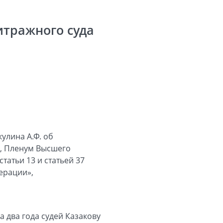
итражного суда
улина А.Ф. об
а, Пленум Высшего
татьи 13 и статьей 37
ерации»,
 два года судей Казакову