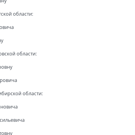
вну
ской области:
ровича
ну
вской области:
ровну
ировича
ибирской области:
ановича
асильевича
товну