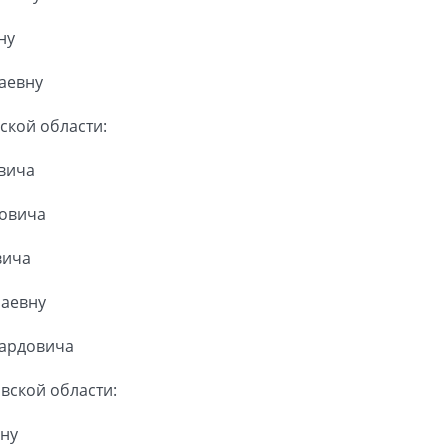
ну
аевну
ской области:
вича
овича
вича
лаевну
уардовича
вской области:
вну