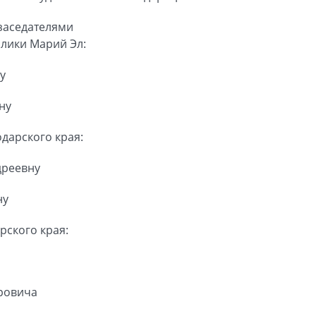
заседателями
лики Марий Эл:
у
ну
дарского края:
дреевну
ну
рского края:
ровича