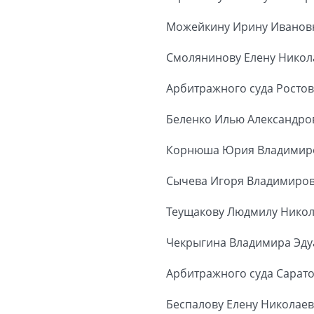
Можейкину Ирину Иванов
Смолянинову Елену Никол
Арбитражного суда Ростов
Беленко Илью Александро
Корнюша Юрия Владимир
Сычева Игоря Владимиро
Теущакову Людмилу Нико
Чекрыгина Владимира Эд
Арбитражного суда Сарато
Беспалову Елену Николае