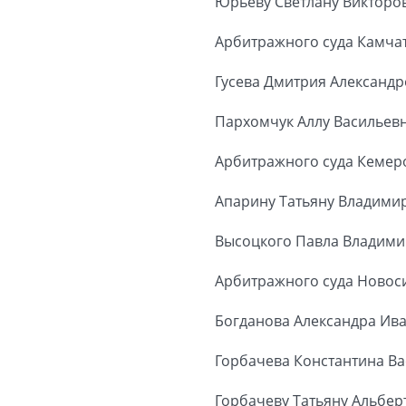
Юрьеву Светлану Викторо
Арбитражного суда Камчат
Гусева Дмитрия Александ
Пархомчук Аллу Васильев
Арбитражного суда Кемеро
Апарину Татьяну Владими
Высоцкого Павла Владим
Арбитражного суда Новос
Богданова Александра Ив
Горбачева Константина В
Горбачеву Татьяну Альбер