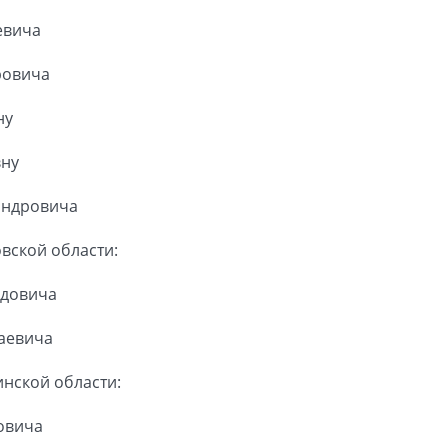
евича
ровича
ну
вну
андровича
вской области:
идовича
аевича
нской области:
овича