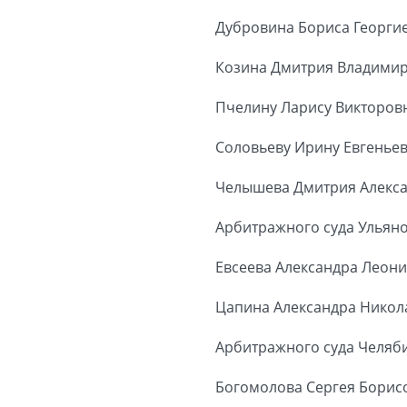
Дубровина Бориса Георги
Козина Дмитрия Владими
Пчелину Ларису Викторов
Соловьеву Ирину Евгенье
Челышева Дмитрия Алекс
Арбитражного суда Ульяно
Евсеева Александра Леон
Цапина Александра Никол
Арбитражного суда Челяби
Богомолова Сергея Борис