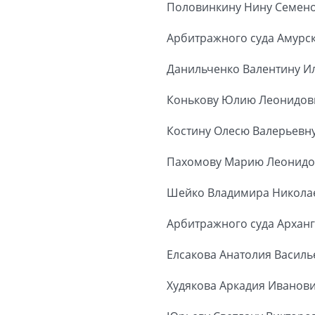
Половинкину Нину Семен
Арбитражного суда Амурск
Данильченко Валентину И
Конькову Юлию Леонидов
Костину Олесю Валерьевн
Пахомову Марию Леонидо
Шейко Владимира Никола
Арбитражного суда Арханг
Елсакова Анатолия Васил
Худякова Аркадия Иванов