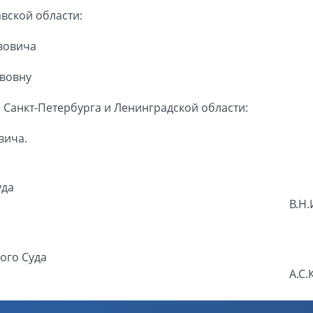
вской области:
вовича
авовну
 Санкт-Петербурга и Ленинградской области:
вича.
уда
В.Н
ого Суда
А.С.