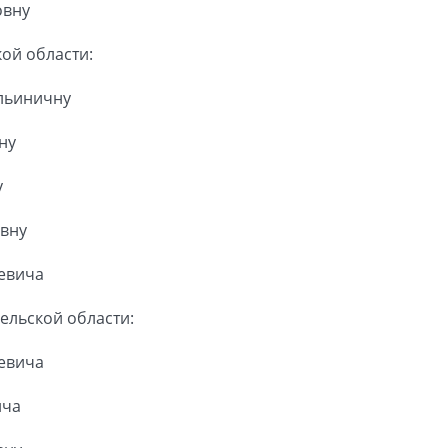
овну
ой области:
льиничну
ну
у
вну
евича
ельской области:
ьевича
ича