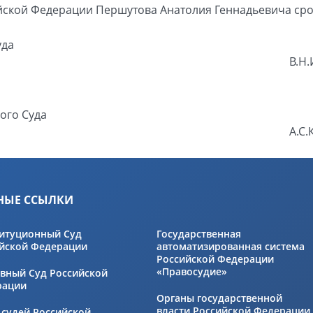
ской Федерации Першутова Анатолия Геннадьевича срок
уда
В.Н
ого Суда
А.С.
НЫЕ ССЫЛКИ
итуционный Суд
Государственная
йской Федерации
автоматизированная система
Российской Федерации
«Правосудие»
вный Суд Российской
рации
Органы государственной
власти Российской Федерации
 судей Российской