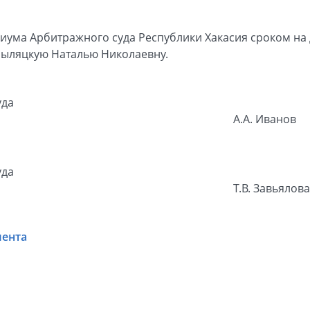
иума Арбитражного суда Республики Хакасия сроком на д
быляцкую Наталью Николаевну.
уда
А.А. Иванов
уда
Т.В. Завьялова
мента