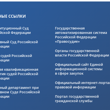
НЫЕ ССЫЛКИ
итуционный Суд
Государственная
йской Федерации
автоматизированная система
Российской Федерации
«Правосудие»
вный Суд Российской
рации
Органы государственной
власти Российской Федерации
 судей Российской
рации
Официальный сайт Единой
информационной системы
ая квалификационная
в сфере закупок
гия судей Российской
рации
Официальный интернет-порта
правовой информации
ный департамент при
вном Суде Российской
рации
Портал государственной
гражданской службы