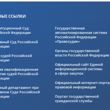
НЫЕ ССЫЛКИ
итуционный Суд
Государственная
йской Федерации
автоматизированная система
Российской Федерации
«Правосудие»
вный Суд Российской
рации
Органы государственной
власти Российской Федерации
 судей Российской
рации
Официальный сайт Единой
информационной системы
ая квалификационная
в сфере закупок
гия судей Российской
рации
Официальный интернет-порта
правовой информации
ный департамент при
вном Суде Российской
рации
Портал государственной
гражданской службы