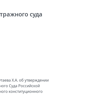
тражного суда
таева Х.А. об утверждении
ного Суда Российской
ьного конституционного