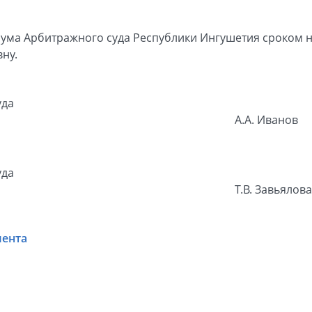
ума Арбитражного суда Республики Ингушетия сроком н
ну.
уда
А.А. Иванов
уда
Т.В. Завьялова
мента