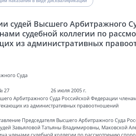
им наказания в виде дисквалификации
ии судей Высшего Арбитражного Су
нами судебной коллегии по рассмо
щих из административных правоо
жного Суда
№ 27
26 июля 2005 г.
сшего Арбитражного Суда Российской Федерации членам
текающих из административных правоотношений
тавление Председателя Высшего Арбитражного Суда Рос
судей Завьяловой Татьяны Владимировны, Маковской Ал
ича членами судебной коллегии по рассмотрению споро