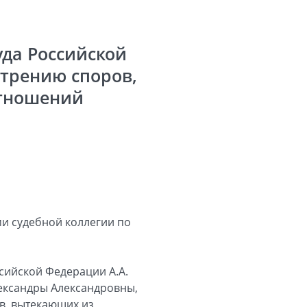
да Российской
трению споров,
тношений
и судебной коллегии по
сийской Федерации А.А.
ександры Александровны,
в, вытекающих из