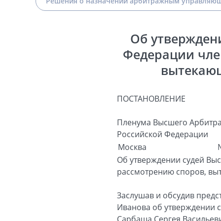
Решения о назначении арбитражным управляющ
Об утвержден
Федерации чле
вытекаю
ПОСТАНОВЛЕНИЕ
Пленума Высшего Арбитра
Российской Федерации
Москва
Об утверждении судей Вы
рассмотрению споров, вы
Заслушав и обсудив предс
Иванова об утверждении 
Сарбаша Сергея Васильев