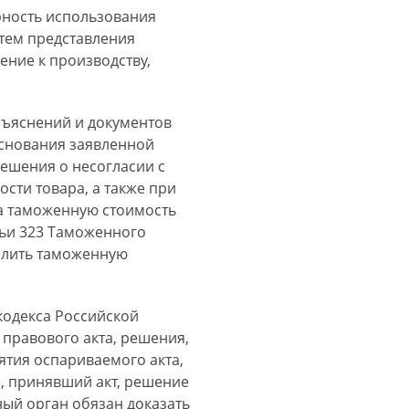
рность использования
утем представления
ение к производству,
бъяснений и документов
основания заявленной
ешения о несогласии с
ти товара, а также при
а таможенную стоимость
тьи 323 Таможенного
делить таможенную
 кодекса Российской
правового акта, решения,
ятия оспариваемого акта,
н, принявший акт, решение
ный орган обязан доказать