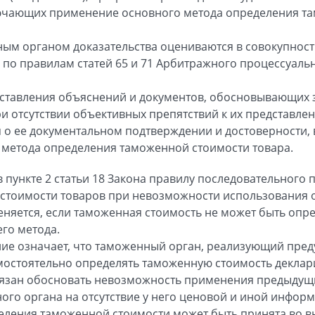
ючающих применение основного метода определения т
м органом доказательства оцениваются в совокупности
по правилам статей 65 и 71 Арбитражного процессуаль
доставления объяснений и документов, обосновывающих
и отсутствии объективных препятствий к их представле
 о ее документальном подтверждении и достоверности,
 метода определения таможенной стоимости товара.
в пункте 2 статьи 18 Закона правилу последовательного
стоимости товаров при невозможности использования 
няется, если таможенная стоимость не может быть опр
го метода.
ие означает, что таможенный орган, реализующий пред
амостоятельно определять таможенную стоимость деклар
бязан обосновать невозможность применения предыдущ
ого органа на отсутствие у него ценовой и иной инфор
деления таможенной стоимости может быть принята во 