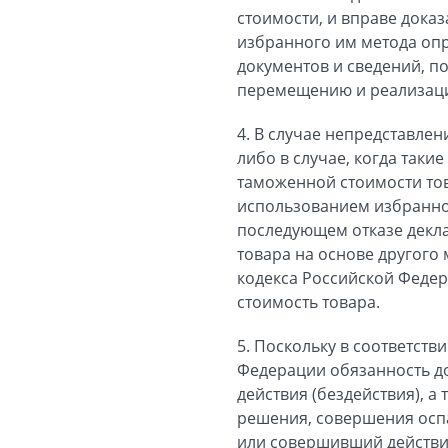
стоимости, и вправе дока
избранного им метода опр
документов и сведений, п
перемещению и реализаци
4. В случае непредставл
либо в случае, когда так
таможенной стоимости тов
использованием избранног
последующем отказе декл
товара на основе другого
кодекса Российской Федер
стоимость товара.
5. Поскольку в соответств
Федерации обязанность д
действия (бездействия), а
решения, совершения оспа
или совершивший действия