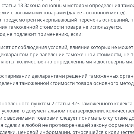
 2 статьи 18 Закона основным методом определения там
елки с ввозимыми товарами (далее - основной метод).
она предусмотрен исчерпывающий перечень оснований, 
ия таможенной стоимости товара не используется.
тод не подлежит применению, если:
висят от соблюдения условий, влияние которых не может 
декларантом при заявлении таможенной стоимости, не 
вляются количественно определенными и достоверными.
 оспаривании декларантами решений таможенных органо
деления таможенной стоимости товара основного метод
ановленного пунктом 2 статьи 323 Таможенного кодекса
на условия о документальном подтверждении, количеств
и с ввозимыми товарами следует понимать отсутствие д
 сделки в любой не противоречащей закону форме или о
делки, ценовой информации, относящейся к количест