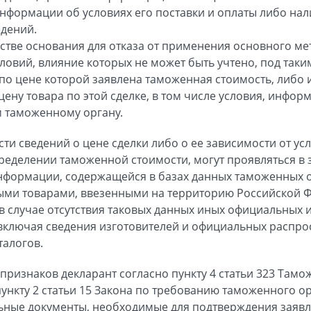
информации об условиях его поставки и оплаты либо нал
едений.
стве основания для отказа от применения основного м
ловий, влияние которых не может быть учтено, под таки
 по цене которой заявлена таможенная стоимость, либо 
ену товара по этой сделке, в том числе условия, инфор
м таможенному органу.
ти сведений о цене сделки либо о ее зависимости от ус
ределении таможенной стоимости, могут проявляться в
нформации, содержащейся в базах данных таможенных о
ми товарами, ввезенными на территорию Российской 
 в случае отсутствия таковых данных иных официальны
ключая сведения изготовителей и официальных распрос
талогов.
признаков декларант согласно пункту 4 статьи 323 Тамо
ункту 2 статьи 15 Закона по требованию таможенного о
ьные документы, необходимые для подтверждения заяв