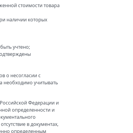
оженной стоимости товара
при наличии которых
быть учтено;
подтверждены
в о несогласии с
а необходимо учитывать
 Российской Федерации и
енной определенности и
окументального
тсутствие в документах,
венно определенным