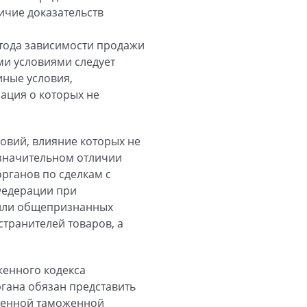
ичие доказательств
етода зависимости продажи
ми условиями следует
иные условия,
мация о которых не
ловий, влияние которых не
 значительном отличии
рганов по сделкам с
Федерации при
х или общепризнанных
транителей товаров, а
женного кодекса
ргана обязан представить
ленной таможенной