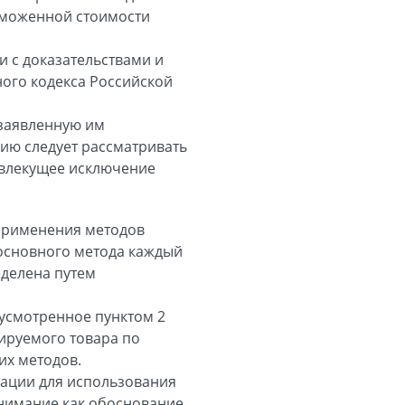
аможенной стоимости
 с доказательствами и
ного кодекса Российской
 заявленную им
нию следует рассматривать
 влекущее исключение
 применения методов
основного метода каждый
еделена путем
усмотренное пунктом 2
ируемого товара по
их методов.
мации для использования
внимание как обоснование