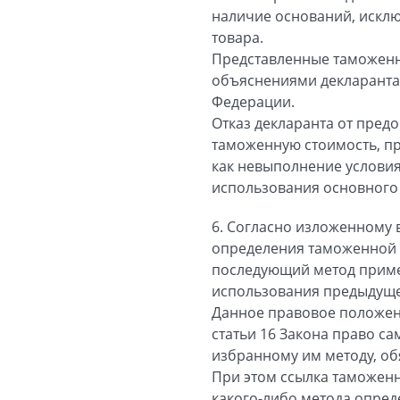
наличие оснований, искл
товара.
Представленные таможенны
объяснениями декларанта 
Федерации.
Отказ декларанта от пре
таможенную стоимость, пр
как невыполнение условия
использования основного
6. Согласно изложенному 
определения таможенной 
последующий метод приме
использования предыдуще
Данное правовое положен
статьи 16 Закона право с
избранному им методу, о
При этом ссылка таможенн
какого-либо метода опре