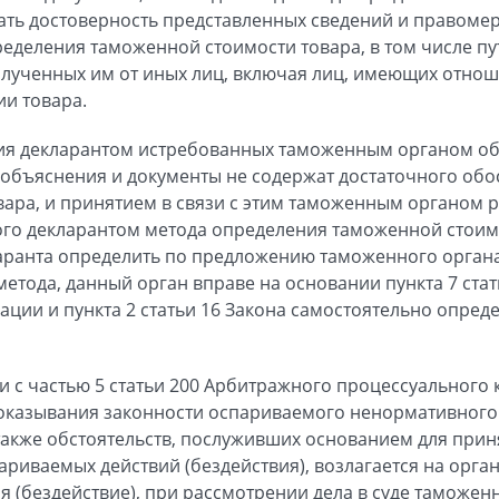
зать достоверность представленных сведений и правоме
еделения таможенной стоимости товара, в том числе п
олученных им от иных лиц, включая лиц, имеющих отнош
и товара.
ения декларантом истребованных таможенным органом о
ие объяснения и документы не содержат достаточного об
ара, и принятием в связи с этим таможенным органом р
о декларантом метода определения таможенной стоимос
аранта определить по предложению таможенного орган
 метода, данный орган вправе на основании пункта 7 ста
ации и пункта 2 статьи 16 Закона самостоятельно опре
ии с частью 5 статьи 200 Арбитражного процессуального
оказывания законности оспариваемого ненормативного 
 также обстоятельств, послуживших основанием для прин
риваемых действий (бездействия), возлагается на орга
 (бездействие), при рассмотрении дела в суде таможен