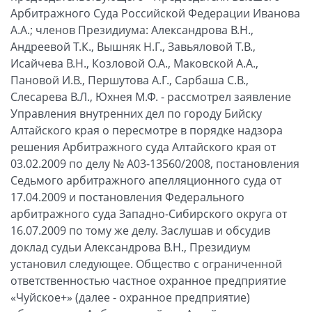
Арбитражного Суда Российской Федерации Иванова
А.А.; членов Президиума: Александрова В.Н.,
Андреевой Т.К., Вышняк Н.Г., Завьяловой Т.В.,
Исайчева В.Н., Козловой О.А., Маковской А.А.,
Пановой И.В., Першутова А.Г., Сарбаша С.В.,
Слесарева В.Л., Юхнея М.Ф. - рассмотрел заявление
Управления внутренних дел по городу Бийску
Алтайского края о пересмотре в порядке надзора
решения Арбитражного суда Алтайского края от
03.02.2009 по делу № А03-13560/2008, постановления
Седьмого арбитражного апелляционного суда от
17.04.2009 и постановления Федерального
арбитражного суда Западно-Сибирского округа от
16.07.2009 по тому же делу. Заслушав и обсудив
доклад судьи Александрова В.Н., Президиум
установил следующее. Общество с ограниченной
ответственностью частное охранное предприятие
«Чуйское+» (далее - охранное предприятие)