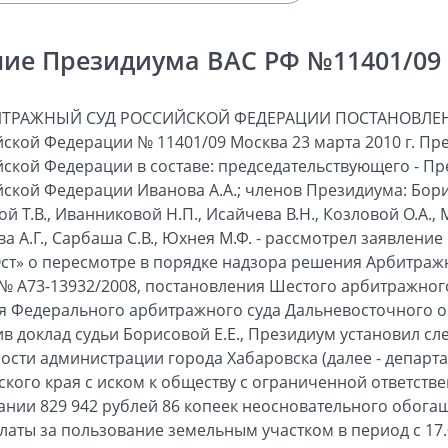
ие Президиума ВАС РФ №11401/09 о
тзыве на заявление департамент просит оставить оспариваемые судебные акты без изменения как соответствующие действующему законодательству. Проверив обоснованность доводов, изложенных в заявлении и отзыве на него, Президиум считает, что заявление подлежит удовлетворению по следующим основаниям. Как установлено судами, общество по договорам купли-продажи от 12.10.2006 и от 08.10.2007 приобрело у рыболовецкой артели (колхоза) им. 50 лет Октября (далее - артель) семь объектов недвижимости, расположенных по адресу: Хабаровск, ул. Кавказская, 35. Переход права собственности на недвижимое имущество, являющееся предметом договора купли-продажи от 12.10.2006, зарегистрирован в Едином государственном реестре прав на недвижимое имущество и сделок с ним (далее - реестр) 24.10.2006, в отношении объектов, проданных обществу по договору купли-продажи от 08.10.2007, - 26.03.2008. Земельный участок площадью 8 015,91 кв. метра (далее - земельный участок), на котором находятся названные объекты, принадлежал продавцу (артели) на праве постоянного (бессрочного) пользования, о чем в реестре имелась соответствующая запись. В связи с отчуждением артелью объектов недвижимости постановлением мэра города Хабаровска от 16.06.2008 № 1622 прекращено право постоянного (бессрочного) пользования артели указанным земельным участком, 23.07.2008 в реестр внесена соответствующая запись. Впоследствии общество на основании постановления мэра города Хабаровска от 08.10.2008 № 3025 приобрело по договору купли-продажи от 16.10.2008 № 934 тот же земельный участок. Государственная регистрация права собственности общества на него произведена 10.11.2008. Полагая, что со дня принятия постановления от 16.06.2008 № 1622 о прекращении права постоянного бессрочного пользования артели земельным участком и до государственной регистрации права собственности общества на этот же участок у последнего возникла обязанность вносить плату за пользование земельным участком по правилам главы 60 Гражданского кодекса Российской Федерации (далее - Гражданский кодекс), департамент обратился в суд с указанным требованием. Расчет суммы неосновательного обогащения, возникшего у ответчика, департаментом произведен исходя из утвержденных на территории города Хабаровска ставок арендных платежей за пользование муниципальными землями за период с 17.06.2008 по 11.03.2009. Суд первой инстанции удовлетворил заявленное требование в полном объеме. Суд апелляционной инстанции, уменьшив размер удовлетворенного требования за счет периода взыскания, свой вывод обосновал обязанностью общества вносить плату за пользование земельным участком начиная с даты государственной регистрации прекращения права постоянного (бессрочного) пользования артели этим земельным участком, то есть с 23.07.2008. При этом суд апелляционной инстанции согласился с выводом суда первой инстанции о применении статьи 1105 Гражданского кодекса при взыскании платы за пользование земельным участком, рассчитанной по действующим ставкам арендных платежей. Позиция суда апелляционной инстанции была поддержана судом кассационной инстанции. Однако суды при рассмотрении дела не учли следующего. В соответствии с пунктом 1 статьи 552 Гражданского кодекса, пунктом 1 статьи 35 Земельного кодекса Российской Федерации (далее - Земельный кодекс) к покупателю здания, сооружения или другой недвижимости одновременно с передачей права собственности на такую недвижимость переходят также и права на земельный участок, занятый этой недвижимостью и необходимый для ее использования, на тех же условиях и в том же объеме, которые были у прежнего их собственника. Из пункта 13 постановления Пленума Высшего Арбитражного Суда Российской Федерации от 24.03.2005 № 11 «О некоторых вопросах, связанных с применением земельного законодательства» (далее - постановление от 24.03.2005 № 11) следует, что если недвижимость находится на земельном участке, принадлежащем продавцу на праве постоянного (бессрочного) пользования, а покупателю согласно статье 20 Земельного кодекса земельный участок на таком праве предоставляться не может, последний как лицо, к которому перешло право постоянного (бессрочного) пользования земельным участком в связи с приобретением здания, строения, сооружения, может оформить свое право на земельный участок путем заключения договора аренды или приобрести его в собственность в порядке, предусмотренном пунктом 2 статьи 3 Федерального закона от 25.10.2001 № 137-ФЗ «О введении в действие Земельного кодекса Российской Федерации» (далее - Закон от 25.10.2001 № 137-ФЗ). Из изложенного следует, что к обществу как приобретателю объектов недвижимости в силу закона с момента государственной регистрации права собственности на них уже перешло право постоянного (бессрочного) пользования земельным участком на тех же условиях и в том же объеме, что было у прежнего их собственника - артели. В связи с этим постановление мэра города Хабаровска от 16.06.2008 № 1622 о прекращении права постоянного (бессрочного) пользования артели указанным земельным участком не соответствует названным положениям закона. Приобретение объектов недвижимости лицами, которым согласно статье 20 Земельного кодекса земельный участок на праве постоянного (бессрочного) пользования