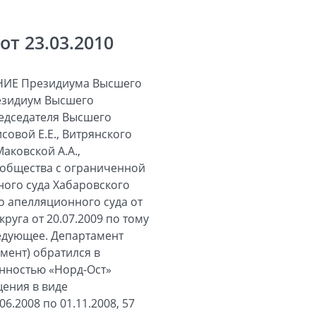
т 23.03.2010
 предоставляться не может, накладывает на этих лиц обязанность до установленной Законом от 25.10.2001 № 137-ФЗ даты - 1 января 2012 года - в соответствии с правилами статьи 36 Земельного кодекса приобрести соответствующий земельный участок в собственность или аренду по своему выбору (в редакции Федерального закона от 27.12.2009 № 342-ФЗ). Государственная регистрация права собственности общества на земельный участок на основании заключенного с департаментом 16.10.2008 договора купли-продажи произведена 10.11.2008. Между тем из материалов дела следует, что артель платежным поручением от 25.09.2008 № 1222 уплатила земельный налог за 3-й и 4-й кварталы 2008 года. При указанных обстоятельствах суды должны были руководствоваться следующим. Согласно пункту 1 статьи 65 Земельного кодекса использование земли в Российской Федерации является платным. Формами платы за использование земли являются земельный налог (до введения в действие налога на недвижимость) и арендная плата. В силу пункта 1 статьи 388 Налогового кодекса Российской Федерации плательщиками земельного налога признаются организации и физические лица, обладающие земельными участками на праве собственности, праве постоянного (бессрочного) пользования или праве пожизненного наследуемого владения. В соответствии с пунктом 1 статьи 131 Гражданского кодекса указанные права на земельный участок подлежат государственной регистрации, которая в силу пункта 1 статьи 2 Федерального закона от 27.07.1997 № 122-ФЗ «О государственной регистрации прав на недвижимое имущество и сделок с ним» является единственным доказательством существования зарегистрированного права. В соответствии с пунктом 1 постановления Пленума Высшего Арбитражного Суда Российской Федерации от 23.07.2009 № 54 «О некоторых вопросах, возникших у арбитражных судов при рассмотрении дел, связанных с взиманием земельного налога» плательщиком земельного налога является лицо, которое в Едином государственном реестре прав на недвижимое имущество и сделок с ним указано как обладающее правом собственности, правом постоянного (бессрочного) пользования либо правом пожизненного наследуемого владения на соответствующий земельный участок. Обязанность уплачивать земельный налог возникает у такого лица с момента регистрации за ним одного из названных прав на земельный участок, то есть внесения записи в