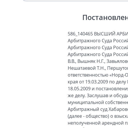
Постановлен
586_140465 ВЫСШИЙ АРБИТРАЖНЫЙ СУД РОССИЙСКОЙ ФЕДЕРАЦИИ ПОСТАНОВЛЕНИЕ Президиума Высшего Арбитражного Суда Российской Федерации № 11401/09 Москва 23 марта 2010 г. Президиум Высшего Арбитражного Суда Российской Федерации в составе: председательствующего - Председателя Высшего Арбитражного Суда Российской Федерации Иванова А.А.; членов Президиума: Борисовой Е.Е., Витрянского В.В., Вышняк Н.Г., Завьяловой Т.В., Иванниковой Н.П., Исайчева В.Н., Козловой О.А., Маковской А.А., Нешатаевой Т.Н., Першутова А.Г., Сарбаша С.В., Юхнея М.Ф. - рассмотрел заявление общества с ограниченной ответственностью «Норд-Ост» о пересмотре в порядке надзора решения Арбитражного суда Хабаровского края от 19.03.2009 по делу № А73-13932/2008, постановления Шестого арбитражного апелляционного суда от 18.05.2009 и постановления Федерального арбитражного суда Дальневосточного округа от 20.07.2009 по тому же делу. Заслушав и обсудив доклад судьи Борисовой Е.Е., Президиум установил следующее. Департамент муниципальной собственности администрации города Хабаровска (далее - департамент) обратился в Арбитражный суд Хабаровского края с иском к обществу с ограниченной ответственностью «Норд-Ост» (далее - общество) о взыскании 829 942 рублей 86 копеек неосновательного обогащения в виде неполученной арендной платы за пользование земельным участком в период с 17.06.2008 по 01.11.2008, 57 043 рублей 58 копеек процентов за пользование чужими денежными средствами за период с 01.08.2008 по 11.03.2009. Решением Арбитражного суда Хабаровского края от 19.03.2009 исковое требование удовлетворено в полном объеме. Постановлением Шестого арбитражного апелляционного суда от 18.05.2009 решение суда первой инстанции изменено, с общества взыскано 558 290 рублей 03 копейки неосновательного обогащения и 38 372 рубля 35 копеек процентов в связи с уменьшением периода взыскания. Федеральный арбитражный суд Дальневосточного округа постановлением от 20.07.2009 постановление суда апелляционной инстанции оставил без изменения. В заявлении, поданном в Высший Арбитражный Суд Российской Федерации, о пересмотре в порядке надзора решения суда первой и постановлений судов апелляционной и кассационной инстанций общество просит их отменить, ссылаясь на нарушение единообразия в толковании и применении арбитражными судами норм материального права. Заявитель считает, что у него не имеется неосновательного обогащения в виде сбереженных платежей за пользование земельным участком. В о