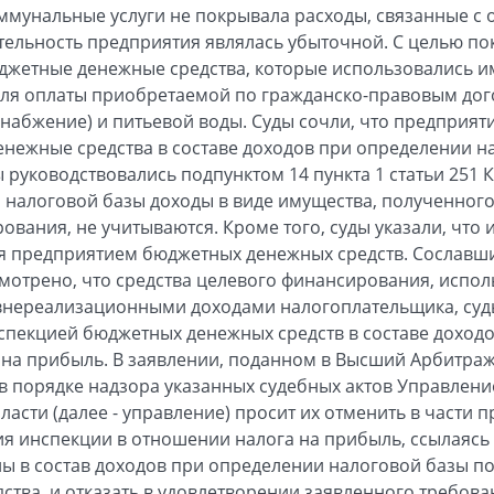
унальные услуги не покрывала расходы, связанные с ок
тельность предприятия являлась убыточной. С целью по
джетные денежные средства, которые использовались и
 для оплаты приобретаемой по гражданско-правовым до
снабжение) и питьевой воды. Суды сочли, что предприя
нежные средства в составе доходов при определении н
 руководствовались подпунктом 14 пункта 1 статьи 251 К
 налоговой базы доходы в виде имущества, полученног
вания, не учитываются. Кроме того, суды указали, что 
 предприятием бюджетных денежных средств. Сославшись
смотрено, что средства целевого финансирования, испо
внереализационными доходами налогоплательщика, суд
спекцией бюджетных денежных средств в составе доход
 на прибыль. В заявлении, поданном в Высший Арбитра
в порядке надзора указанных судебных актов Управлен
асти (далее - управление) просит их отменить в части 
 инспекции в отношении налога на прибыль, ссылаясь 
 в состав доходов при определении налоговой базы по
тва, и отказать в удовлетворении заявленного требован