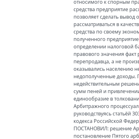
относимого к спорным пра
средства предприятие рас
позволяет сделать вывод 
рассматриваться в качест
средства по своему эконо
полученного предприятием 
определении налоговой ба
правового значения факт
перепродавца, а не произ
оказывались населению н
недополученные доходы. П
недействительным решени
сумм пеней и привлечении
единообразие в толковани
Арбитражного процессуал
руководствуясь статьёй 30
кодекса Российской Феде
ПОСТАНОВИЛ: решение Арби
постановление Пятого арб