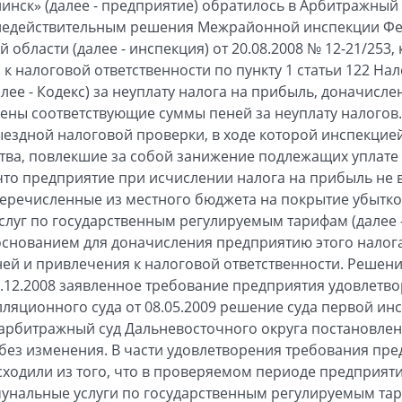
инск» (далее - предприятие) обратилось в Арбитражный 
недействительным решения Межрайонной инспекции Ф
 области (далее - инспекция) от 20.08.2008 № 12-21/253
к налоговой ответственности по пункту 1 статьи 122 Нал
ее - Кодекс) за неуплату налога на прибыль, доначисле
лены соответствующие суммы пеней за неуплату налогов
ыездной налоговой проверки, в ходе которой инспекци
тва, повлекшие за собой занижение подлежащих уплате 
что предприятие при исчислении налога на прибыль не 
перечисленные из местного бюджета на покрытие убытко
луг по государственным регулируемым тарифам (далее
 основанием для доначисления предприятию этого налог
ей и привлечения к налоговой ответственности. Решен
0.12.2008 заявленное требование предприятия удовлетв
ляционного суда от 08.05.2009 решение суда первой ин
рбитражный суд Дальневосточного округа постановлени
без изменения. В части удовлетворения требования пр
сходили из того, что в проверяемом периоде предприят
нальные услуги по государственным регулируемым тар