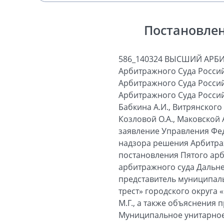
Постановлен
586_140324 ВЫСШИЙ АРБ
Арбитражного Суда Россий
Арбитражного Суда Россий
Арбитражного Суда Россий
Бабкина А.И., Витрянского 
Козловой О.А., Маковской А
заявление Управления Фед
надзора решения Арбитражн
постановления Пятого арб
арбитражного суда Дальнев
представитель муниципал
трест» городского округа
М.Г., а также объяснения 
Муниципальное унитарное