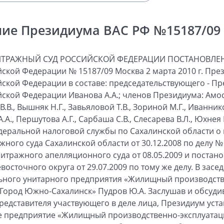
ие Президиума ВАС РФ №15187/09 о
ИТРАЖНЫЙ СУД РОССИЙСКОЙ ФЕДЕРАЦИИ ПОСТАНОВЛЕН
ской Федерации № 15187/09 Москва 2 марта 2010 г. Пр
ской Федерации в составе: председательствующего - П
ской Федерации Иванова А.А.; членов Президиума: Амосо
В.В., Вышняк Н.Г., Завьяловой Т.В., Зориной М.Г., Иванник
.А., Першутова А.Г., Сарбаша С.В., Слесарева В.Л., Юхнея
еральной налоговой службы по Сахалинской области о 
ого суда Сахалинской области от 30.12.2008 по делу № 
итражного апелляционного суда от 08.05.2009 и постан
осточного округа от 29.07.2009 по тому же делу. В засе
ьного унитарного предприятия «Жилищный производст
 «Город Южно-Сахалинск» Пудров Ю.А. Заслушав и обсуди
представителя участвующего в деле лица, Президиум уст
 предприятие «Жилищный производственно-эксплуатаци