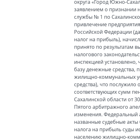
округа «Город Южно-Сахал
заявлением о признании 
службы № 1 по Сахалинской
привлечение предприятия 
Российской Федерации (дал
налог на прибыль), начис
принято по результатам в
налогового законодательс
инспекцией установлено, 
базу денежные средства, 
жилищно-коммунальных ус
средства), что послужило
соответствующих сумм пен
Сахалинской области от 3
Пятого арбитражного апел
изменения. Федеральный а
названные судебные акты 
налога на прибыль суды и
населению жилищно-комму