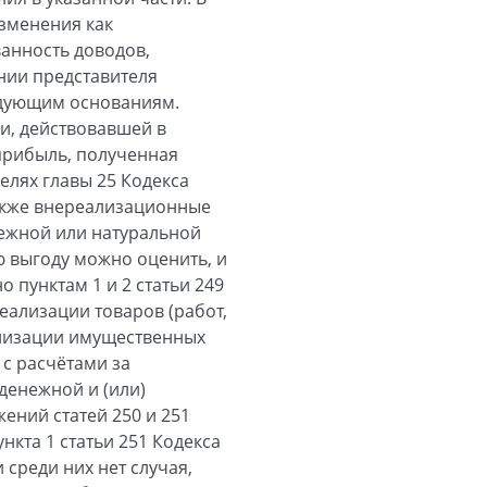
изменения как
анность доводов,
нии представителя
едующим основаниям.
ии, действовавшей в
прибыль, полученная
елях главы 25 Кодекса
также внереализационные
нежной или натуральной
ю выгоду можно оценить, и
о пунктам 1 и 2 статьи 249
еализации товаров (работ,
еализации имущественных
 с расчётами за
денежной и (или)
ений статей 250 и 251
нкта 1 статьи 251 Кодекса
среди них нет случая,