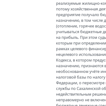
реализуемые жилищно-комм
потому хозяйственная дея
предприятие получало бю
назначению, в том числе
(отопление, горячее водо
учитываться бюджетные де
на прибыль. При этом суды
которым при определении
рамках целевого финансиро
нецелевого использования
Кодекса, в котором преду
назначению, признаются 
необоснованном учёте ин
налоговой базы по налогу
Федерации, о пересмотре 
службы по Сахалинской обл
недействительным решения
неправомерно не включены
бюджетные денежные средс