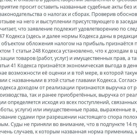
приятие просит оставить названные судебные акты без 
аконодательства о налогах и сборах. Проверив обоснов
отзыве на него и выступлении присутствующего в заседа
читает, что заявление подлежит удовлетворению по сл
247 Кодекса (здесь и далее нормы Кодекса даны в редакц
 объектом обложения налогом на прибыль признаётся 
ом 1 статьи 248 Кодекса установлено, что к доходам в ц
изации товаров (работ, услуг) и имущественных прав, а 
татьи 41 Кодекса признаётся экономическая выгода в де
ае возможности её оценки и в той мере, в которой таку
ии с названными в этой статье главами Кодекса. Согласн
Кодекса доходом от реализации признаются выручка от р
производства, так и ранее приобретённых, выручка от р
ии определяется исходя из всех поступлений, связанных
боты, услуги) или имущественные права, выраженные в 
ование судами при разрешении настоящего спора полож
м. Суды не приняли во внимание, что в подпункте 14 пу
чень случаев, к которым названная норма применима, и 