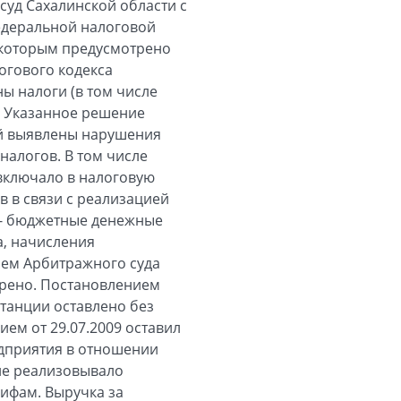
суд Сахалинской области с
едеральной налоговой
, которым предусмотрено
огового кодекса
ны налоги (в том числе
. Указанное решение
ей выявлены нарушения
налогов. В том числе
включало в налоговую
в в связи с реализацией
 - бюджетные денежные
а, начисления
ием Арбитражного суда
орено. Постановлением
станции оставлено без
ем от 29.07.2009 оставил
едприятия в отношении
ие реализовывало
ифам. Выручка за