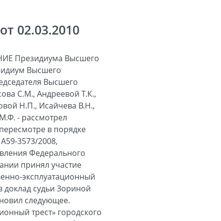
т 02.03.2010
ИЕ Президиума Высшего
езидиум Высшего
редседателя Высшего
ва С.М., Андреевой Т.К.,
овой Н.П., Исайчева В.Н.,
 М.Ф. - рассмотрел
пересмотре в порядке
А59-3573/2008,
овления Федерального
дании принял участие
венно-эксплуатационный
в доклад судьи Зориной
ановил следующее.
онный трест» городского