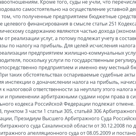
воотношениям. Кроме того, суды не учли, что перечис
ходовало самостоятельно на осуществление уставной д
о том, что полученные предприятием бюджетные средств
ве целевого финансирования в смысле статьи 251 Кодек
мическому содержанию являются частью дохода (эконом
от реализации услуг, а потому подлежат учету в состав
зы по налогу на прибыль. Для целей исчисления налога
 реализации предприятием жилищно-коммунальных услуг
водителя, поскольку услуги по государственным регули
епосредственно предприятием и именно ему местный б
ри таких обстоятельствах оспариваемые судебные акты
я инспекции о доначислении налога на прибыль, начис
 к налоговой ответственности за неуплату этого налог
и и применении арбитражными судами норм права в силу
ьного кодекса Российской Федерации подлежат отмене.
3, пунктом 3 части 1 статьи 305, статьёй 306 Арбитражно
рации, Президиум Высшего Арбитражного Суда Российс
тражного суда Сахалинской области от 30.12.2008 по д
итражного апелляционного суда от 08.05.2009 и постан