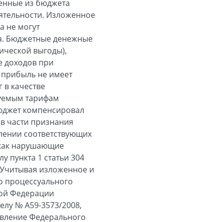
ленные из бюджета
еятельности. Изложенное
а не могут
са. Бюджетные денежные
ической выгоды),
е доходов при
 прибыль не имеет
 в качестве
руемым тарифам
юджет компенсировал
 в части признания
лении соответствующих
а как нарушающие
 пункта 1 статьи 304
 Учитывая изложенное и
го процессуального
кой Федерации
елу № А59-3573/2008,
овление Федерального