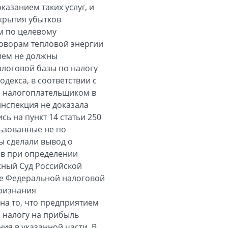
азанием таких услуг, и
крытия убытков
м по целевому
говорам тепловой энергии
тием не должны
алоговой базы по налогу
одекса, в соответствии с
о налогоплательщиком в
инспекция не доказала
 на пункт 14 статьи 250
льзованные не по
ы сделали вывод о
ов при определении
жный Суд Российской
ие Федеральной налоговой
признания
на то, что предприятием
 налогу на прибыль
ия в указанной части. В