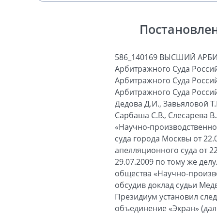
Постановлен
586_140169 ВЫСШИЙ АРБИТРАЖНЫЙ СУД РОССИЙСКОЙ ФЕДЕРАЦИИ ПОСТАНОВЛЕНИЕ Президиума Высшего Арбитражного Суда Российской Федерации № 14882/09 Москва 16 марта 2010 г. Президиум Высшего Арбитражного Суда Российской Федерации в составе: председательствующего - Председателя Высшего Арбитражного Суда Российской Федерации Иванова А.А.; членов Президиума: Андреевой Т.К., Вышняк Н.Г., Дедова Д.И., Завьяловой Т.В., Исайчева В.Н., Козловой О.А., Маковской А.А., Медведевой А.М., Першутова А.Г., Сарбаша С.В., Слесарева В.Л., Юхнея М.Ф. - рассмотрел заявление открытого акционерного общества «Научно-производственное объединение «Экран» о пересмотре в порядке надзора решения Арбитражного суда города Москвы от 22.01.2009 по делу № А40-553/2008-53-6, постановления Девятого арбитражного апелляционного суда от 22.04.2009 и постановления Федерального арбитражного суда Московского округа от 29.07.2009 по тому же делу. В заседании приняли участие представители заявителя - открытого акционерного общества «Научно-производственное объединение «Экран» (истца) - Минзар В.Ф. и Царева В.В. Заслушав и обсудив доклад судьи Медведевой А.М., а также объяснения представителя лица, участвующего в деле, Президиум установил следующее. Открытое акционерное общество «Научно-производственное объединение «Экран» (далее - общество «Экран», истец) обратилось в Арбитражный суд города Москвы с иском (с учетом уточнения) к обществу с ограниченной ответственностью «ПромИнтелГрупп» (далее - общество «ПромИнтелГрупп») и обществу с ограниченной ответственностью «Микс» (далее - общество «Микс») о признании недействительными договора об отступном № 1-12/2004, заключенного 01.12.2004 между обществом «Экран» и обществом «ПромИнтелГрупп» (далее - договор об отступном), о передаче последнему в счет погашения денежного долга недвижимого имущества; договора купли-продажи недвижимого имущества, заключенного 16.07.2007 между обществом «ПромИнтелГрупп» и обществом «Микс» (далее - договор купли-продажи); зарегистрированного права собственности общества «ПромИнтелГрупп» на недвижимое имущество; зарегистрированного права собственности общества «Микс» на недвижимое имущество. К участию в деле в качестве третьих лиц, не заявляющих самостоятельных требований относительно предмета спора, привлечены Управление Федеральной регистрационной службы по Москве (далее - регистрационная служба), государственное учреждение «Российский онкологический научный центр имени Н.Н. Блохина» (д