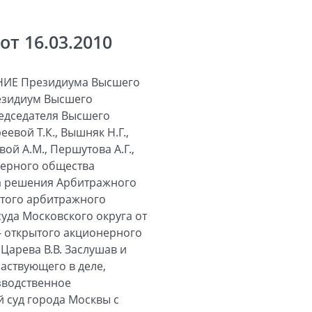
т 16.03.2010
олнения отступного (уплатой денег, передачей имущества и т.п.). Размер, сроки и порядок предоставления отступного устанавливаются сторонами. В соответствии с пунктом 2.4 договора о предоставлении отступного передача недвижимого имущества будет произведена по передаточному акту, который стороны обязуются подписать после государственной регистрации перехода права собственности на отчуждаемое недвижимое имущество, в течение 10 дней с момента получения свидетельства о государственной регистрации права собственности. Как установлено судами, переход права собственности на спорное имущество к обществу ПромИнтелГрупп» зарегистрирован 13.07.2007, иск о признании недействительным договора об отступном подан в Арбитражный суд города Москвы 10.01.2008, то есть в пределах срока, установленного статьей 181 Кодекса. Не пропущен срок исковой давности и по требованию о признании ничтожной сделки купли-продажи спорного имущества. Принимая решение об отказе в удовлетворения иска, суды также указали на то, что истец не доказал отсутствия у него перед обществом «ПромИнтелГрупп» денежного обязательства, во исполнение которого предоставлялось отступное, поскольку договор об уступке права требования в установленном порядке не оспорен. Пунктом 8 статьи 75 Арбитражного процессуального кодекса Российской Федерации определено, что письменные доказательства представляются в арбитражный суд в подлиннике или в форме надлежащим образом заверенной копии. В материалах дела отсутствует подлинник договора об уступке права требования. Представленная обществом «ПромИнтелГрупп» копия этого договора, заверенная нотариусом Топольцовой Н.В., надлежащим доказательством уступки научным центром имени Н.Н. Блохина обществу «ПромИнтелГрупп» права требования денежного долга с общества «Экран» признана быть не может, поскольку проведенными в рамках уголовного дела экспертизами установлено, что подпись, учиненная на копии договора от имени нотариуса Топольцовой Н.В., выполнена не ею, а оттиски гербовой печати и штампа нанесены не гербовой печатью и штампом, используемыми этим нотариусом (заключения экспертов от 24.03.2006 №12/2241 и от 23.05.2006 № 12/2316). При указанных обстоятельствах, а также учитывая, что научный центр имени Н.Н. Блохина отрицает факт заключения договора об уступке права требования, вывод судов о недоказанности отсутств