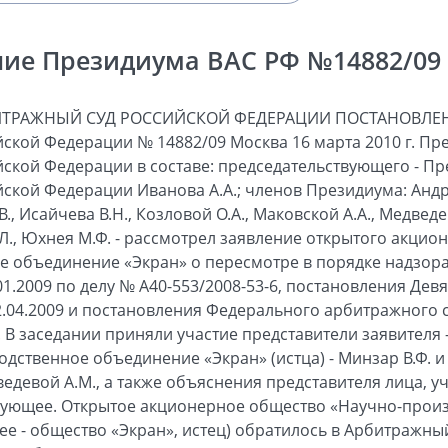
ие Президиума ВАС РФ №14882/09 о
алее - научный центр имени Н.Н. Блохина), общество с ограниченной ответственностью «Центрстрой». Решением Арбитражного суда города Москвы от 04.05.2008 иск удовлетворен. Постановлением Девятого арбитражного апелляционного суда от 03.07.2008 решение суда первой инстанции оставлено без изменения. Федеральный арбитражный суд Московского округа постановлением от 10.09.2008 указанные судебные акты отменил, дело направил на новое рассмотрение в Арбитражный суд города Москвы. Решением Арбитражного суда города Москвы от 22.01.2009 в удовлетворении иска отказано. Постановлением Девятого арбитражного апелляционного суда от 22.04.2009 решение суда первой инстанции оставлено без изменения. Федеральный арбитражный суд Московского округа постановлением от 29.07.2009 решение суда первой инстанции и постановление суда апелляционной инстанции оставил без изменения. В заявлении, поданном в Высший Арбитражный Суд Российской Федерации, о пересмотре в порядке надзора решения суда первой инстанции от 22.01.2009, постановления суда апелляционной инстанции от 22.04.2009 и постановления суда кассационной инстанции от 29.07.2009 общество «Экран» просит их отменить в связи с нарушением единообразия в толковании и применении арбитражными судами норм права. В отзыве на заявление общество «Микс» просит оставить оспариваемые судебные акты без изменения как соответствующие действующему законодательству. Проверив обоснованность доводов, изложенных в заявлении, отзыве на него и выступлении представителя лица, участвующего в деле, Президиум считает, что обжалуемые судебные акты подлежат отмене по следующим основаниям. Как установлено судами и следует из материалов дела, 13.07.2007 в Единый государственный реестр прав на недвижимое имущество и сделок с ним (далее - ЕГРП) решением регистрационной службы о государственной регистрации перехода права собственности на спорное имущество внесена запись № 77-77-11/094/2007-222 о регистрации права собственности общества «ПромИнтелГрупп» на нежилое здание площадью 3259,9 кв. метра, расположенное по адресу: г. Москва, ул. Касаткина, д. 3, стр. 2 (далее - спорное имущество, здание). В качестве основания для регистрации указаны договор об отступном и дополнительное соглашение к нему от 02.12.2004 (далее - соглашение от 02.12.2004), в соответствии с которыми общество «Экран» передает обществу «ПромИнтелГрупп» здание в счет погашения долга в размере 8 041 894 рублей 51 копейки, взысканного решениями Арбитражного суда города Москвы от 05.11.1998 по делу № А40-14221/98-63-197 и от 15.02.2000 по делу № А40-33294/99-1-384 в пользу научного центра имени Н.Н. Блохина и проданного последним обществу «ПромИнтелГрупп» за 7 750 000 рублей по договору об уступке права требования от 12.03.2004 (далее - договор об уступке права требования). Переход права собственности на данное здание к обществу «Микс» зарегистрирован 01.08.2007 на основании договора купли-продажи (запись в ЕГРП от 01.08.2007 № 77-77-11/094/2007, внесенная решением регистрационной службы о государственной регистрации перехода права собственности). Общество «Экран», ссылаясь на то, что оно является собственником здания, никаких сделок по его отчуждению не совершало, владеет зданием и несет бремя его содержания до настоящего времени, обратилось в арбитражный суд с настоящим иском. В обоснование требований о признании недействительными договора об отступном и договора купли-продажи общество «Экран» указало на то, что договор об отступном является фиктивным, так как основан на несуществующем договоре об уступке права требования; является крупной сделкой, совершенной в отсутствие решения совета директоров общества либо общего собрания акционеров; у лица, подписавшего договор, отсутствовали на это полномочия; сделка купли-продажи здания совершена лицом, не являющимся его собственником. Отказывая в удовлетворении требований общества «Экран» о признании недействительными договора об отступном и последующей сделки по отчуждению здания, суды исходили из того, что по заявленным требованиям истцом пропущен срок исковой давности; общество «ПромИнтелГрупп» является добросовестным приобретателем, поскольку спорное имущество выбыло из владения общества «Экран» по его воле на возмездной основе на основании договора об отступном, скрепленного подписью заместителя генерального директора общества «Экран» и печатью общества. Статьей 181 Гражданского кодекса Российской Федерации (далее - Кодекс) предусмотрено, что срок исковой давности по требованию о применении последствий недействительности ничтожной сделки составляет три года. Течение срока исковой давности по такому требованию начинается со дня, когда началось исполнение этой сделки. Делая вывод о пропуске срока исковой давности по требованиям о признании недействительным договора об отступном и последующей сделки по отчуждению здания, суды исходили из того, что течение данного срока началось в момент подписания указанного договора, поскольку именно тогда началось исполнение сделки обществом «ПромИнтелГрупп», отказавшимся от требования об уплате истцом денежного долга. Этот вывод судов является ошибочным. Согласно статье 409 Кодекса по соглашению сторон обязательство может быть прекращено предоставлением взамен исп