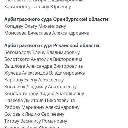
Харитонову Татьяну Юрьевну
Арбитражного суда Оренбургской области:
Копцеву Ольгу Михайловну
Моисеева Вячеслава Александровича
Арбитражного суда Рязанской области:
Богомолову Елену Владимировну
Болотского Анатолия Викторовича
Вышлова Александра Викторовича
Жулева Александра Владимировича
Карпову Елену Алексеевну
Ковалеву Людмилу Анатольевну
Константинову Лидию Анатольевну
Назеева Дмитрия Николаевича
Рябову Марианну Александровну
Соловых Лидию Сергеевну
Титову Василису Романовну
Харченко Аллу Юрьевну