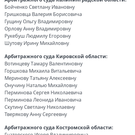
Бойченко Светлану Ивановну
Гришковца Валерия Борисовича
Гущину Ольгу Владимировну
Орлову Анну Владимировну
Рукебуш Людмилу Егоровну
Шутову Ирину Михайловну
Арбитражного суда Кировской области:
Вотинцеву Тамару Валентиновну
Горшкова Михаила Витальевича
Меринову Татьяну Алексеевну
Онучину Наталью Михайловну
Перминова Сергея Николаевича
Перминова Леонида Ивановича
Скутину Светлану Николаевну
Тверякову Анну Сергеевну
Арбитражного суда Костромской области:
Гнатовского Игоря Владимировича