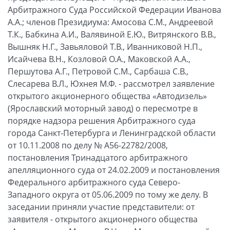
Арбитражного Суда Российской Федерации Иванова
А.А.; членов Президиума: Амосова С.М., Андреевой
Т.К., Бабкина А.И., Валявиной Е.Ю., Витрянского В.В.,
Вышняк Н.Г., Завьяловой Т.В., Иванниковой Н.П.,
Исайчева В.Н., Козловой О.А., Маковской А.А.,
Першутова А.Г., Петровой С.М., Сарбаша С.В.,
Слесарева В.Л., Юхнея М.Ф. - рассмотрел заявление
открытого акционерного общества «Автодизель»
(Ярославский моторный завод) о пересмотре в
порядке надзора решения Арбитражного суда
города Санкт-Петербурга и Ленинградской области
от 10.11.2008 по делу № А56-22782/2008,
постановления Тринадцатого арбитражного
апелляционного суда от 24.02.2009 и постановления
Федерального арбитражного суда Северо-
Западного округа от 05.06.2009 по тому же делу. В
заседании приняли участие представители: от
заявителя - открытого акционерного общества