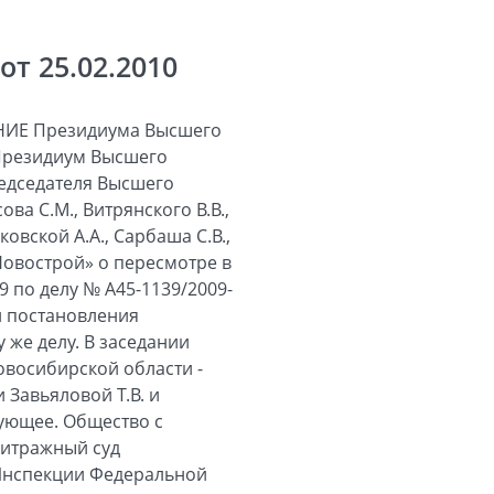
т 25.02.2010
 база подлежала определению в виде разницы между ценой реализации и ценой приобретения имущественных прав. Учитывая изложенное, а также принимая во внимание то обстоятельство, что обществом был исчислен налог в указанном порядке, Президиум считает, что доначисление налога, начисление пеней и взыскание штрафа следует признать незаконным, требование общества в этой части подлежит удовлетворению. Принимая решение о доначислении 995 040 рублей налога на прибыль, начислении 180 174 рублей 22 копеек пеней и взыскании 199 008 рублей налоговых санкций, инспекция исходила из отсутствия оснований для учета в составе внереализационных расходов сумм, уплаченных обществом контрагентам при расторжении договоров об уступке прав. Как установлено судами и следует из материалов дела, общество 30.08.2005 заключило с Власовым О.И. договор об уступке прав, в силу которого приняло на себя обязательство передать ему права инвестора в отношении нежилых помещений площадью 230 кв. метров, подлежащих передаче обществу по договору от 30.08.2005 № 10-КП об инвестиционной деятельности, после исполнения Власовым О.И. обязательства по оплате указанного права в сумме 13 800 000 рублей. Аналогичный договор о передаче прав инвестора после получения оплаты за уступаемое право в сумме 1 350 000 рублей был заключен обществом 14.06.2006 с Турчинским В.И. в отношении нежилых помещений площадью 30 кв. метров, подлежащих передаче обществу по договору об инвестиционной деятельности от 15.12.2005 № 15-КП. Факт исполнения Власовым О.И. и Турчинским В.И. обязательств по оплате приобретаемых прав по упомянутым договорам инспекцией не оспаривался. В дальнейшем общество расторгло договоры об уступке прав, заключив с контрагентами соглашения о расторжении от 01.11.2006 и от 11.05.2007. По условиям соглашения от 01.11.2006 общество обязалось выплатить Власову О.И. стоимость права, подлежавшего передаче обществом на основании расторгнутого договора, в размере 13 800 000 рублей и компенсацию в сумме 3 646 000 рублей. Аналогичные обязательства общество приняло и по соглашению от 11.05.2007, обязавшись выплатить Турчинскому В.И. 1 800 000 рублей. Инспекция квалифицировала выплаченные Власову О.И. и Турчинскому В.И. суммы в той части, в которой они превышали стоимость прав, обязательство по уступке которых было принято обществом на основании расто