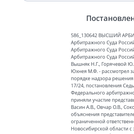
Постановлен
586_130642 ВЫСШИЙ АРБИТРАЖНЫЙ СУД РОССИЙСКОЙ ФЕДЕРАЦИИ ПОСТАНОВЛЕНИЕ Президиума Высшего Арбитражного Суда Российской Федерации № 13640/09 Москва 25 февраля 2010 г. Президиум Высшего Арбитражного Суда Российской Федерации в составе: председательствующего - Председателя Высшего Арбитражного Суда Российской Федерации Иванова А.А.; членов Президиума: Амосова С.М., Витрянского В.В., Вышняк Н.Г., Горячевой Ю.Ю., Завьяловой Т.В., Иванниковой Н.П., Козловой О.А., Маковской А.А., Сарбаша С.В., Юхнея М.Ф. - рассмотрел заявление общества с ограниченной ответственностью «Новострой» о пересмотре в порядке надзора решения Арбитражного суда Новосибирской области от 09.04.2009 по делу № А45-1139/2009-17/24, постановления Седьмого арбитражного апелляционного суда от 17.06.2009 и постановления Федерального арбитражного суда Западно-Сибирского округа от 07.09.2009 по тому же делу. В заседании приняли участие представители Управления Федеральной налоговой службы по Новосибирской области - Васин А.В., Овчар О.В., Соколов В.В., Хвощенко М.П. Заслушав и обсудив доклад судьи Завьяловой Т.В. и объяснения представителей участвующего в деле лица, Президиум установил следующее. Общество с ограниченной ответственностью «Новострой» (далее - общество) обратилось в Арбитражный суд Новосибирской области с заявлением о признании недействительными решения Инспекции Федеральной налоговой службы по Железнодорожному району города Новосибирска (далее - инспекция) от 22.10.2008 № 16-11/35, принятого по результатам выездной налоговой проверки соблюдения обществом положений действующего налогового законодательства за 2005 - 2007 годы, а также решения Управления Федеральной налоговой службы по Новосибирской области (далее - управление) от 19.12.2008 № 576, отказавшего в удовлетворении апелляционной жалобы и утвердившего решение инспекции о доначислении обществу 6 669 152 рублей недоимки по налогу на прибыль, налогу на добавленную стоимость и налогу на доходы физических лиц, начислении 1 273 289 рублей 61 копейки пеней за несвоевременную уплату данных налогов, а также о привлечении его к налоговой ответственности в виде 1 336 334 рублей 80 копеек штрафа по пункту 1 статьи 122, статьям 123 и 126 Налогового кодекса Российской Федерации (далее - Кодекс). Решением Арбитражного суда Новосибирской области от 09.04.2009 (с учетом определения от 15.06.2009 об исправлении опечатки) требование общества удовлетворено в части. Постановлением Седьмого арбитражн