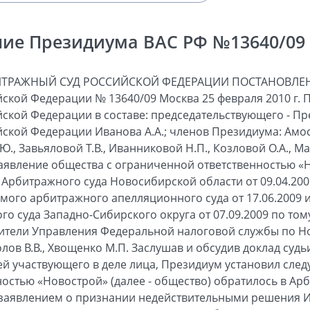
ие Президиума ВАС РФ №13640/09 о
ого апелляционного суда от 17.06.2009 решение суда первой инстанции оставлено без изменения. Федеральный арбитражный суд Западно-Сибирского округа постановлением от 07.09.2009 решение суда первой инстанции и постановление суда апелляционной инстанции оставил без изменения. В заявлении, поданном в Высший Арбитражный Суд Российской Федерации, о пересмотре в порядке надзора названных судебных актов в части отказа в удовлетворении заявленных требований общество просит их отменить, ссылаясь на нарушение судами норм материального права. В отзывах на заявление инспекция и управление просят оставить оспариваемые судебные акты без изменения как соответствующие действующему законодательству. Проверив обоснованность доводов, изложенных в заявлении, отзывах на него и выступлениях присутствующих в заседании представителей участвующего в деле лица, Президиум полагает, что заявление общества подлежит удовлетворению в силу следующего. Основанием для доначисления 5 097 752 рублей налога на добавленную стоимость, начисления 960 700 рублей 93 копеек пеней и взыскания 1 010 550 рублей 40 копеек налоговых санкций послужил вывод инспекции о занижении обществом налоговой базы с операций по реализации имущественных прав (по уступке требований к застройщику о передаче нежилых помещений по договорам об инвестиционной деятельности). По договорам об инвестиционной деятельности, заключенным в 2004 - 2007 годах между обществом (инвестором) и закрытым акционерным обществом «ОЛДВИ» (застройщиком), последний привлек денежные средства инвестора для реконструкции здания автовокзала и принял на себя обязательство по окончании строительства передать обществу в собственность соответствующие нежилые помещения, расположенные в этом здании. В последующем общество (с согласия застройщика) передало свои права и обязанности по указанным договорам другим лицам - контрагентам, заключив с ними договоры об уступке прав требования (далее - договоры об уступке прав). При этом налог на добавленную стоимость с операций по уступке указанных требований к застройщику был исчислен обществом с налоговой базы, рассчитанной как разница между стоимостью переданных имущественных прав, определенной в договорах об уступке прав, и расходами на их приобретение, которые были понесены обществом как инвестором в рамках договоров об инвестиционной деятельности. Не согласившись с данным порядком расчета в части учета расходов, инспекция доначислила обществу налог на добавленную стоимость, начислила пени и применила налоговые санкции. Признавая правомерным доначисление обществу этого налога, исходя из стоимости переданных прав без учета понесенных обществом расходов, суды основывали свои выводы на положениях статей 153 и 155 Кодекса. При передаче имущественных прав налоговая база определяется с учетом особенностей, предусмотренных главой 21 Кодекса (абзац пятый пункта 1 статьи 153 Кодекса). Пунктом 3 статьи 155 Кодекса установлен порядок определения налоговой базы при передаче имущественных прав на жилые дома или жилые помещения, доли в жилых домах или жилых помещениях, гаражи или машино-места, согласно которому база определяется в виде разницы между стоимостью, по которой передаются имущественные права, с учетом налога и расходами на приобретение указанных прав. Поскольку в отношении уступки требований о передаче нежилых помещений статьей 155 Кодекса подобных особенностей не установлено, суды сочли, что налоговая база по таким операциям подлежит определению в порядке, предусмотренном пунктом 2 статьи 153 Кодекса, то есть исходя из всех доходов налогоплательщика, связанных с расчетами по оплате переданных имущественных прав. Данный вывод судов Президиум считает ошибочным по следующим основаниям. В соответствии с подпунктом 1 пункта 1 статьи 146 Кодекса объектом обложения налогом на добавленную стоимость признается реализация товаров (работ, услуг) на территории Российской Федерации, в том числе реализация предметов залога и передача товаров (результатов выполненных работ, оказание услуг) по соглашению о предоставлении отступного или новации, а также передача имущественных прав. Порядок определения налоговой базы установлен статьей 154 Кодекса только применительно к реализации товаров (работ, услуг) и имущества. Вместе с тем особенности определения налоговой базы при передаче имущественных прав предусмотрены статьей 155 Кодекса, к числу которых отнесены случаи реализации имущественных прав на жилые дома, жилые помещения, гаражи и машино-места. Специального порядка определения налоговой базы для случаев реализации имущественных прав на нежилые помещения указанная статья Кодекса не устанавливает. Однако имущественные права на недвижимое имущество и на имущество, перечисленное в пункте 3 статьи 155 Кодекса, отнесены к одному виду объектов гражданских прав и их правовой режим применительно к вопросам исчисления налога на добавленную стоимость в случае, если законодательство о налогах и сборах не установило исключений, должен определяться одинаково. Данный вывод следует из положений статьи 3 Кодекса, согласно которой налоги и сборы должны иметь экономическое основание и не могут быть произвольными. Следовательно, при реализации имущественных прав на нежилые помещения налоговая