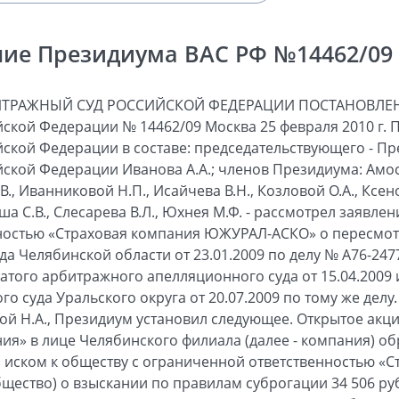
ие Президиума ВАС РФ №14462/09 о
ИТРАЖНЫЙ СУД РОССИЙСКОЙ ФЕДЕРАЦИИ ПОСТАНОВЛЕН
ской Федерации № 14462/09 Москва 25 февраля 2010 г.
ской Федерации в составе: председательствующего - П
кой Федерации Иванова А.А.; членов Президиума: Амосов
.В., Иванниковой Н.П., Исайчева В.Н., Козловой О.А., Ксе
аша С.В., Слесарева В.Л., Юхнея М.Ф. - рассмотрел заявле
ностью «Страховая компания ЮЖУРАЛ-АСКО» о пересмот
 Челябинской области от 23.01.2009 по делу № А76-2477
того арбитражного апелляционного суда от 15.04.2009 
 суда Уральского округа от 20.07.2009 по тому же делу
ой Н.А., Президиум установил следующее. Открытое ак
ия» в лице Челябинского филиала (далее - компания) о
с иском к обществу с ограниченной ответственностью «
щество) о взыскании по правилам суброгации 34 506 руб