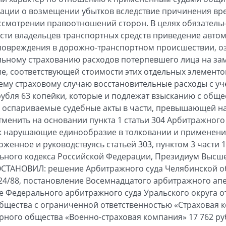
ации о возмещении убытков вследствие причинения вре
ссмотрении правоотношений сторон. В целях обязатель
сти владельцев транспортных средств приведение автом
 повреждения в дорожно-транспортном происшествии, 
ьному страхованию расходов потерпевшего лица на заме
мме, соответствующей стоимости этих отдельных элемент
ему страховому случаю восстановительные расходы с у
рубля 63 копейки, которые и подлежат взысканию с обще
х оспариваемые судебные акты в части, превышающей на
отменить на основании пункта 1 статьи 304 Арбитражног
к нарушающие единообразие в толковании и применен
женное и руководствуясь статьей 303, пунктом 3 части 1 
ьного кодекса Российской Федерации, Президиум Высш
СТАНОВИЛ: решение Арбитражного суда Челябинской обл
524/88, постановление Восемнадцатого арбитражного ап
е Федерального арбитражного суда Уральского округа от
 общества с ограниченной ответственностью «Страхова
рного общества «Военно-страховая компания» 17 762 ру