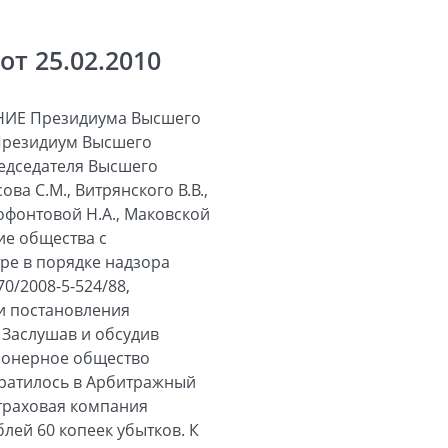
т 25.02.2010
ИЕ Президиума Высшего
 Президиум Высшего
редседателя Высшего
а С.М., Витрянского В.В.,
нофонтовой Н.А., Маковской
ние общества с
ре в порядке надзора
0/2008-5-524/88,
и постановления
. Заслушав и обсудив
ционерное общество
братилось в Арбитражный
Страховая компания
лей 60 копеек убытков. К