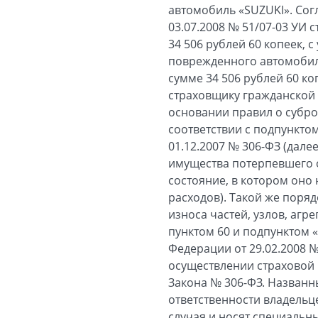
автомобиль «SUZUKI». Сог
03.07.2008 № 51/07-03 УИ
34 506 рублей 60 копеек, 
поврежденного автомобиля
сумме 34 506 рублей 60 ко
страховщику гражданской 
основании правил о суброг
соответствии с подпунктом
01.12.2007 № 306-ФЗ (дал
имущества потерпевшего 
состояние, в котором оно
расходов). Такой же поря
износа частей, узлов, агр
пунктом 60 и подпунктом 
Федерации от 29.02.2008 
осуществлении страховой в
Закона № 306-ФЗ. Названн
ответственности владельц
случая и носят специаль