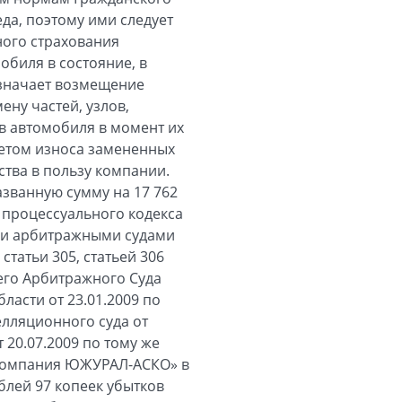
да, поэтому ими следует
ного страхования
обиля в состояние, в
означает возмещение
ну частей, узлов,
ов автомобиля в момент их
четом износа замененных
ства в пользу компании.
званную сумму на 17 762
о процессуального кодекса
ии арбитражными судами
статьи 305, статьей 306
его Арбитражного Суда
асти от 23.01.2009 по
елляционного суда от
 20.07.2009 по тому же
я компания ЮЖУРАЛ-АСКО» в
блей 97 копеек убытков