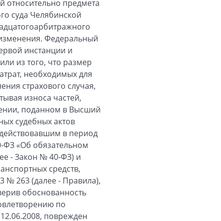
ий относительно предмета
ого суда Челябинской
надцатогоарбитражного
 изменения. Федеральный
первой инстанции и
ли из того, что размер
атрат, необходимых для
ения страхового случая,
тывая износа частей,
влении, поданном в Высший
ных судебных актов
в действовавшим в период
0-ФЗ «Об обязательном
е - Закон № 40-ФЗ) и
анспортных средств,
№ 263 (далее - Правила),
оверив обоснованность
довлетворению по
2.06.2008, поврежден