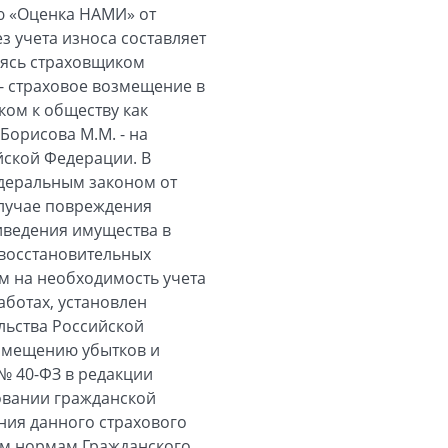
ю «Оценка НАМИ» от
з учета износа составляет
ляясь страховщиком
 - страховое возмещение в
ком к обществу как
Борисова М.М. - на
йской Федерации. В
Федеральным законом от
случае повреждения
иведения имущества в
(восстановительных
ем на необходимость учета
аботах, установлен
льства Российской
озмещению убытков и
 № 40-ФЗ в редакции
овании гражданской
ния данного страхового
им нормам Гражданского