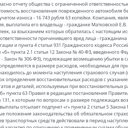
ласно отчету общества с ограниченной ответственность
 стоимость восстановления поврежденного автомобиля бе
с учетом износа - 16 743 рубля 63 копейки. Компания, яв
, выплатила его владельцу - гражданке Матковской Е.В.
пеек, за взысканием которых обратилась с настоящим ис
ответственности причинившего вред лица - гражданина 
ации и пункта 4 статьи 931 Гражданского кодекса Росси
 «б» пункта 2.1 статьи 12 Закона № 40-ФЗ, введенного 
ее - Закон № 306-ФЗ), подлежащие возмещению убытки в 
определяются в размере расходов, необходимых для пр
 находилось до момента наступления страхового случая 
док определения восстановительных расходов с указани
егатов и деталей, используемых при восстановительных р
«б» пункта 63 Правил в редакции постановления Правите
№ 131, к которым по вопросам о размере подлежащих в
ыплаты отсылает подпункт «г» пункта 2 статьи 5 Закона
ые положения законодательства об обязательном страх
ев транспортных средств действовали в период наступле
ный характер по отношению к примененным судами общ