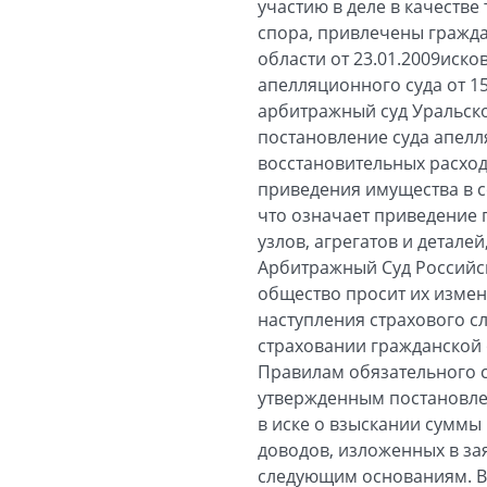
участию в деле в качеств
спора, привлечены гражда
области от 23.01.2009иск
апелляционного суда от 1
арбитражный суд Уральско
постановление суда апелл
восстановительных расход
приведения имущества в с
что означает приведение 
узлов, агрегатов и детал
Арбитражный Суд Российск
общество просит их измен
наступления страхового с
страховании гражданской о
Правилам обязательного с
утвержденным постановлен
в иске о взыскании суммы 
доводов, изложенных в за
следующим основаниям. В