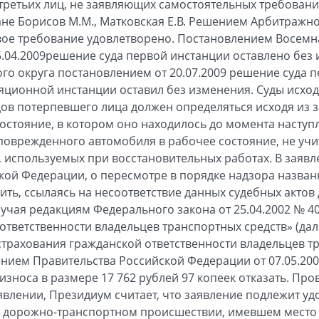
е третьих лиц, не заявляющих самостоятельных требован
не Борисов М.М., Матковская Е.В. Решением Арбитражн
овое требование удовлетворено. Постановлением Восем
5.04.2009решение суда первой инстанции оставлено без
го округа постановлением от 20.07.2009 решение суда 
яционной инстанции оставил без изменения. Суды исходи
ов потерпевшего лица должен определяться исходя из з
остояние, в котором оно находилось до момента наступл
поврежденного автомобиля в рабочее состояние, не учи
ей, используемых при восстановительных работах. В зая
ой Федерации, о пересмотре в порядке надзора назван
ить, ссылаясь на несоответствие данных судебных акто
лучая редакциям Федерального закона от 25.04.2002 № 4
тветственности владельцев транспортных средств» (дале
трахования гражданской ответственности владельцев тр
ием Правительства Российской Федерации от 07.05.2003 
износа в размере 17 762 рублей 97 копеек отказать. Пр
явлении, Президиум считает, что заявление подлежит у
 дорожно-транспортном происшествии, имевшем место 1