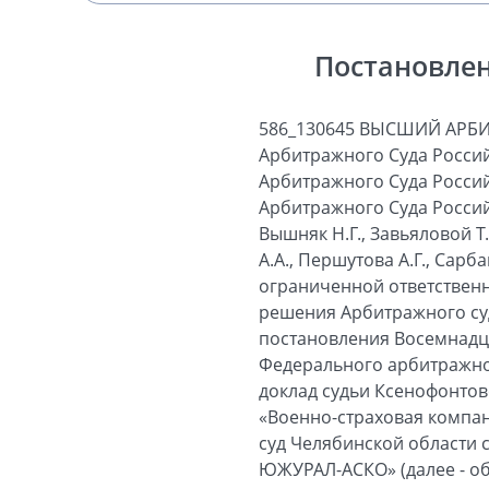
Постановлен
586_130645 ВЫСШИЙ АРБ
Арбитражного Суда Россий
Арбитражного Суда Россий
Арбитражного Суда Российс
Вышняк Н.Г., Завьяловой Т
А.А., Першутова А.Г., Сарб
ограниченной ответствен
решения Арбитражного суда
постановления Восемнадца
Федерального арбитражного
доклад судьи Ксенофонтов
«Военно-страховая компан
суд Челябинской области 
ЮЖУРАЛ-АСКО» (далее - об