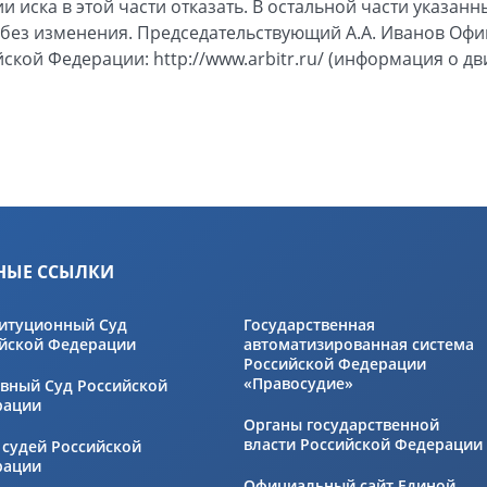
и иска в этой части отказать. В остальной части указан
 без изменения. Председательствующий А.А. Иванов Оф
ской Федерации: http://www.arbitr.ru/ (информация о д
НЫЕ ССЫЛКИ
итуционный Суд
Государственная
йской Федерации
автоматизированная система
Российской Федерации
«Правосудие»
вный Суд Российской
рации
Органы государственной
власти Российской Федерации
 судей Российской
рации
Официальный сайт Единой