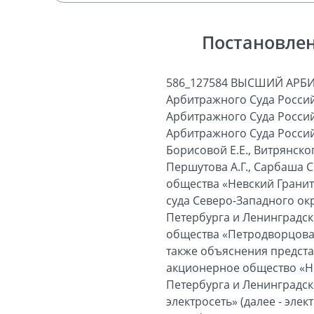
Постановлен
586_127584 ВЫСШИЙ АРБИТРАЖНЫЙ СУД РОССИЙСКОЙ ФЕДЕРАЦИИ ПОСТАНОВЛЕНИЕ Президиума Высшего Арбитражного Суда Российской Федерации № 13944/09 Москва 9 февраля 2010 г. Президиум Высшего Арбитражного Суда Российской Федерации в составе: председательствующего - Председателя Высшего Арбитражного Суда Российской Федерации Иванова А.А.; членов Президиума: Амосова С.М., Андреевой Т.К., Борисовой Е.Е., Витрянского В.В., Вышняк Н.Г., Горячевой Ю.Ю., Завьяловой Т.В., Исайчева В.Н., Козловой О.А., Першутова А.Г., Сарбаша С.В., Слесарева В.Л., Юхнея М.Ф. - рассмотрел заявление закрытого акционерного общества «Невский Гранит» о пересмотре в порядке надзора постановления Федерального арбитражного суда Северо-Западного округа от 30.07.2009 по делу № А56-31225/2008 Арбитражного суда города Санкт-Петербурга и Ленинградской области. В заседании принял участие представитель открытого акционерного общества «Петродворцовая электросеть» - Левской А.В. Заслушав и обсудив доклад судьи Горячевой Ю.Ю., а также объяснения представителя участвующего в деле лица, Президиум установил следующее. Закрытое акционерное общество «Невский Гранит» (далее - общество) обратилось в Арбитражный суд города Санкт-Петербурга и Ленинградской области с иском к открытому акционерному обществу «Петродворцовая электросеть» (далее - электросеть) об истребовании из его незаконного владения 2/3 долей трансформаторной подстанции КТПН-702, расположенной по адресу: Санкт-Петербург, Петродворец, ул. Чичеринская, д. 5 (далее - подстанция). К участию в деле в качестве третьего лица, не заявляющего самостоятельных требований относительно предмета спора, привлечено общество с ограниченной ответственностью «Петродворцовое оптово-розничное объединение» (далее - объединение). Решением Арбитражного суда города Санкт-Петербурга и Ленинградской области от 16.01.2009 иск удовлетворен. Постановлением Тринадцатого арбитражного апелляционного суда от 21.04.2009 решение суда первой инстанции оставлено без изменения. Федеральный арбитражный суд Северо-Западного округа постановлением от 30.07.2009 решение суда первой и постановление суда апелляционной инстанций отменил, в удовлетворении иска отказал. В заявлении, поданном в Высший Арбитражный Суд Российской Федерации, о пересмотре постановления суда кассационной инстанции в порядке надзора общество просит его отменить, ссылаясь на необоснованность и незаконность оспариваемого судебного акта, нарушение единообразия в толковании и п