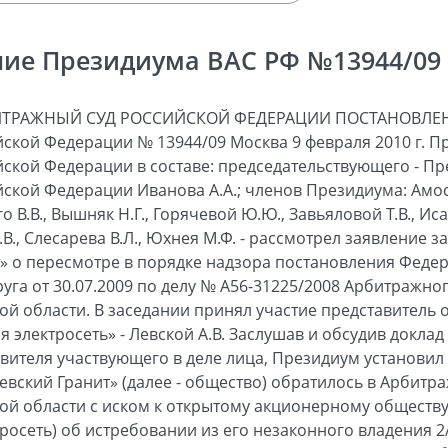
ие Президиума ВАС РФ №13944/09 о
рименении арбитражными судами норм права, повлекшее существенное ущемление прав общества в предпринимательской деятельности, решение суда первой и постановление суда апелляционной инстанций оставить без изменения. Как указывает общество, суд кассационной инстанции необоснованно сослался на невозможность виндикации доли в праве собственности на подстанцию, являющуюся индивидуально-определенной вещью. По мнению общества, истребованная доля в праве собственности также имеет все необходимые признаки индивидуально-определенного имущества: указание на принадлежность конкретному юридическому лицу с исключительным правом на фирменное наименование; обозначение размера доли в виде дроби, отраженной арабскими цифрами. Названные обозначения представляют собой индивидуально-определенные признаки доли. Кроме того, незаконное изъятие из владения общества истребуемого им имущества приводит к неправомерному его использованию третьими лицами, а также к занижению количества отпускаемой обществу электроэнергии. В отзыве на заявление электросеть просит оставить оспариваемый судебный акт без изменения как соответствующий действующему законодательству. Проверив обоснованность доводов, изложенных в заявлении, отзыве на него и выступлении присутствующего в заседании представителя участвующего в деле лица, Президиум считает, что заявление подлежит удовлетворению по следующим основаниям. Как установлено судами по настоящему делу и ранее рассмотренным делам № А56-6934/2007 и А56-5054/2008 Арбитражного суда города Санкт-Петербурга и Ленинградской области, между обществом и правопредшественником объединения (третьего лица по настоящему делу) 12.02.1997 был заключен договор о долевом участии в строительстве подстанции и ее содержании при эксплуатации. Подстанция сдана в эксплуатацию 30.04.1997. В соответствии с условиями упомянутого договора и актом приемки-передачи от 29.06.1998 общество получило право на долю в размере 2/3. Затем по договору купли-продажи от 18.04.2001 № 3 объединение продало электросети подстанцию полностью, включая долю общества, и передало покупателю по акту весь объект. Решением Арбитражного суда города Санкт-Петербурга и Ленинградской области 21.11.2007 по делу № А56-6934/2007 установлено, что договор купли-продажи от 18.04.2001 совершен с нарушением правил статьи 246 Гражданского кодекса Российской Федерации (далее - Кодекс) о распоряжении имуществом, находящимся в общей долевой собственности, и является ничтожной сделкой на основании статей 167, 168 Кодекса, однако обществу было отказано в признании договора недействительным и применении последствий его недействительности, поскольку истек срок исковой давности, определяемый с момента, когда началось исполнение этого договора. Решением Арбитражного суда города Санкт-Петербурга и Ленинградской области от 16.05.2008 по делу № А56-5054/2008 обществу отказано в признании права собственности на 2/3 доли в праве на подстанцию со ссылкой на виндикационный характер его требования, так как указанным объектом фактически владеет электросеть. При этом суд исходил из того, что иск о признании права собственности лица на имущество, которым оно не владеет, не может быть удовлетворен. Общество обратилось в Арбитражный суд города Санкт-Петербурга и Ленинградской области с настоящим иском: об истребовании из незаконного владения электросети 2/3 долей подстанции. Удовлетворяя иск, суд первой инстанции установил принадлежность истребуемого имущества обществу на праве долевой собственности на основании следующих правоустанавливающих документов: договора о долевом участии в строительстве и содержании при эксплуатации подстанции, ордера на производство работ, акта приемки выполненных строительно-монтажных работ, акта о сдаче подстанции в эксплуатацию, акта приемки-передачи основных средств от 29.06.1998. Суд определил, что общество узнало о нарушении своего права в тот момент, когда из письма электросети от 09.09.2005 № 1109/20 ему стало известно о том, что электросеть считает себя собственником подстанции в силу ее приобретения на основании договора купли-продажи. Возражения электросети о начале течения срока исковой давности с более ранней даты - с момента получения обществом акта о разграничении балансовой принадлежности - суд отклонил, исходя из того, что только в письме электросеть объяснила обществу, почему при заключении договора электроснабжения в 2005 году ему был направлен акт о разграничении балансовой принадлежности с указанием о нахождении подстанции на балансе электросети. Общество обратилось в суд с иском 08.09.2008, следовательно, не пропустило трехгодичный срок давности, начинающий течь с момента, когда лицо узнало или должно было узнать о нарушении своего права (статьи 196, 200 Кодекса). Суд также пришел к выводу, что электросеть не является добросовестным приобретателем подстанции, поскольку знала о том, что 2/3 подстанции принадлежат обществу. Именно электросеть выдавала обществу технические условия на ее строительство и согласовывала ордер на производство монтажных работ. При таких обстоятельствах суд первой инстанции счел соблюденными условия, с которыми статьи 301 и 302 Кодекса связывают удовлетворение иска: предъявление его невладеющим собственником к влад