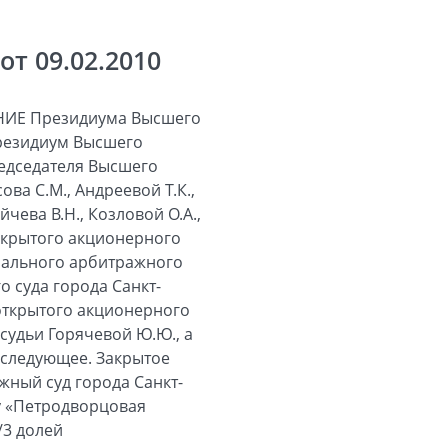
т 09.02.2010
еющему несобственнику, не являющемуся добросовестным приобретателем, в пределах срока исковой давности. Суд апелляционной инстанции оставил решение суда первой инстанции без изменения, согласившись с его доводами, оценкой обстоятельств и выводами, а также признав правильность применения правовых норм. Суд кассационной инстанции решение суда первой и постановление суда апелляционной инстанций отменил, в иске обществу отказал, руководствуясь следующим. Как предусмотрено статьей 301 Кодекса, собственник вправе истребовать свое имущество из чужого незаконного владения. Виндикационный иск представляет собой требование не владеющего вещью собственника к владеющему вещью лицу, не являющемуся собственником. Цель предъявления такого иска - возврат конкретной вещи во владение лицу, доказавшему свои права на истребуемое имущество. В связи с этим объектом виндикации во всех случаях может быть только индивидуально-определенная вещь, существующая в натуре. Доля в праве, в отношении которой заявлены требования по настоящему иску, не является вещью, она не может находиться в фактическом владении какого-нибудь лица, поэтому не может быть истребована. Однако судом кассационной инстанции не учтено следующее. На основании пункта 1 статьи 209 Кодекса, определяющей содержание права собственности, собственнику принадлежит право владения, пользования и распоряжения своим имуществом. В силу статьи 128 Кодекса в понятие имущества входят не только вещи, но и иное имущество. Глава 16 Кодекса предусматривает право общей долевой собственности, в том числе на неделимую вещь, допуская установление долей в праве соглашением сторон (пункт 4 статьи 244, пункт 2 статьи 245). Подстанция является неделимой индивидуально-определенной вещью, в отношении которой общество и объединение договором от 12.02.1997 предусмотрели доли в праве собственности. Поскольку законодательство допускает такой вид имущества, как доля в праве собственности на неделимую вещь, при нарушении права на данный вид имущества его обладателю должна быть обеспечена защита. При этом под защитой нарушенного права имеется в виду не только возможность обращения в суд, но и возможность достижения в суде правового результата. По существу, все предъявленные обществом в суд иски независимо от их названия и юридической квалификации судами преследовали одну материальную ц