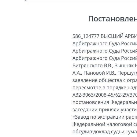
Постановлен
586_124777 ВЫСШИЙ АРБИТРАЖНЫЙ СУД РОССИЙСКОЙ ФЕДЕРАЦИИ ПОСТАНОВЛЕНИЕ Президиума Высшего Арбитражного Суда Российской Федерации № 11807/09 Москва 26 января 2010 г. Президиум Высшего Арбитражного Суда Российской Федерации в составе: председательствующего - Председателя Высшего Арбитражного Суда Российской Федерации Иванова А.А.; членов Президиума: Амосова С.М., Андреевой Т.К., Витрянского В.В., Вышняк Н.Г., Завьяловой Т.В., Иванниковой Н.П., Исайчева В.Н., Козловой О.А., Маковской А.А., Пановой И.В., Першутова А.Г., Сарбаша С.В., Слесарева В.Л., Тумаркина В.М., Юхнея М.Ф. - рассмотрел заявление общества с ограниченной ответственностью «Завод по экстракции растительных масел» о пересмотре в порядке надзора решения Арбитражного суда Краснодарского края от 19.01.2009 по делу № А32-3063/2008-45/62-29/370, постановления Пятнадцатого арбитражного апелляционного суда от 15.04.2009 и постановления Федерального арбитражного суда Северо-Кавказского округа от 30.06.2009 по тому же делу. В заседании приняли участие представители: от заявителя - общества с ограниченной ответственностью «Завод по экстракции растительных масел» - Арканников М.В., Здорова В.В.; от Межрайонной инспекции Федеральной налоговой службы № 5 по Краснодарскому краю - Соколова Г.Н., Щербина В.А. Заслушав и обсудив доклад судьи Тумаркина В.М., а также объяснения представителей участвующих в деле лиц, Президиум установил следующее. Межрайонной инспекцией Федеральной налоговой службы № 5 по Краснодарскому краю (далее - инспекция) по результатам выездной налоговой проверки общества с ограниченной ответственностью «Завод по экстракции растительных масел» (далее - общество) за период с 07.10.2004 по 31.12.2006 вынесено решение от 13.02.2008 № 17 о привлечении общества к налоговой ответственности за совершение налогового правонарушения (далее - решение инспекции). Решение инспекции в части доначисления 5 166 709 рублей налога на прибыль, начисления на указанную сумму 641 111 рублей пеней и привлечения к налоговой ответственности в виде взыскания 1 033 341 рубля штрафа, предусмотренного пунктом 1 статьи 122 Налогового кодекса Российской Федерации (далее - Кодекс), за неполную уплату налога на прибыль, взыскания 17 199 рублей штрафа, предусмотренного пунктом 1 статьи 122 Кодекса, за неуплату земельного налога, и 257 985 рублей штрафа, предусмотренного пунктом 2 статьи 119 Кодекса, за непредставление налоговой декларации по земельному налогу общество обжалов