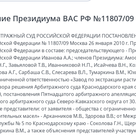
ие Президиума ВАС РФ №11807/09 о
ало в Арбитражный суд Краснодарского края. Решением Арбитражного суда Краснодарского края от 19.05.2008 решение инспекции в части доначисления 5 166 709 рублей налога на прибыль, начисления на указанную сумму 641 111 рублей пеней и привлечения к налоговой ответственности в виде взыскания 1 033 341 рубля штрафа за неполную уплату налога на прибыль признано недействительным. В удовлетворении остальной части требований обществу отказано. Федеральный арбитражный суд Северо-Кавказского округа постановлением от 13.10.2008 решение суда первой инстанции в части признания недействительным решения инспекции отменил; в отмененной части дело направил на новое рассмотрение в суд первой инстанции. В остальной части решение суда оставил без изменения. При новом рассмотрении дела общество изменило требования и просило признать решение инспекции недействительным в части доначисления 5 146 561 рубля налога на прибыль, начисления 636 171 рубля пеней и взыскания 1 029 311 рублей штрафа, предусмотренного пунктом 1 статьи 122 Кодекса. Указанные суммы подтверждены совместным актом сверки расчетов от 09.12.2008. Решением Арбитражного суда Краснодарского края от 19.01.2009 решение инспекции признано недействительным в части привлечения общества к налоговой ответственности в виде взыскания 75 563 рублей штрафа. В удовлетворении остальной части требований отказано. Постановлением Пятнадцатого арбитражного апелляционного суда от 15.04.2009 решение суда первой инстанции от 19.01.2009 оставлено без изменения. Федеральный арбитражный суд Северо-Кавказского округа постановлением от 30.06.2009 решение суда первой инстанции от 19.01.2009 и постановление суда апелляционной инстанции от 15.04.2009 оставил без изменения. В заявлении, поданном в Высший Арбитражный Суд Российской Федерации, о пересмотре в порядке надзора решения суда первой инстанции от 19.01.2009, постановления суда апелляционной инстанции от 15.04.2009 и постановления суда кассационной инстанции от 30.06.2009 общество просит указанные судебные акты отменить как нарушающие единообразие в толковании и применении арбитражными судами положений главы 25 Кодекса. В отзыве на заявление инспекция просит оспариваемые судебные акты оставить без изменения как соответствующие законодательству. Проверив обоснованность доводов, изложенных в заявлении, отзыве на него и выступлениях присутствующих в заседании представителей лиц, участвующих в деле, Президиум считает, что обжалуемые судебные акты подлежат частичной отмене по следующим основаниям. Общество с ограниченной ответственностью «Кропоткинский маслоэкстракционный завод» (далее - завод, учредитель) и фирма «VLADUS Trade Ink.» приняли решение о создании общества с уставным капиталом в размере 950 000 000 рублей (протокол от 24.09.2004 № 1). Общество зарегистрировано 07.10.2004. Завод помимо вклада денежными средствами внес в уставный капитал общества имущество по перечню, прилагаемому к названному протоколу, стоимость которого определена негосударственным образовательным учреждением «Институт оценки и управления собственностью» Кубанского государственного технологического университета (далее - независимый оценщик) по отчету от 22.09.2004 № 152 в размере 140 600 000 рублей. Упомянутое имущество передано обществу заводом по акту приема-передачи от 30.09.2004. Инспекция доначислила 5 146 561 рубль налога на прибыль, поскольку сочла необоснованным включение обществом в расходы сумм начисленной амортизации (в 2004 году - 1 602 204 рубля, в 2005 году - 9 515 745 рублей, в 2006 году - 8 177 686 рублей) и стоимости имущества, не являющегося амортизируемым (в 2004 году - 2 148 367 рублей), исходя из указанной стоимости имущества. По мнению инспекции, в отношении имущества, полученного в качестве вклада в уставный капитал, соответствующие расходы должны определяться применительно к остаточной стоимости этого имущества по данным налогового учета учредителя, поэтому общество неправомерно использовало показатели стоимости имущества, определенные независимым оценщиком. Общество не подтвердило размер остаточной стоимости имущества, переданного ему в качестве вклада в уставный капитал, поэтому амортизация такого имущества при исчислении налога на прибыль должна равняться нулю. Судами кассационной инстанции в постановлении от 13.10.2008, первой инстанции в решении от 19.01.2009, апелляционной инстанции в постановлении от 15.04.2009 дано следующее толкование пункту 1 статьи 277 Кодекса (в редакции, действовавшей в 2004 году): амортизационная стоимость основных средств, внесенных в уставный капитал общества, должна определяться исходя из остаточной стоимости этого имущества по данным налогового учета учредителя общества, поскольку налоговое законодательство устанавливает равенство стоимости имущества как для стороны, передающей имущество, так и для принимающей стороны. Федеральный арбитражный суд Северо-Кавказского округа в постановлении от 30.06.2009 признал ошибочным такое толкование судами первой и апелляционной инстанций пункта 1 статьи 277 Кодекса, поскольку до 01.01.2005 указанной нормой не были установлены правила определения налогоплательщиком стоимости имущества, полученного в уставный капитал. Поэтому суд кассационной инстанции на основании