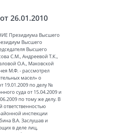
т 26.01.2010
 пункта 2 статьи 15 Федерального закона от 08.02.1998 № 14-ФЗ «Об обществах с ограниченной ответственностью» (далее - Закон об обществах с ограниченной ответственностью) и пункта 9 Положения по бухгалтерскому учету «Учет основных средств» ПБУ 6/01 (далее - Положение по бухгалтерскому учету «Учет основных средств»), утвержденного приказом Министерства финансов Российской Федерации (далее - Минфин России) от 30.03.2001 № 26н, счел обоснованным определение первоначальной стоимости основных средств, внесенных в счет вклада в уставный капитал общества, исходя из денежной оценки этого имущества, определенной независимым оценщиком и согласованной учредителями общества. Данный вывод соответствует правовой позиции, изложенной в постановлении Президиума Высшего Арбитражного Суда Российской Федерации от 23.12.2008 № 4923/08. Однако правильное решение судом кассационной инстанции вопроса о нормах права, подлежащих применению по настоящему делу, не привело к изменению решения суда первой инстанции от 19.01.2009 и постановления суда апелляционной инстанции от 15.04.2009. В обоснование отказа в удовлетворении заявленных обществом требований Федеральный арбитражный суд Северо-Кавказского округа указал, что остаточная стоимость имущества для целей начисления амортизации не может определяться произвольно на основании налогового регистра завода, так как содержащиеся в нем сведения об остаточной стоимости основных средств в размере 140 600 000 рублей по состоянию на 30.09.2004 являются недостоверными и опровергаются налоговой декларацией по налогу на имущество завода, согласно которой остаточная стоимость основных средств по состоянию на 01.09.2004 равна 90 006 137 рублям. Стоимость имущества, не относящегося к основным средствам, списанная обществом в расходы, определена им также на основании данных оценки независимого оценщика. Однако первичные бухгалтерские документы, подтверждающие действительную остаточную стоимость этого имущества, у общества отсутствуют. Исходя из изложенного, суд кассационной инстанции сделал вывод о том, что общество не подтвердило размера расходов, поэтому они не могут быть приняты для целей налогообложения. Между тем обстоятельства, признанные судом кассационной инстанции препятствием для учета в расходах общества соответствующей стоимости имущества, полученного в качестве вклада в ус