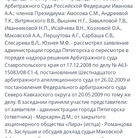
Арбитражного Суда Российской Федерации Иванова
А.А.; членов Президиума: Амосова С.М., Андреевой
Т.К., Витрянского В.В., Вышняк Н.Г., Завьяловой Т.В.,
Иванниковой Н.П., Исайчева В.Н., Козловой О.А.,
Маковской А.А., Першутова А.Г., Сарбаша С.В.,
Слесарева В.Л., Юхнея М.Ф. - рассмотрел заявление
администрации города Пятигорска о пересмотре в
порядке надзора решения Арбитражного суда
Ставропольского края от 17.12.2008 по делу № А63-
15083/08-С1-4, постановления Шестнадцатого
арбитражного апелляционного суда от 26.02.2009 и
постановления Федерального арбитражного суда
Северо-Кавказского округа от 20.05.2009 по тому же
делу. В заседании приняли участие представители:
от заявителя - администрации города Пятигорска
(ответчика) - Маркарян Д.М.; от закрытого
акционерного общества «Лира» (истца) - Романцова
Т.А. Заслушав и обсудив доклад судьи Маковской