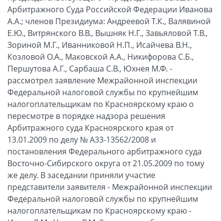
Арбитражного Суда Российской Федерации Иванова
А.А.; членов Президиума: Андреевой Т.К., Валявиной
Е.Ю., Витрянского В.В., Вышняк Н.Г., Завьяловой Т.В.,
Зориной М.Г., Иванниковой Н.П., Исайчева В.Н.,
Козловой О.А., Маковской А.А., Никифорова С.Б.,
Першутова А.Г., Сарбаша С.В., Юхнея М.Ф. -
рассмотрел заявление Межрайонной инспекции
Федеральной налоговой службы по крупнейшим
налогоплательщикам по Красноярскому краю о
пересмотре в порядке надзора решения
Арбитражного суда Красноярского края от
13.01.2009 по делу № А33-13562/2008 и
постановления Федерального арбитражного суда
Восточно-Сибирского округа от 21.05.2009 по тому
же делу. В заседании приняли участие
представители заявителя - Межрайонной инспекции
Федеральной налоговой службы по крупнейшим
налогоплательщикам по Красноярскому краю -