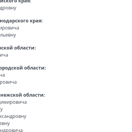
йского края:
ндровну
нодарского края:
мировича
ильевну
ской области:
вича
ородской области:
ча
ровича
нежской области:
димировича
ну
ксандровну
евну
андровича