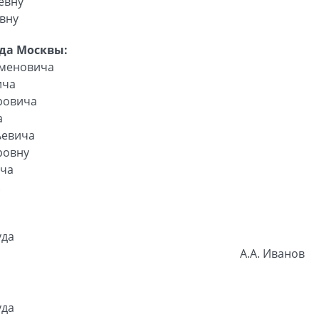
евну
вну
да Москвы:
еменовича
ича
ровича
а
ьевича
ровну
ича
.
уда
А.А. Иванов
уда