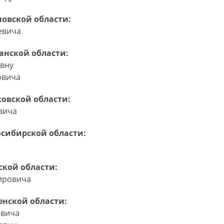
овской области:
евича
анской области:
овну
овича
овской области:
вича
сибирской области:
ской области:
ировича
нской области:
евича