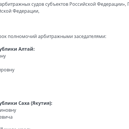
 арбитражных судов субъектов Российской Федерации»,
йской Федерации,
срок полномочий арбитражными заседателями:
ублики Алтай:
вну
ировну
блики Саха (Якутия):
миновну
евича