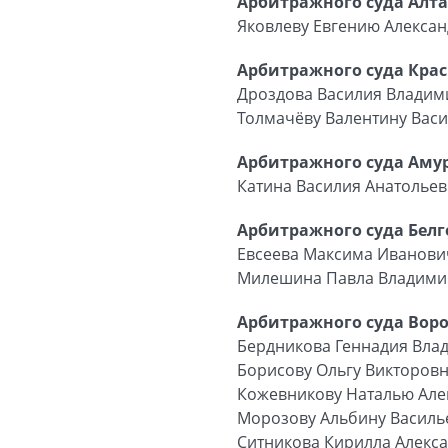
Арбитражного суда Алта
Яковлеву Евгению Алекса
Арбитражного суда Крас
Дроздова Василия Влади
Толмачёву Валентину Вас
Арбитражного суда Амур
Катина Василия Анатолье
Арбитражного суда Белг
Евсеева Максима Иванови
Милешина Павла Владими
Арбитражного суда Воро
Бердникова Геннадия Вла
Борисову Ольгу Викторов
Кожевникову Наталью Але
Морозову Альбину Василь
Ситникова Кирилла Алекс