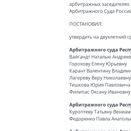
арбитражных заседателях
Арбитражного Суда Росси
ПОСТАНОВИЛ:
утвердить на двухлетний 
Арбитражного суда Респ
Вайгандт Наталью Андрее
Горохову Елену Юрьевну
Карант Валентину Владим
Лагереву Веру Николаевну
Тишкова Юрия Павловича
Филипас Оксану Ивановну
Арбитражного суда Респу
Куроптеву Татьяну Вениа
Федоренко Павла Анатоль