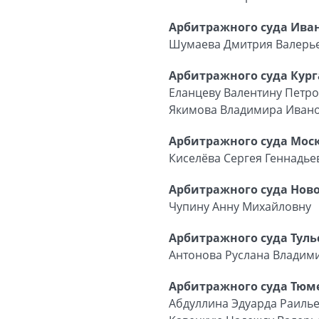
Арбитражного суда Иван
Шумаева Дмитрия Валерь
Арбитражного суда Кург
Еланцеву Валентину Петр
Якимова Владимира Иван
Арбитражного суда Моск
Киселёва Сергея Геннадье
Арбитражного суда Ново
Чупину Анну Михайловну
Арбитражного суда Туль
Антонова Руслана Владим
Арбитражного суда Тюме
Абдуллина Эдуарда Раиль