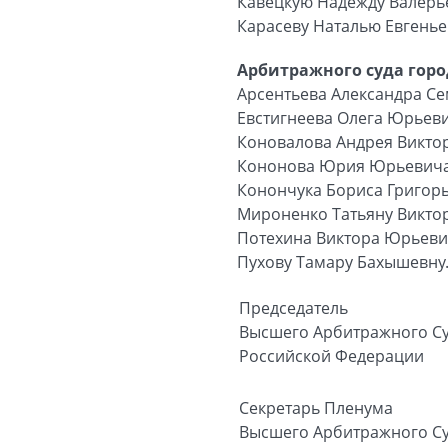
Кавецкую Надежду Валерь
Карасеву Наталью Евгенье
Арбитражного суда горо
Арсентьева Александра С
Евстигнеева Олега Юрьев
Коновалова Андрея Викто
Кононова Юрия Юрьевич
Конончука Бориса Григор
Мироненко Татьяну Викто
Потехина Виктора Юрьев
Пухову Тамару Бахышевну
Председатель
Высшего Арбитражного С
Российской Федерации
Секретарь Пленума
Высшего Арбитражного С